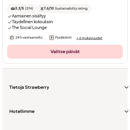
3.3/5
(
374
)
7.6/10
Sustainability rating
Aamiainen sisältyy
Täydellinen kokouksiin
The Social Lounge
24 h vastaanotto
Pysäköinti
+ 6 mukavuudet
Valitse päivät
Tietoja Strawberry
Hotellimme