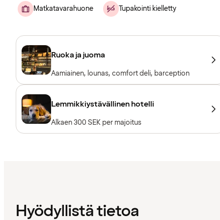
Matkatavarahuone
Tupakointi kielletty
Ruoka ja juoma
Aamiainen, lounas, comfort deli, barception
Lemmikkiystävällinen hotelli
Alkaen 300 SEK per majoitus
Hyödyllistä tietoa