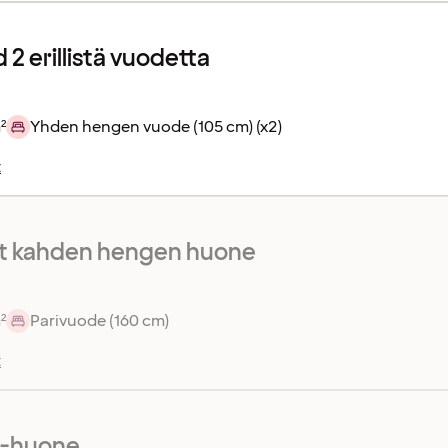
2 erillistä vuodetta
²
Yhden hengen vuode (105 cm) (x2)
t
 kahden hengen huone
²
Parivuode (160 cm)
t
r-huone