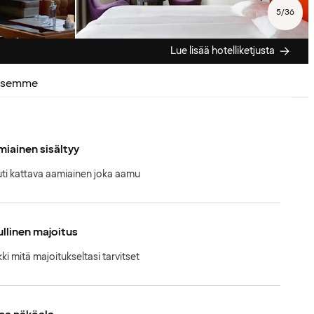
5
/
36
Lue lisää hotelliketjusta
uksemme
iainen sisältyy
ti kattava aamiainen joka aamu
llinen majoitus
kki mitä majoitukseltasi tarvitset