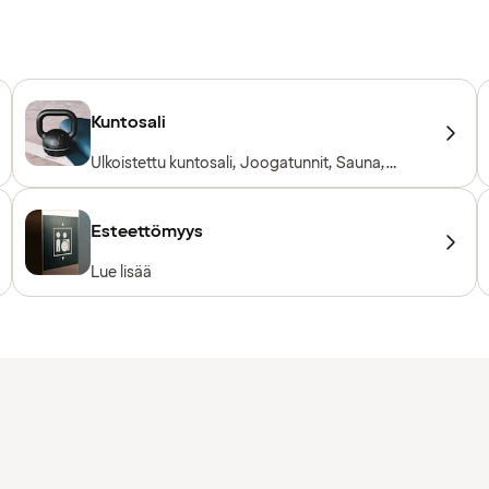
Kuntosali
Ulkoistettu kuntosali, Joogatunnit, Sauna,
Treenitunteja, PT-ohjaaja, Saatavilla pyyhkeitä
lainaksi, Kuntosalilaitteet, Kardiolaitteet,
Vapaapainot
Esteettömyys
Lue lisää