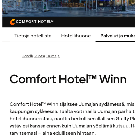
COMFORT HOTEL™
Tietoja hotellista
Hotellihuone
Palvelut ja mu
·
·
Hotelli
Ruotsi
Uumaja
Comfort Hotel™ Winn
Comfort Hotel™ Winn sijaitsee Uumajan sydämessä, miss
kaupungin sykkeessä. Täältä voit ihailla Uumajan parha
hotellihuoneestasi, nauttia herkullisen illallisen Guilty P
ystäviesi kanssa ennen kuin Uumajan yöelämä kutsuu. Hot
tarvitsemasi – aina edulliseen hintaan.