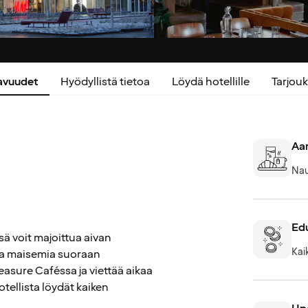
kavuudet
Hyödyllistä tietoa
Löydä hotellille
Tarjo
Aam
Nau
Edu
ä voit majoittua aivan
Kai
ita maisemia suoraan
leasure Caféssa ja viettää aikaa
ellista löydät kaiken