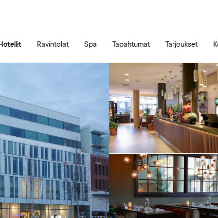
Siirry sivun sisältöön
Siirry sivun päävalikkoon
Hotellit
Ravintolat
Spa
Tapahtumat
Tarjoukset
K