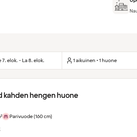
Up
Nau
 7. elok. - La 8. elok.
1 aikuinen • 1 huone
d kahden hengen huone
²
Parivuode (160 cm)
t