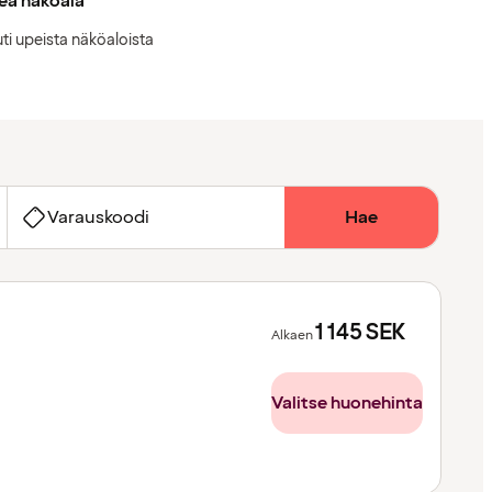
ea näköala
ti upeista näköaloista
Varauskoodi
Hae
1 145
SEK
Alkaen
Valitse huonehinta