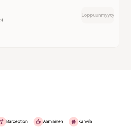
Loppuunmyyty
o)
Barception
Aamiainen
Kahvila