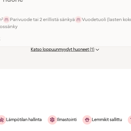
m²
Parivuode tai 2 erillistä sänkyä
Vuodetuoli (lasten kok
rossänky
t
Katso loppuunmyydyt huoneet (1)
Lämpötilan hallinta
Ilmastointi
Lemmikit sallittu