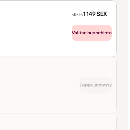
1 149
SEK
Alkaen
Valitse huonehinta
Loppuunmyyty