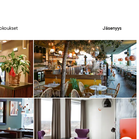
okoukset
Jäsenyys