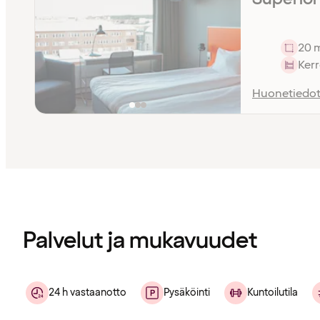
20 
Ker
Huonetiedo
Sisältö
ladattu
Palvelut ja mukavuudet
24 h vastaanotto
Pysäköinti
Kuntoilutila