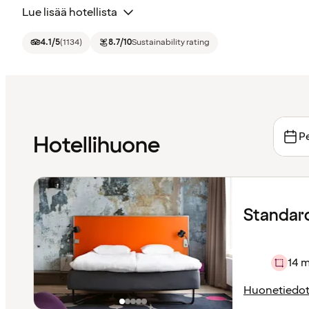
Lue lisää hotellista
4.1
/5
(
1134
)
8.7
/10
Sustainability rating
Pe
Hotellihuone
Standar
14 m
Huonetiedo