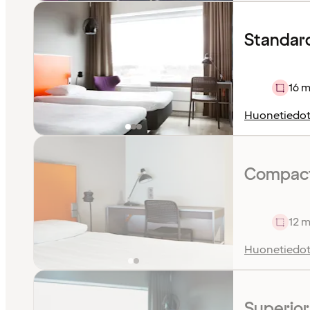
Standard 
16 m
Huonetiedo
Compact
12 m
Huonetiedo
Superio