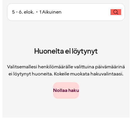
5 - 6. elok. • 1 Aikuinen
Huoneita ei löytynyt
Valitsemallesi henkilömäärälle valittuina päivämäärinä
ei löytynyt huoneita. Kokeile muokata hakuvalintaasi.
Nollaa haku
Sisältö
ladattu