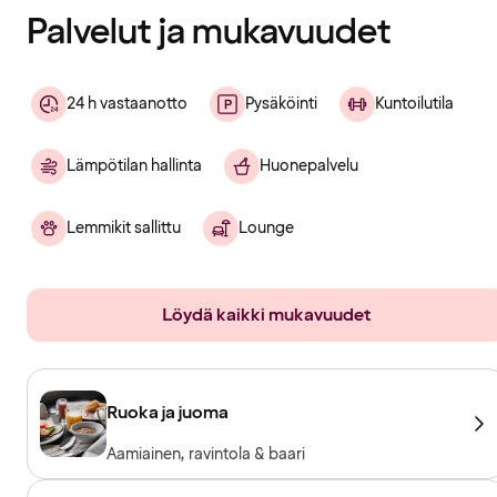
Palvelut ja mukavuudet
24 h vastaanotto
Pysäköinti
Kuntoilutila
Lämpötilan hallinta
Huonepalvelu
Lemmikit sallittu
Lounge
Löydä kaikki mukavuudet
Ruoka ja juoma
Aamiainen, ravintola & baari