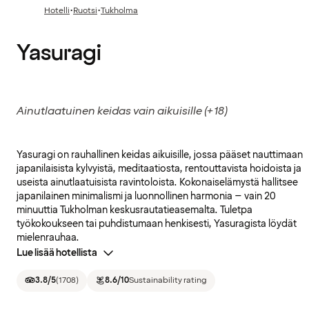
·
·
Hotelli
Ruotsi
Tukholma
Yasuragi
Ainutlaatuinen keidas vain aikuisille (+18)
Yasuragi on rauhallinen keidas aikuisille, jossa pääset nauttimaan
japanilaisista kylvyistä, meditaatiosta, rentouttavista hoidoista ja
useista ainutlaatuisista ravintoloista. Kokonaiselämystä hallitsee
japanilainen minimalismi ja luonnollinen harmonia – vain 20
minuuttia Tukholman keskusrautatieasemalta. Tuletpa
työkokoukseen tai puhdistumaan henkisesti, Yasuragista löydät
mielenrauhaa.
Lue lisää hotellista
3.8
/5
(
1708
)
8.6
/10
Sustainability rating