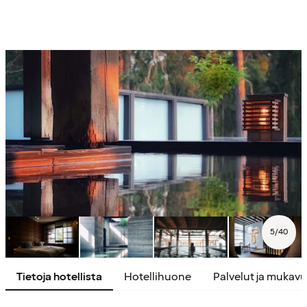
5
/
40
Tietoja hotellista
Hotellihuone
Palvelut ja mukav