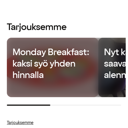
Tarjouksemme
Monday Breakfast:
Nyt ka
kaksi syö yhden
saava
hinnalla
alenn
Tarjouksemme