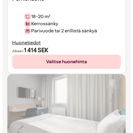
18-20 m²
Kerrossänky
Parivuode tai 2 erillistä sänkyä
Huonetiedot
1 414
SEK
Alkaen
Valitse huonehinta