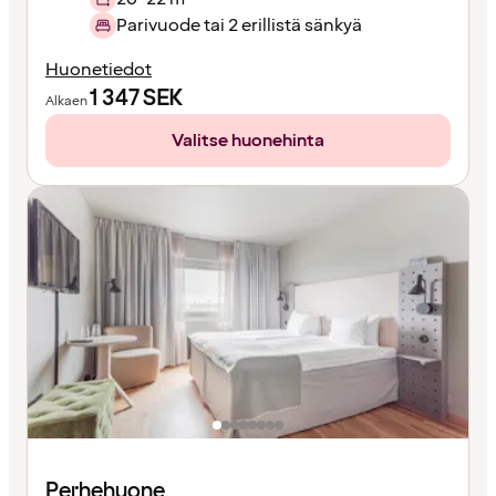
Parivuode tai 2 erillistä sänkyä
Huonetiedot
1 347
SEK
Alkaen
Valitse huonehinta
Perhehuone