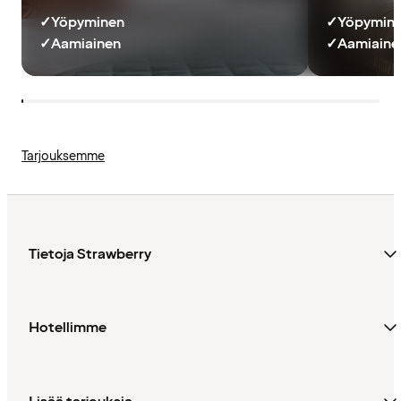
✓
Yöpyminen
✓
Yöpymin
✓
Aamiainen
✓
Aamiainen
Tarjouksemme
Tietoja Strawberry
Hotellimme