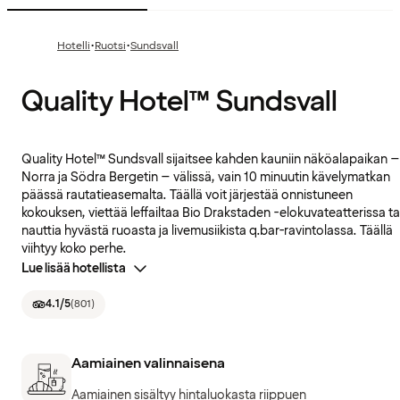
·
·
Hotelli
Ruotsi
Sundsvall
Quality Hotel™ Sundsvall
Quality Hotel™ Sundsvall sijaitsee kahden kauniin näköalapaikan –
Norra ja Södra Bergetin – välissä, vain 10 minuutin kävelymatkan
päässä rautatieasemalta. Täällä voit järjestää onnistuneen
kokouksen, viettää leffailtaa Bio Drakstaden -elokuvateatterissa ta
nauttia hyvästä ruoasta ja livemusiikista q.bar-ravintolassa. Täällä
viihtyy koko perhe.
Lue lisää hotellista
4.1
/5
(
801
)
Aamiainen valinnaisena
Aamiainen sisältyy hintaluokasta riippuen