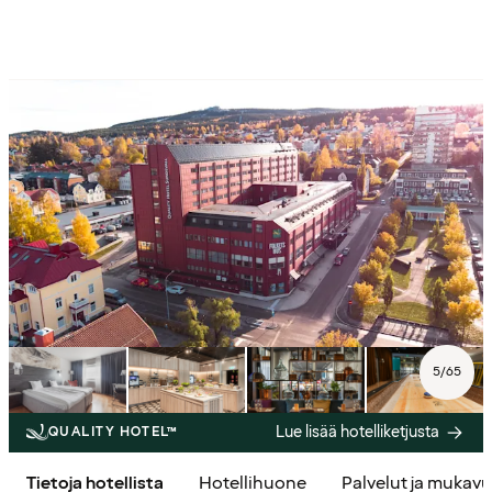
5
/
65
Lue lisää hotelliketjusta
QUALITY HOTEL™
Tietoja hotellista
Hotellihuone
Palvelut ja mukav