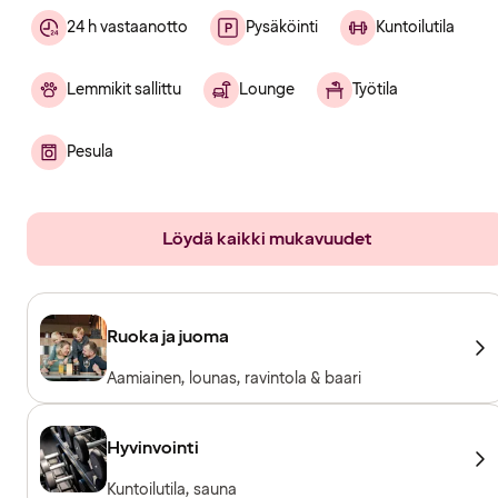
24 h vastaanotto
Pysäköinti
Kuntoilutila
Lemmikit sallittu
Lounge
Työtila
Pesula
Löydä kaikki mukavuudet
Ruoka ja juoma
Aamiainen, lounas, ravintola & baari
Hyvinvointi
Kuntoilutila, sauna