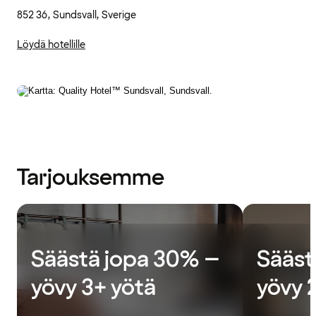
852 36, Sundsvall, Sverige
Löydä hotellille
Tarjouksemme
Säästä jopa 30% –
Sääst
yövy 3+ yötä
yövy 