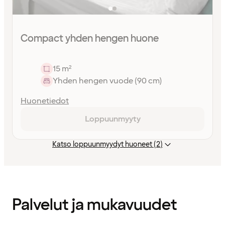
Compact yhden hengen huone
15 m²
Yhden hengen vuode (90 cm)
Huonetiedot
Loppuunmyyty
Katso loppuunmyydyt huoneet (2)
Sisältö
ladattu
Palvelut ja mukavuudet