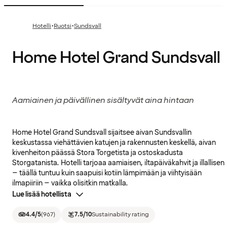
·
·
Hotelli
Ruotsi
Sundsvall
Home Hotel Grand Sundsvall
Aamiainen ja päivällinen sisältyvät aina hintaan
Home Hotel Grand Sundsvall sijaitsee aivan Sundsvallin
keskustassa viehättävien katujen ja rakennusten keskellä, aivan
kivenheiton päässä Stora Torgetista ja ostoskadusta
Storgatanista. Hotelli tarjoaa aamiaisen, iltapäiväkahvit ja illallisen
– täällä tuntuu kuin saapuisi kotiin lämpimään ja viihtyisään
ilmapiiriin – vaikka olisitkin matkalla.
Lue lisää hotellista
4.4
/5
(
967
)
7.5
/10
Sustainability rating