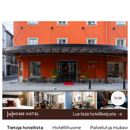
5
/
38
Lue lisää hotelliketjusta
HOME HOTEL
Tietoja hotellista
Hotellihuone
Palvelut ja mukav