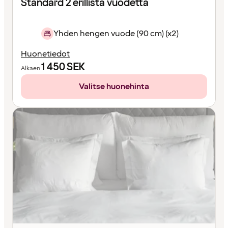
Standard 2 erillistä vuodetta
Yhden hengen vuode (90 cm) (x2)
Huonetiedot
1 450
SEK
Alkaen
Valitse huonehinta