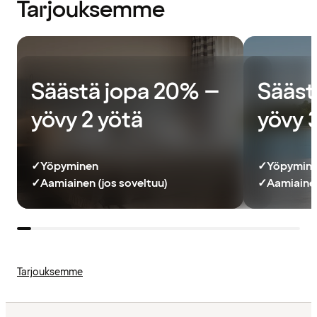
Tarjouksemme
Säästä jopa 20% –
Sääst
yövy 2 yötä
yövy 
✓
Yöpyminen
✓
Yöpymin
✓
Aamiainen (jos soveltuu)
✓
Aamiainen
Tarjouksemme