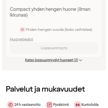
Compact yhden hengen huone (ilman
ikkunaa)
Yhden hengen vuode (koko vaihtelee)
Huonetiedot
Loppuunmyyty
Katso loppuunmyydyt huoneet (2)
Sisältö
ladattu
Palvelut ja mukavuudet
24 h vastaanotto
Pysäköinti
Kuntoilutila