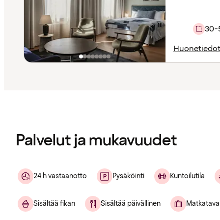
30-
Huonetiedo
Sisältö
ladattu
Palvelut ja mukavuudet
24 h vastaanotto
Pysäköinti
Kuntoilutila
Sisältää fikan
Sisältää päivällinen
Matkatava