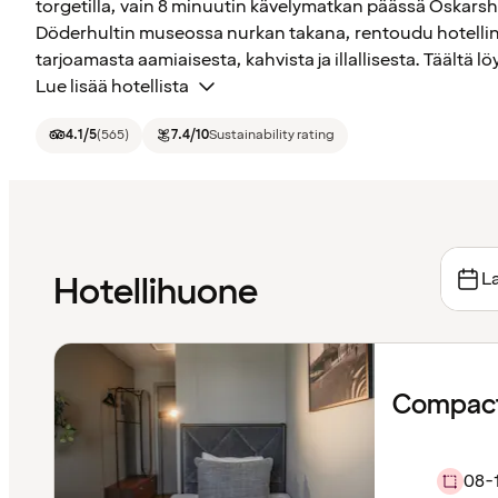
torgetilla, vain 8 minuutin kävelymatkan päässä Oskarsh
Döderhultin museossa nurkan takana, rentoudu hotellin 
tarjoamasta aamiaisesta, kahvista ja illallisesta. Täältä l
Lue lisää hotellista
4.1
/5
(
565
)
7.4
/10
Sustainability rating
La
Hotellihuone
Compact
08-