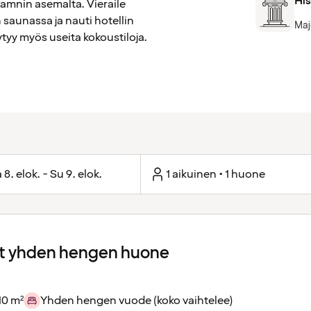
His
amnin asemalta. Vieraile
saunassa ja nauti hotellin
Maj
öytyy myös useita kokoustiloja.
 8. elok. - Su 9. elok.
1 aikuinen • 1 huone
 yhden hengen huone
10 m²
Yhden hengen vuode (koko vaihtelee)