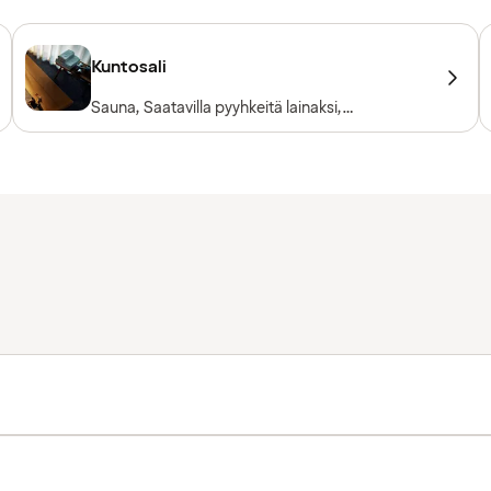
Kuntosali
Sauna, Saatavilla pyyhkeitä lainaksi,
Kuntosalilaitteet, Vapaapainot, Sisäänpääsy
sisältyy hotellivieraille