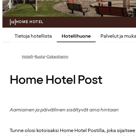
HOME HOTEL
Tietoja hotellista
Hotellihuone
Palvelut ja mu
·
·
Hotelli
Ruotsi
Oskarshamn
Home Hotel Post
Aamiainen ja päivällinen sisältyvät aina hintaan
Tunne olosi kotoisaksi Home Hotel Postilla, joka sijaits