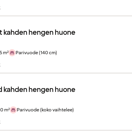
t
 kahden hengen huone
5 m²
Parivuode (140 cm)
t
d kahden hengen huone
20 m²
Parivuode (koko vaihtelee)
t