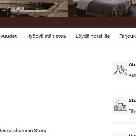
kavuudet
Hyödyllistä tietoa
Löydä hotellille
Tarjou
Ate
Aami
Sto
Täy
ee Oskarshamnin Stora