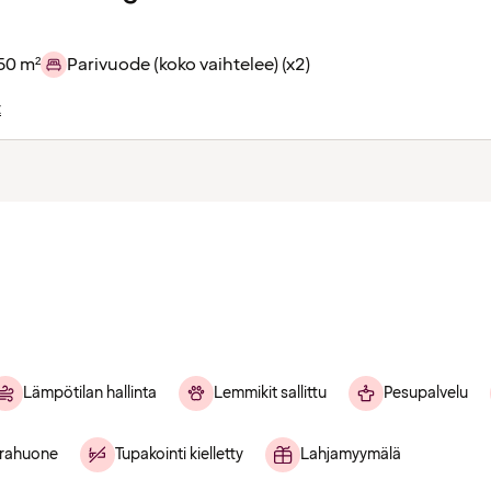
50 m²
Parivuode (koko vaihtelee) (x2)
t
Lämpötilan hallinta
Lemmikit sallittu
Pesupalvelu
rahuone
Tupakointi kielletty
Lahjamyymälä