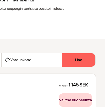
toriallinen rakennus
oitu kaupungin vanhassa postitoimistossa
Varauskoodi
Hae
1 145
SEK
Alkaen
Valitse huonehinta