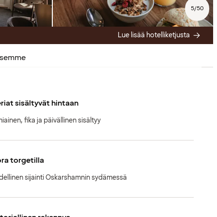
5
/
50
Lue lisää hotelliketjusta
ksemme
riat sisältyvät hintaan
ainen, fika ja päivällinen sisältyy
ra torgetilla
dellinen sijainti Oskarshamnin sydämessä