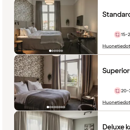
Standard 
15-
Huonetiedo
Superior 
20-
Huonetiedo
Deluxe 