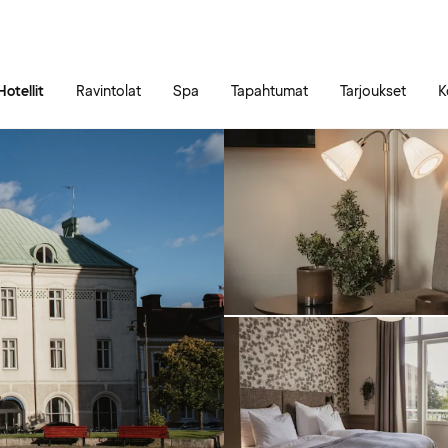
Siirry sivun sisältöön
Siirry sivun päävalikkoon
Hotellit
Ravintolat
Spa
Tapahtumat
Tarjoukset
K