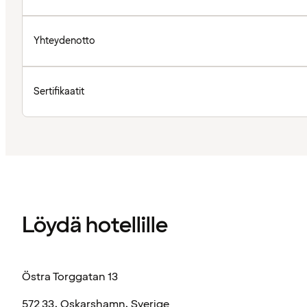
Yhteydenotto
Sertifikaatit
Löydä hotellille
Östra Torggatan 13
572 33, Oskarshamn, Sverige