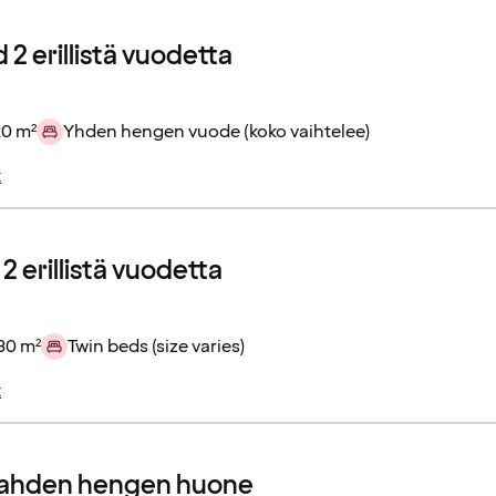
2 erillistä vuodetta
20 m²
Yhden hengen vuode (koko vaihtelee)
t
2 erillistä vuodetta
30 m²
Twin beds (size varies)
t
kahden hengen huone