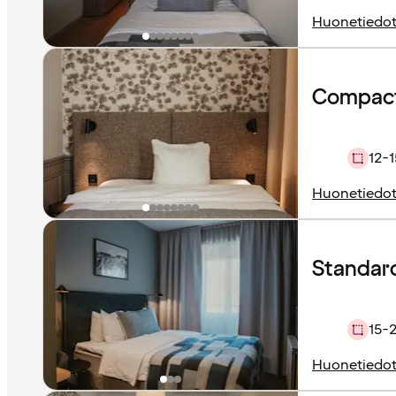
Huonetiedo
Compact
12-1
Huonetiedo
Standar
15-
Huonetiedo