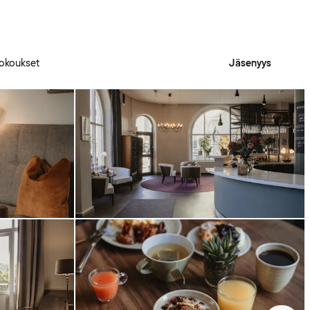
okoukset
Jäsenyys