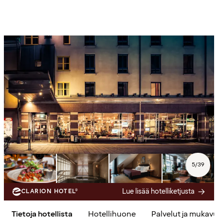
5
/
39
Lue lisää hotelliketjusta
CLARION HOTEL®
Tietoja hotellista
Hotellihuone
Palvelut ja mukav