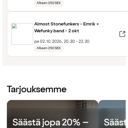
Alkaen 250 SEK
Almost Stonefunkers - Emrik +
Wefunky band - 2 okt
pe 02.10.2026, 20.30 - 22.30
Alkaen 250 SEK
Tarjouksemme
Säästä jopa 20% –
Sääst