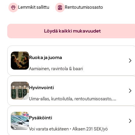
Lemmikit sallittu
Rentoutumisosasto
Löydä kaikki mukavuudet
Ruoka ja juoma
Aamiainen, ravintola & baari
Hyvinvointi
Uima-allas, kuntoilutila, rentoutumisosasto,
sauna
Pysäköinti
Voi varata etukäteen • Alkaen 231 SEK/yö