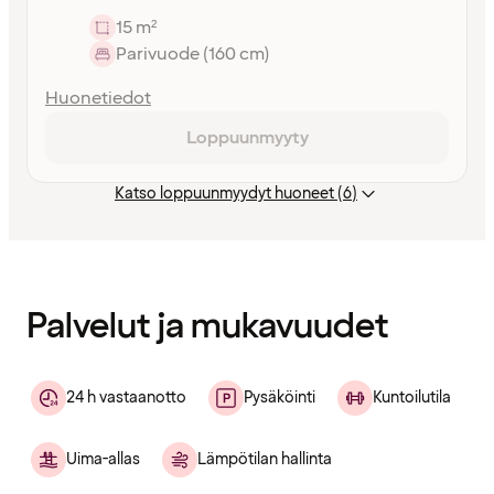
15 m²
Parivuode (160 cm)
Huonetiedot
Loppuunmyyty
Katso loppuunmyydyt huoneet (6)
Sisältö
ladattu
Palvelut ja mukavuudet
24 h vastaanotto
Pysäköinti
Kuntoilutila
Uima-allas
Lämpötilan hallinta