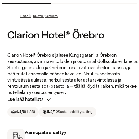
·
·
Hotelli
Ruotsi
Örebro
Clarion Hotel® Örebro
Clarion Hotel® Örebro sijaitsee Kungsgatanilla Örebron
keskustassa, aivan ravintoloiden ja ostosmahdollisuuksien lähellä.
Stortorgetin aukio ja Örebron linna ovat kivenheiton päässä, ja
päärautatieasemalle pääsee kävellen. Nauti tunnelmasta
viihtyisässä aulassa, herkullisesta ateriasta ravintolassa ja
rentoutumisesta spa-osastolla – täältä löydät kaiken, mikä tekee
hotellielämyksestäsi erityisen.
Lue lisää hotellista
4.4
/5
(
1153
)
8.4
/10
Sustainability rating
Aamupala sisältyy