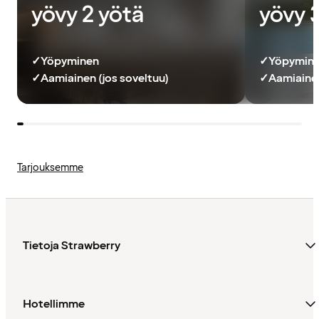
yövy 2 yötä
yövy 
✓
Yöpyminen
✓
Yöpymin
✓
Aamiainen (jos soveltuu)
✓
Aamiainen
Tarjouksemme
Tietoja Strawberry
Hotellimme