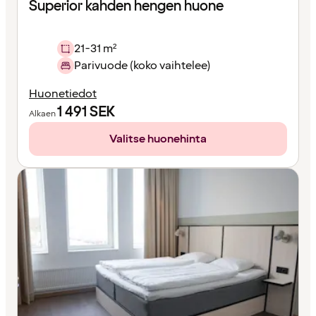
Superior kahden hengen huone
21-31 m²
Parivuode (koko vaihtelee)
Huonetiedot
1 491
SEK
Alkaen
Valitse huonehinta