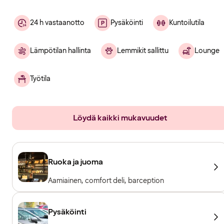
24 h vastaanotto
Pysäköinti
Kuntoilutila
Lämpötilan hallinta
Lemmikit sallittu
Lounge
Työtila
Löydä kaikki mukavuudet
Ruoka ja juoma
Aamiainen, comfort deli, barception
Pysäköinti