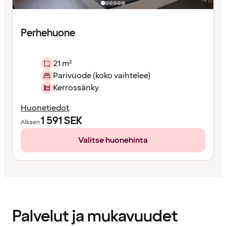
Perhehuone
21 m²
Parivuode (koko vaihtelee)
Kerrossänky
Huonetiedot
1 591
SEK
Alkaen
Valitse huonehinta
Sisältö
ladattu
Palvelut ja mukavuudet