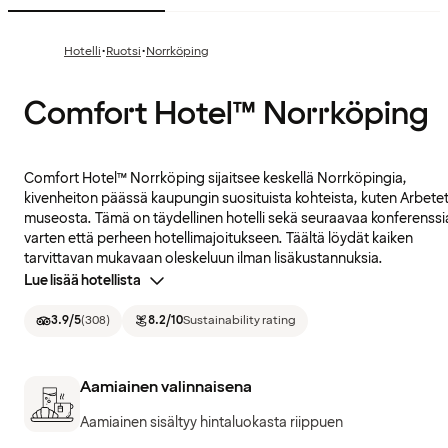
·
·
Hotelli
Ruotsi
Norrköping
Comfort Hotel™ Norrköping
Comfort Hotel™ Norrköping sijaitsee keskellä Norrköpingia,
kivenheiton päässä kaupungin suosituista kohteista, kuten Arbete
museosta. Tämä on täydellinen hotelli sekä seuraavaa konferenssi
varten että perheen hotellimajoitukseen. Täältä löydät kaiken
tarvittavan mukavaan oleskeluun ilman lisäkustannuksia.
Lue lisää hotellista
3.9
/5
(
308
)
8.2
/10
Sustainability rating
Aamiainen valinnaisena
Aamiainen sisältyy hintaluokasta riippuen