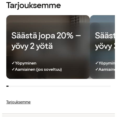
Tarjouksemme
Säästä jopa 20% –
Sääst
yövy 2 yötä
yövy 
✓
Yöpyminen
✓
Yöpymin
✓
Aamiainen (jos soveltuu)
✓
Aamiainen
Tarjouksemme