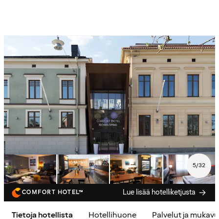
5
/
32
Lue lisää hotelliketjusta
COMFORT HOTEL™
Tietoja hotellista
Hotellihuone
Palvelut ja mukav