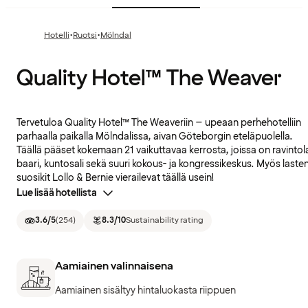
·
·
Hotelli
Ruotsi
Mölndal
Quality Hotel™ The Weaver
Tervetuloa Quality Hotel™ The Weaveriin – upeaan perhehotelliin
parhaalla paikalla Mölndalissa, aivan Göteborgin eteläpuolella.
Täällä pääset kokemaan 21 vaikuttavaa kerrosta, joissa on ravintol
baari, kuntosali sekä suuri kokous- ja kongressikeskus. Myös laste
suosikit Lollo & Bernie vierailevat täällä usein!
Lue lisää hotellista
3.6
/5
(
254
)
8.3
/10
Sustainability rating
Aamiainen valinnaisena
Aamiainen sisältyy hintaluokasta riippuen