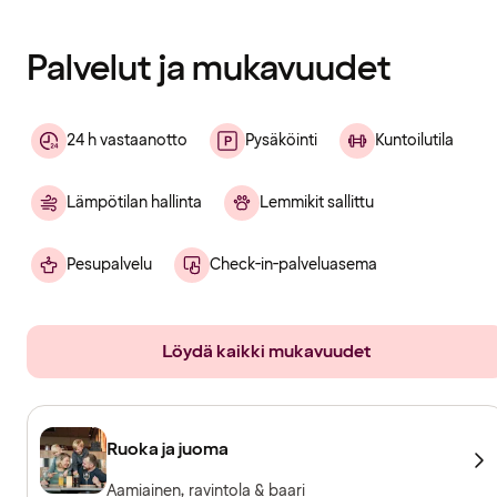
ladattu
Palvelut ja mukavuudet
24 h vastaanotto
Pysäköinti
Kuntoilutila
Lämpötilan hallinta
Lemmikit sallittu
Pesupalvelu
Check-in-palveluasema
Löydä kaikki mukavuudet
Ruoka ja juoma
Aamiainen, ravintola & baari