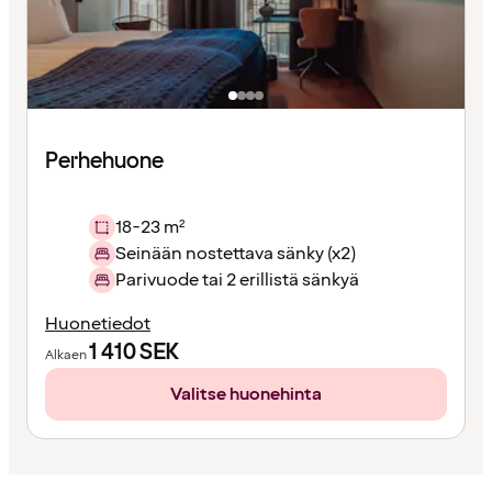
Perhehuone
18-23 m²
Seinään nostettava sänky (x2)
Parivuode tai 2 erillistä sänkyä
Huonetiedot
1 410
SEK
Alkaen
Valitse huonehinta
Sisältö