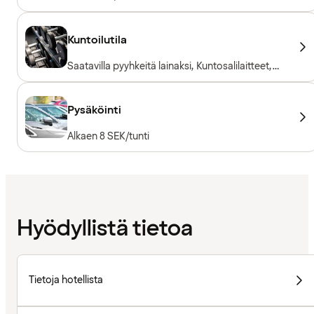
Kuntoilutila
Saatavilla pyyhkeitä lainaksi, Kuntosalilaitteet,
Kardiolaitteet, Vapaapainot, Sisäänpääsy
sisältyy hotellivieraille
Pysäköinti
Alkaen 8 SEK/tunti
Hyödyllistä tietoa
Tietoja hotellista