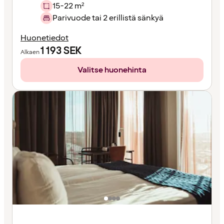
15-22 m²
Parivuode tai 2 erillistä sänkyä
Huonetiedot
1 193
SEK
Alkaen
Valitse huonehinta