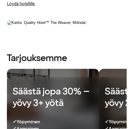
Löydä hotellille
Tarjouksemme
Säästä jopa 30% –
Sääst
yövy 3+ yötä
yövy 
✓
Yöpyminen
✓
Yöpymin
✓
Aamiainen
✓
Aamiainen