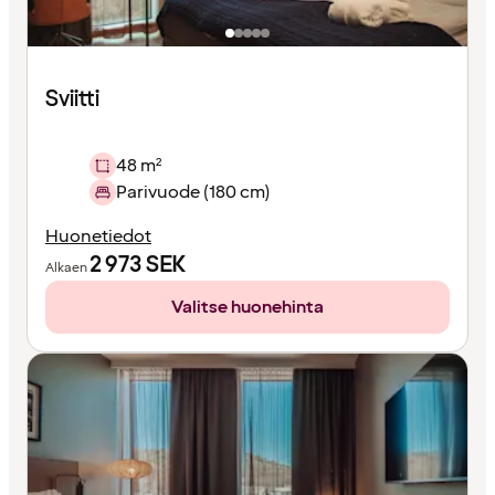
Sviitti
48 m²
Parivuode (180 cm)
Huonetiedot
2 973
SEK
Alkaen
Valitse huonehinta