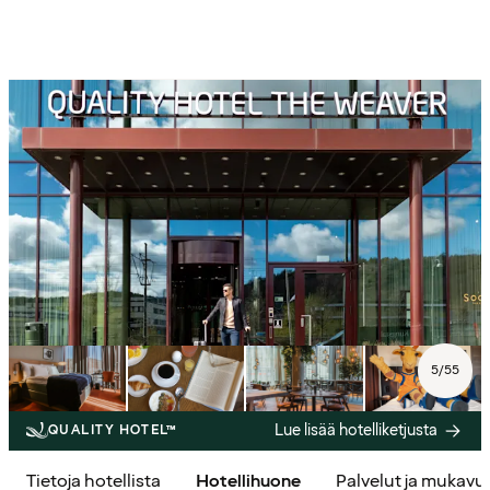
5
/
55
Lue lisää hotelliketjusta
QUALITY HOTEL™
Tietoja hotellista
Hotellihuone
Palvelut ja mukavu