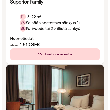
Superior Family
18-22 m²
Seinään nostettava sänky (x2)
Parivuode tai 2 erillistä sänkyä
Huonetiedot
1 510
SEK
Alkaen
Valitse huonehinta