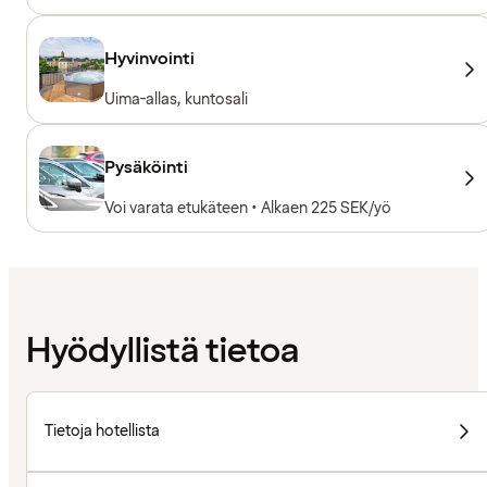
Hyvinvointi
Uima-allas, kuntosali
Pysäköinti
Voi varata etukäteen • Alkaen 225 SEK/yö
Hyödyllistä tietoa
Tietoja hotellista