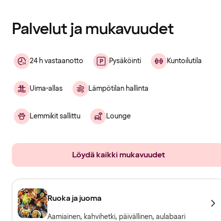
ladattu
Palvelut ja mukavuudet
24 h vastaanotto
Pysäköinti
Kuntoilutila
Uima-allas
Lämpötilan hallinta
Lemmikit sallittu
Lounge
Löydä kaikki mukavuudet
Ruoka ja juoma
Aamiainen, kahvihetki, päivällinen, aulabaari