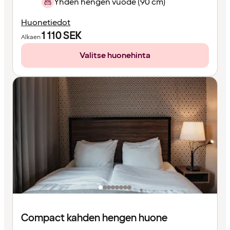
Yhden hengen vuode (90 cm)
Huonetiedot
1 110
SEK
Alkaen
Valitse huonehinta
Compact kahden hengen huone