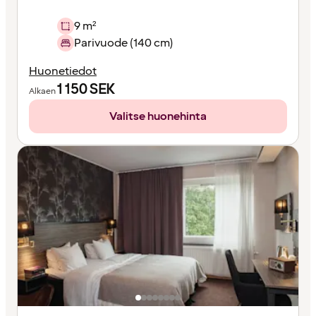
9 m²
Parivuode (140 cm)
Huonetiedot
1 150
SEK
Alkaen
Valitse huonehinta