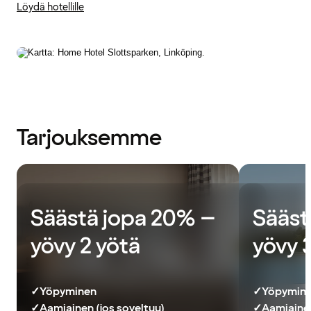
Löydä hotellille
Tarjouksemme
Säästä jopa 20% –
Sääst
yövy 2 yötä
yövy 
✓
Yöpyminen
✓
Yöpymin
✓
Aamiainen (jos soveltuu)
✓
Aamiainen