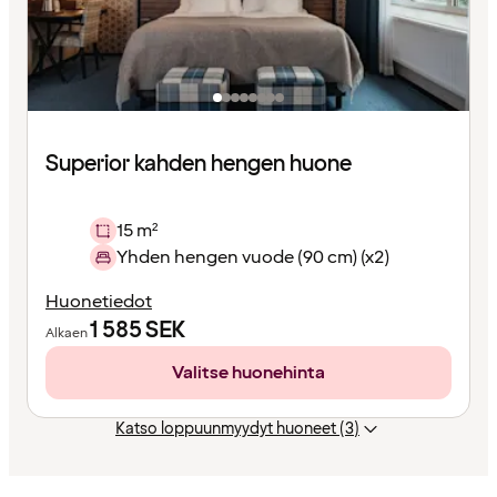
Superior kahden hengen huone
15 m²
Yhden hengen vuode (90 cm) (x2)
Huonetiedot
1 585
SEK
Alkaen
Valitse huonehinta
Katso loppuunmyydyt huoneet (3)
Sisältö