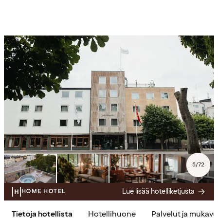
5
/
72
Lue lisää hotelliketjusta
HOME HOTEL
Tietoja hotellista
Hotellihuone
Palvelut ja mukav