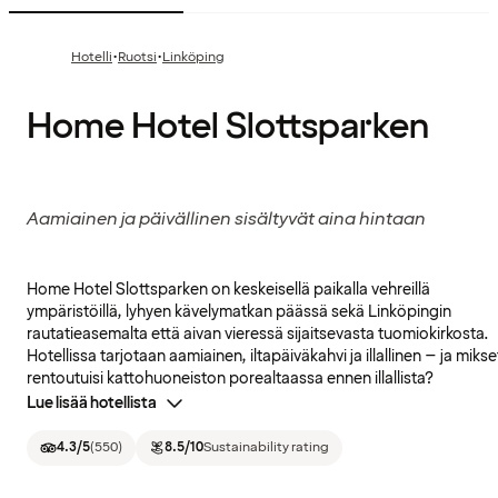
·
·
Hotelli
Ruotsi
Linköping
Home Hotel Slottsparken
Aamiainen ja päivällinen sisältyvät aina hintaan
Home Hotel Slottsparken on keskeisellä paikalla vehreillä
ympäristöillä, lyhyen kävelymatkan päässä sekä Linköpingin
rautatieasemalta että aivan vieressä sijaitsevasta tuomiokirkosta.
Hotellissa tarjotaan aamiainen, iltapäiväkahvi ja illallinen – ja mikse
rentoutuisi kattohuoneiston porealtaassa ennen illallista?
Lue lisää hotellista
4.3
/5
(
550
)
8.5
/10
Sustainability rating