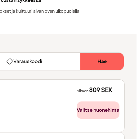
skustan sykkeessä
okset ja kulttuuri aivan oven ulkopuolella
Varauskoodi
Hae
809
SEK
Alkaen
Valitse huonehinta