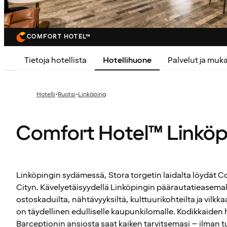
COMFORT HOTEL™
Tietoja hotellista
Hotellihuone
Palvelut ja mu
·
·
Hotelli
Ruotsi
Linköping
Comfort Hotel™ Linköp
Linköpingin sydämessä, Stora torgetin laidalta löydät 
Cityn. Kävelyetäisyydellä Linköpingin päärautatieasema
ostoskaduilta, nähtävyyksiltä, kulttuurikohteilta ja vilkk
on täydellinen edulliselle kaupunkilomalle. Kodikkaiden 
Barceptionin ansiosta saat kaiken tarvitsemasi – ilman tu