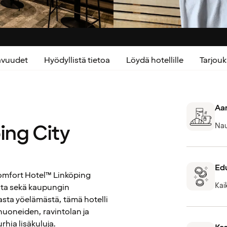
kavuudet
Hyödyllistä tietoa
Löydä hotellille
Tarjou
Aam
ing City
Nau
Edu
Comfort Hotel™ Linköping
Kai
lta sekä kaupungin
aasta yöelämästä, tämä hotelli
huoneiden, ravintolan ja
rhia lisäkuluja.