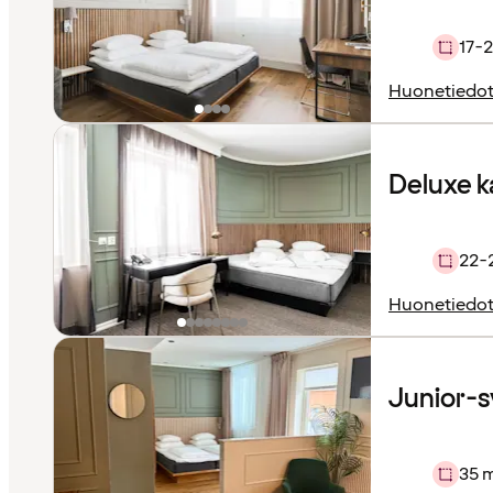
17-2
Huonetiedo
Deluxe 
22-
Huonetiedo
Junior-sv
35 