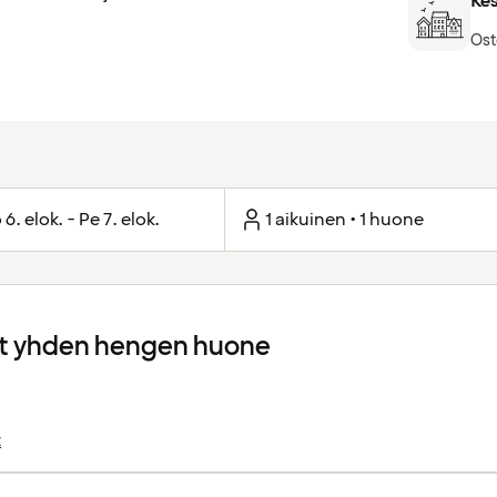
Ke
Ost
 6. elok. - Pe 7. elok.
1 aikuinen • 1 huone
 yhden hengen huone
t