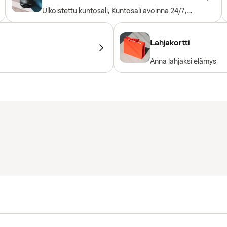
Ulkoistettu kuntosali, Kuntosali avoinna 24/7,
Saatavilla pyyhkeitä lainaksi, Sisäänpääsy
sisältyy hotellivieraille
Lahjakortti
Anna lahjaksi elämys