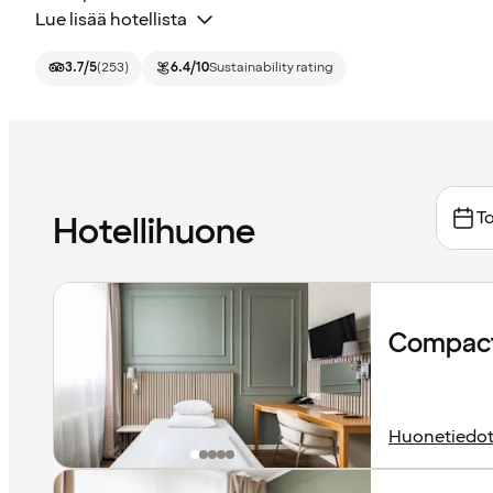
Lue lisää hotellista
3.7
/5
(
253
)
6.4
/10
Sustainability rating
To
Hotellihuone
Compact
Huonetiedo