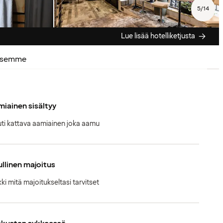
5
/
14
Lue lisää hotelliketjusta
ksemme
iainen sisältyy
ti kattava aamiainen joka aamu
llinen majoitus
kki mitä majoitukseltasi tarvitset