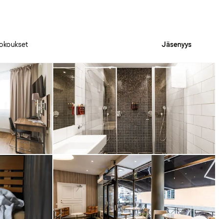
okoukset
Jäsenyys