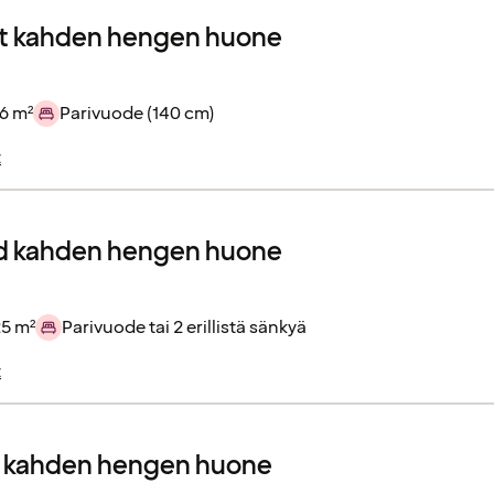
 kahden hengen huone
6 m²
Parivuode (140 cm)
t
d kahden hengen huone
25 m²
Parivuode tai 2 erillistä sänkyä
t
r kahden hengen huone