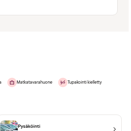
a
Matkatavarahuone
Tupakointi kielletty
Pysäköinti