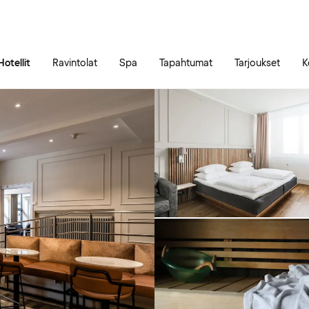
Siirry sivun sisältöön
Siirry sivun päävalikkoon
Hotellit
Ravintolat
Spa
Tapahtumat
Tarjoukset
K