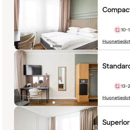
Compact
10-1
Huonetiedo
Standar
13-
Huonetiedo
Superio