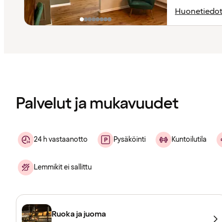
Huonetiedo
Sisältö
ladattu
Palvelut ja mukavuudet
24 h vastaanotto
Pysäköinti
Kuntoilutila
Lemmikit ei sallittu
Ruoka ja juoma