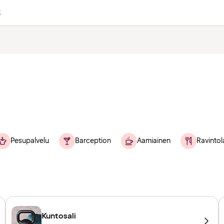
t
Pesupalvelu
Barception
Aamiainen
Ravintol
Kuntosali