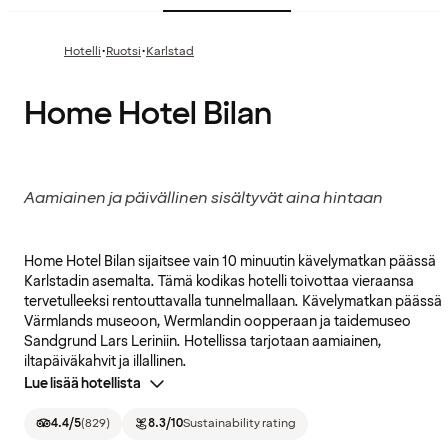
·
·
Hotelli
Ruotsi
Karlstad
Home Hotel Bilan
Aamiainen ja päivällinen sisältyvät aina hintaan
Home Hotel Bilan sijaitsee vain 10 minuutin kävelymatkan päässä
Karlstadin asemalta. Tämä kodikas hotelli toivottaa vieraansa
tervetulleeksi rentouttavalla tunnelmallaan. Kävelymatkan päässä
Värmlands museoon, Wermlandin oopperaan ja taidemuseo
Sandgrund Lars Leriniin. Hotellissa tarjotaan aamiainen,
iltapäiväkahvit ja illallinen.
Lue lisää hotellista
4.4
/5
(
829
)
8.3
/10
Sustainability rating