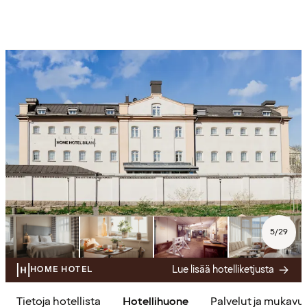
5
/
29
Lue lisää hotelliketjusta
HOME HOTEL
Tietoja hotellista
Hotellihuone
Palvelut ja mukavu