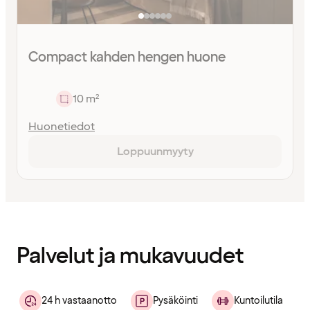
Compact kahden hengen huone
10 m²
Huonetiedot
Loppuunmyyty
Sisältö
ladattu
Palvelut ja mukavuudet
24 h vastaanotto
Pysäköinti
Kuntoilutila