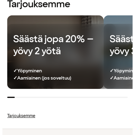
Tarjouksemme
Säästä jopa 20% –
Sääst
yövy 2 yötä
yövy 
✓
Yöpyminen
✓
Yöpymin
✓
Aamiainen (jos soveltuu)
✓
Aamiainen
Tarjouksemme