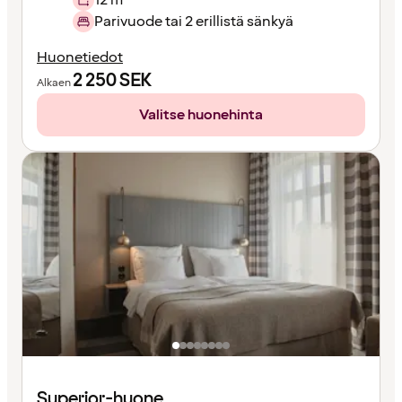
Parivuode tai 2 erillistä sänkyä
Huonetiedot
2 250
SEK
Alkaen
Valitse huonehinta
Superior-huone