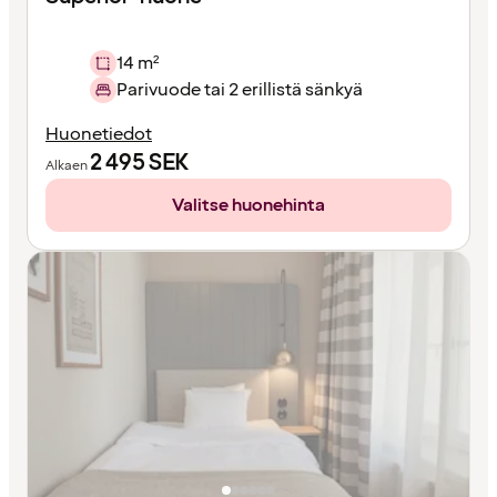
14 m²
Parivuode tai 2 erillistä sänkyä
Huonetiedot
2 495
SEK
Alkaen
Valitse huonehinta