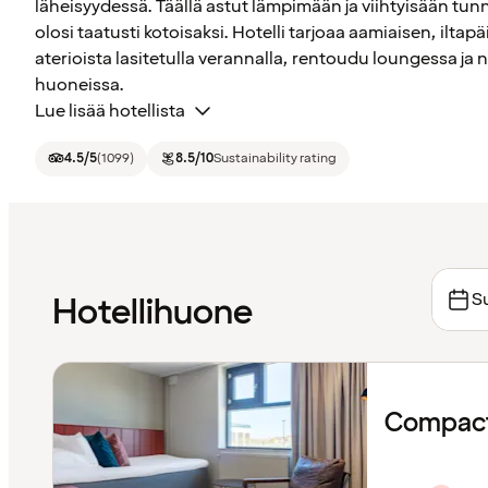
läheisyydessä. Täällä astut lämpimään ja viihtyisään tun
olosi taatusti kotoisaksi. Hotelli tarjoaa aamiaisen, iltapäi
aterioista lasitetulla verannalla, rentoudu loungessa j
huoneissa.
Lue lisää hotellista
4.5
/5
(
1099
)
8.5
/10
Sustainability rating
Su
Hotellihuone
Compact