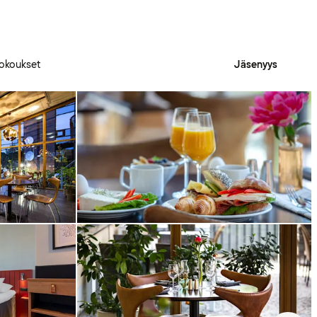
okoukset
Jäsenyys