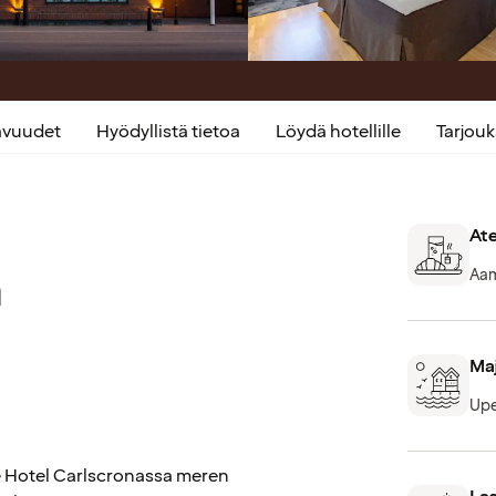
kavuudet
Hyödyllistä tietoa
Löydä hotellille
Tarjou
Ate
a
Aami
Maj
Upe
 Hotel Carlscronassa meren