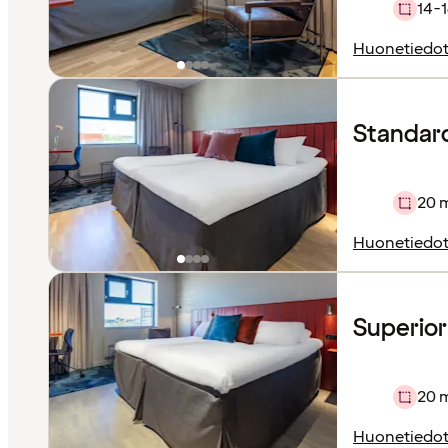
14-1
Huonetiedo
Standard 
20 
Huonetiedo
Superior 
20 
Huonetiedo