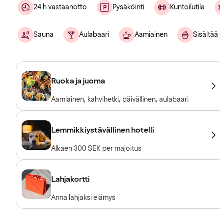
24 h vastaanotto
Pysäköinti
Kuntoilutila
Sauna
Aulabaari
Aamiainen
Sisältää 
Ruoka ja juoma
Aamiainen, kahvihetki, päivällinen, aulabaari
Lemmikkiystävällinen hotelli
Alkaen 300 SEK per majoitus
Lahjakortti
Anna lahjaksi elämys