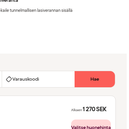
iveranta
kaile tunnelmallisen lasiverannan sisällä
Varauskoodi
Hae
1 270
SEK
Alkaen
Valitse huonehinta