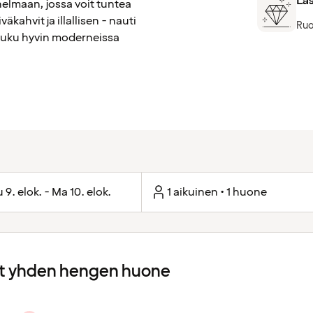
Las
nelmaan, jossa voit tuntea
väkahvit ja illallisen - nauti
Ruo
a nuku hyvin moderneissa
 9. elok. - Ma 10. elok.
1 aikuinen • 1 huone
 yhden hengen huone