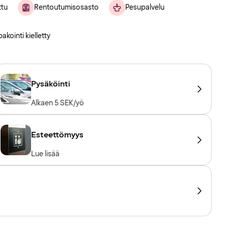
ttu
Rentoutumisosasto
Pesupalvelu
akointi kielletty
Pysäköinti
Alkaen 5 SEK/yö
Esteettömyys
Lue lisää