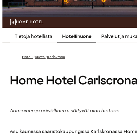
HOME HOTEL
Tietoja hotellista
Hotellihuone
Palvelut ja mu
·
·
Hotelli
Ruotsi
Karlskrona
Home Hotel Carlscron
Aamiainen ja päivällinen sisältyvät aina hintaan
Asu kauniissa saaristokaupungissa Karlskronassa Home