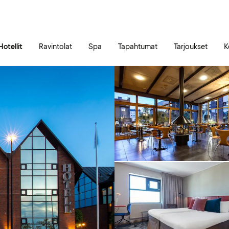
Siirry sivun sisältöön
Siirry sivun päävalikkoon
Hotellit
Ravintolat
Spa
Tapahtumat
Tarjoukset
K