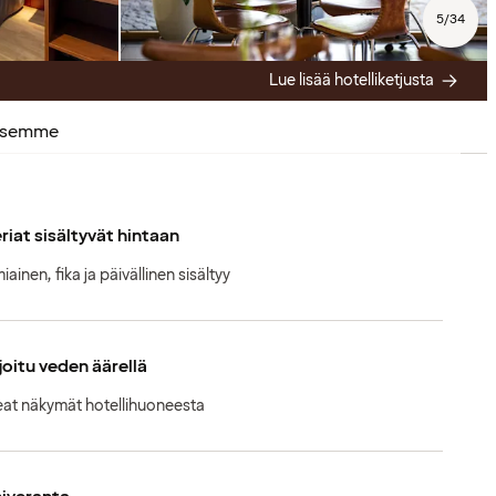
5
/
34
Lue lisää hotelliketjusta
ksemme
riat sisältyvät hintaan
ainen, fika ja päivällinen sisältyy
oitu veden äärellä
at näkymät hotellihuoneesta