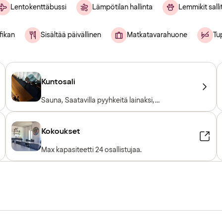
Lentokenttäbussi
Lämpötilan hallinta
Lemmikit salli
fikan
Sisältää päivällinen
Matkatavarahuone
Tup
Kuntosali
Sauna, Saatavilla pyyhkeitä lainaksi,
Kuntosalilaitteet, Kardiolaitteet
Kokoukset
Max kapasiteetti 24 osallistujaa.