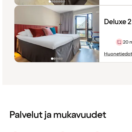
Deluxe 2 
20 
Huonetiedo
Sisältö
ladattu
Palvelut ja mukavuudet