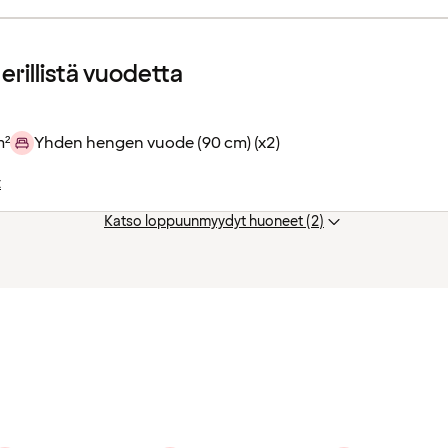
erillistä vuodetta
m²
Yhden hengen vuode (90 cm) (x2)
t
Katso loppuunmyydyt huoneet (2)