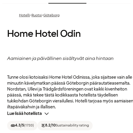
·
·
Hotelli
Ruotsi
Göteborg
Home Hotel Odin
Aamiainen ja päivällinen sisältyvät aina hintaan
Tunne olosi kotoisaksi Home Hotel Odinissa, joka sijaitsee vain alle
minuutin kävelymatkan päässä Göteborgin päärautatieasemalta.
Nordstan, Ullevi ja Trädgårdsföreningen ovat kaikki kivenheiton
päässä, mikä tekee tästä kodikkaasta hotellista täydellisen
tukikohdan Göteborgin vierailullesi. Hotelli tarjoaa myös aamiaisen
iltapäiväkahvin ja illallisen.
Lue lisää hotellista
4.3
/5
(
1733
)
8.2
/10
Sustainability rating