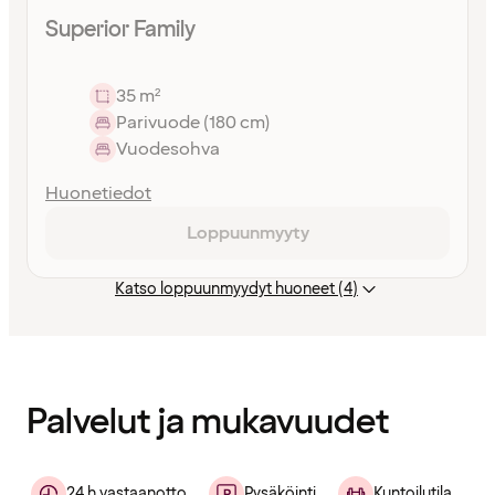
Superior Family
35 m²
Parivuode (180 cm)
Vuodesohva
Huonetiedot
Loppuunmyyty
Katso loppuunmyydyt huoneet (4)
Sisältö
ladattu
Palvelut ja mukavuudet
24 h vastaanotto
Pysäköinti
Kuntoilutila