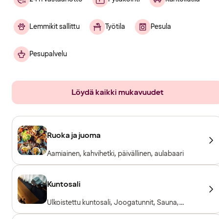
Lemmikit sallittu
Työtila
Pesula
Pesupalvelu
Löydä kaikki mukavuudet
Ruoka ja juoma
Aamiainen, kahvihetki, päivällinen, aulabaari
Kuntosali
Ulkoistettu kuntosali, Joogatunnit, Sauna,
Treenitunteja, PT-ohjaaja, Saatavilla pyyhkeitä