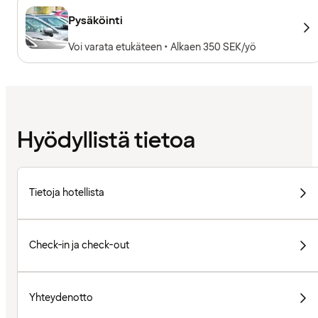
lainaksi, Kuntosalilaitteet, Kardiolaitteet,
Vapaapainot
Pysäköinti
Voi varata etukäteen • Alkaen 350 SEK/yö
Hyödyllistä tietoa
Tietoja hotellista
Check-in ja check-out
Yhteydenotto