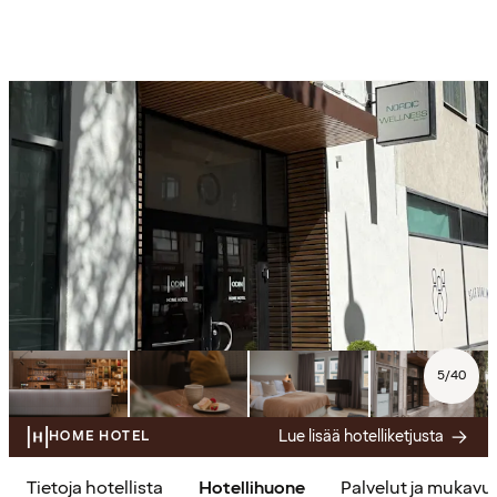
5
/
40
Lue lisää hotelliketjusta
HOME HOTEL
Tietoja hotellista
Hotellihuone
Palvelut ja mukavu