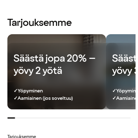
Tarjouksemme
Säästä jopa 20% –
Sääst
yövy 2 yötä
yövy 
✓
Yöpyminen
✓
Yöpymin
✓
Aamiainen (jos soveltuu)
✓
Aamiainen
Tarjouksemme