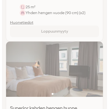
25 m²
Yhden hengen vuode (90 cm) (x2)
Huonetiedot
Loppuunmyyty
Superior kahden hengen huone