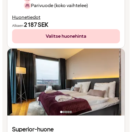
Parivuode (koko vaihtelee)
Huonetiedot
2 187
SEK
Alkaen
Valitse huonehinta
Superior-huone