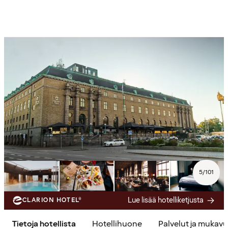
5
/
101
Lue lisää hotelliketjusta
CLARION HOTEL®
Tietoja hotellista
Hotellihuone
Palvelut ja mukav