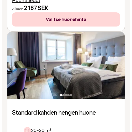
Huonetiedot
2 187
SEK
Alkaen
Valitse huonehinta
Standard kahden hengen huone
20-30 m²