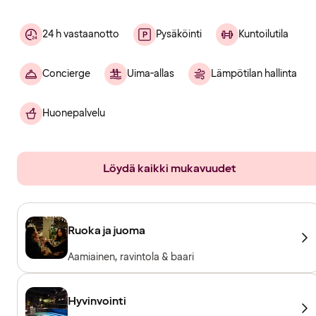
24 h vastaanotto
Pysäköinti
Kuntoilutila
Concierge
Uima-allas
Lämpötilan hallinta
Huonepalvelu
Löydä kaikki mukavuudet
Ruoka ja juoma
Aamiainen, ravintola & baari
Hyvinvointi