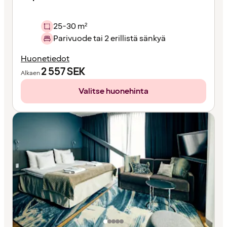
25-30 m²
Parivuode tai 2 erillistä sänkyä
Huonetiedot
2 557
SEK
Alkaen
Valitse huonehinta