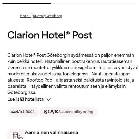
·
·
Hotelli
Ruotsi
Göteborg
Clarion Hotel® Post
Clarion Hotel® Post Göteborgin sydämessä on paljon enemmän
kuin pelkkä hotelli. Historiallinen postirakennus rautatieaseman
vieressä on muutettu tyylikkääksi designhotelliksi, jossa yhdistyvät
modernit mukavuudet ja ajaton eleganssi. Nauti upeasta spa-
alueesta, Rooftop Pool -altaasta sekä palkituista ravintoloista ja
baareista – täydellinen valinta rentoutumiseen ja elämyksiin
Göteborgissa.
Lue lisää hotellista
4.1
/5
(
5002
)
8.9
/10
Sustainability rating
Aamiainen valinnaisena