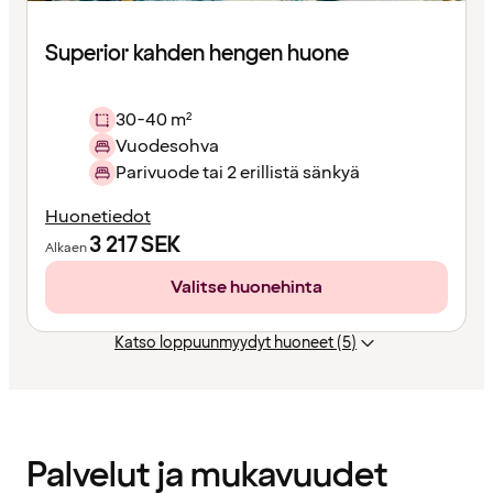
Superior kahden hengen huone
30-40 m²
Vuodesohva
Parivuode tai 2 erillistä sänkyä
Huonetiedot
3 217
SEK
Alkaen
Valitse huonehinta
Katso loppuunmyydyt huoneet (5)
Sisältö
ladattu
Palvelut ja mukavuudet