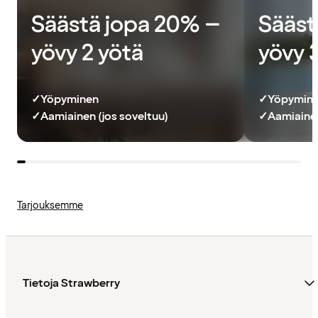
Säästä jopa 20% –
Sääst
yövy 2 yötä
yövy 
✓
Yöpyminen
✓
Yöpymin
✓
Aamiainen (jos soveltuu)
✓
Aamiainen
Tarjouksemme
Tietoja Strawberry