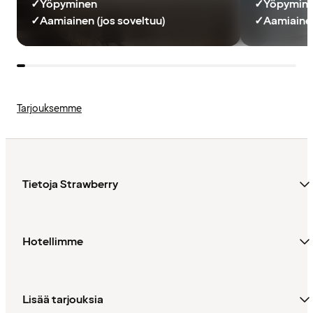
✓
Yöpyminen
✓
Yöpymin
✓
Aamiainen (jos soveltuu)
✓
Aamiainen
Tarjouksemme
Tietoja Strawberry
Hotellimme
Lisää tarjouksia