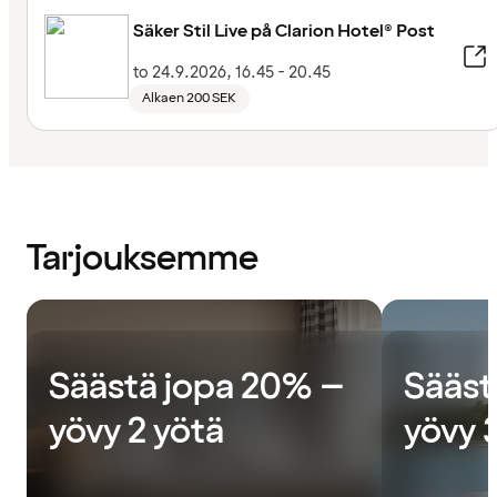
Säker Stil Live på Clarion Hotel® Post
to 24.9.2026, 16.45 - 20.45
Alkaen 200 SEK
Tarjouksemme
Säästä jopa 20% –
Sääst
yövy 2 yötä
yövy 