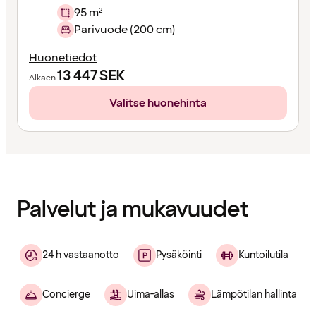
95 m²
Parivuode (200 cm)
Huonetiedot
13 447
SEK
Alkaen
Valitse huonehinta
Sisältö
ladattu
Palvelut ja mukavuudet
24 h vastaanotto
Pysäköinti
Kuntoilutila
Concierge
Uima-allas
Lämpötilan hallinta