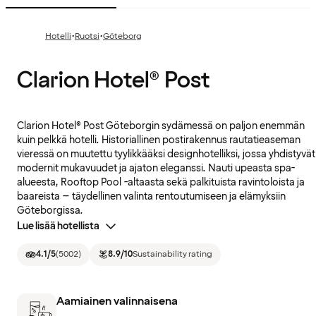
·
·
Hotelli
Ruotsi
Göteborg
Clarion Hotel® Post
Clarion Hotel® Post Göteborgin sydämessä on paljon enemmän
kuin pelkkä hotelli. Historiallinen postirakennus rautatieaseman
vieressä on muutettu tyylikkääksi designhotelliksi, jossa yhdistyvät
modernit mukavuudet ja ajaton eleganssi. Nauti upeasta spa-
alueesta, Rooftop Pool -altaasta sekä palkituista ravintoloista ja
baareista – täydellinen valinta rentoutumiseen ja elämyksiin
Göteborgissa.
Lue lisää hotellista
4.1
/5
(
5002
)
8.9
/10
Sustainability rating
Aamiainen valinnaisena