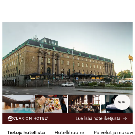
5
/
101
Lue lisää hotelliketjusta
CLARION HOTEL®
Tietoja hotellista
Hotellihuone
Palvelut ja mukav