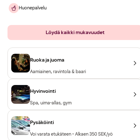
Huonepalvelu
Löydä kaikki mukavuudet
Ruoka ja juoma
Aamiainen, ravintola & baari
Hyvinvointi
Spa, uima-allas, gym
Pysäköinti
Voi varata etukäteen • Alkaen 350 SEK/yö