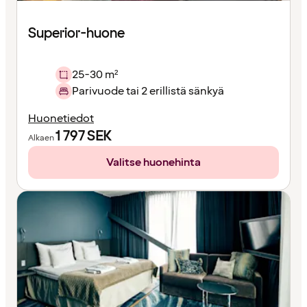
Superior-huone
25-30 m²
Parivuode tai 2 erillistä sänkyä
Huonetiedot
1 797
SEK
Alkaen
Valitse huonehinta