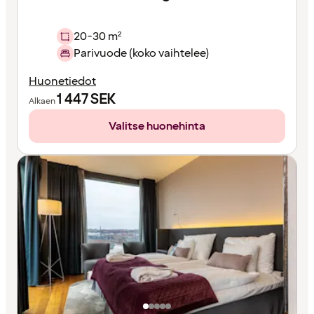
20-30 m²
Parivuode (koko vaihtelee)
Huonetiedot
1 447
SEK
Alkaen
Valitse huonehinta