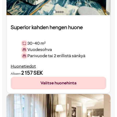
Superior kahden hengen huone
30-40 m²
Vuodesohva
Parivuode tai 2 erillistä sänkyä
Huonetiedot
2 157
SEK
Alkaen
Valitse huonehinta