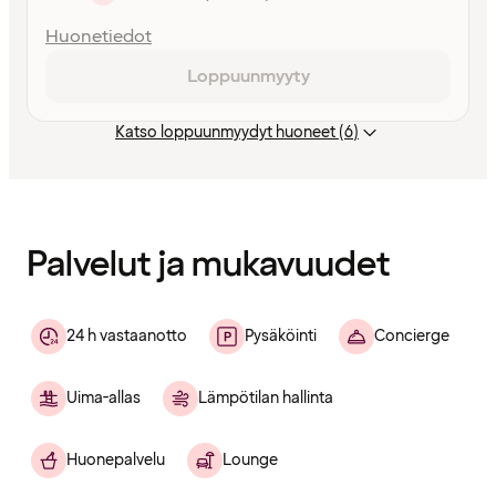
Huonetiedot
Loppuunmyyty
Katso loppuunmyydyt huoneet (6)
Sisältö
ladattu
Palvelut ja mukavuudet
24 h vastaanotto
Pysäköinti
Concierge
Uima-allas
Lämpötilan hallinta
Huonepalvelu
Lounge