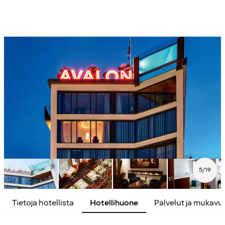
5
/
19
Tietoja hotellista
Hotellihuone
Palvelut ja mukavu