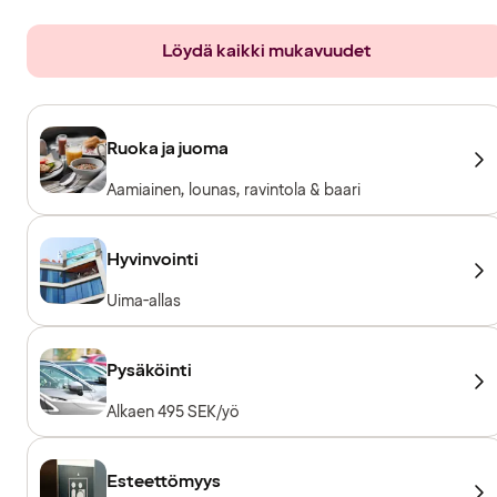
Löydä kaikki mukavuudet
Ruoka ja juoma
Aamiainen, lounas, ravintola & baari
Hyvinvointi
Uima-allas
Pysäköinti
Alkaen 495 SEK/yö
Esteettömyys