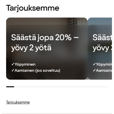
Tarjouksemme
Säästä jopa 20% –
Sääst
yövy 2 yötä
yövy 
✓
Yöpyminen
✓
Yöpymin
✓
Aamiainen (jos soveltuu)
✓
Aamiainen
Tarjouksemme