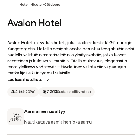
·
·
Hotelli
Ruotsi
Göteborg
Avalon Hotel
Avalon Hotel on tyylikäs hotelli, joka sijaitsee keskellä Göteborgin
Kungstorgetia. Hotellin designfilosofia perustuu feng shuihin sekä
huolella valittuihin materiaaleihin ja yksityiskohtiin, jotka luovat
seesteisen ja kutsuvan ilmapiirin. Täällä mukavuus, eleganssi ja
rento ylellisyys yhdistyvät – täydellinen valinta niin vapaa-ajan
matkailijoille kuin työmatkalaisille.
Lue lisää hotellista
4.6
/5
(
2096
)
7.2
/10
Sustainability rating
Aamiainen sisältyy
Nauti kattava aamiainen joka aamu