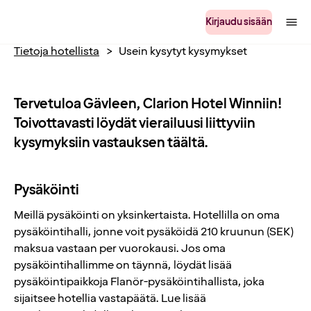
Kirjaudu sisään
Tietoja hotellista
Usein kysytyt kysymykset
Tervetuloa Gävleen, Clarion Hotel Winniin!
Toivottavasti löydät vierailuusi liittyviin
kysymyksiin vastauksen täältä.
Pysäköinti
Meillä pysäköinti on yksinkertaista. Hotellilla on oma
pysäköintihalli, jonne voit pysäköidä 210 kruunun (SEK)
maksua vastaan per vuorokausi. Jos oma
pysäköintihallimme on täynnä, löydät lisää
pysäköintipaikkoja Flanör-pysäköintihallista, joka
sijaitsee hotellia vastapäätä. Lue lisää