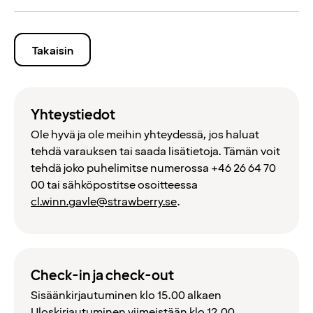
Takaisin
Yhteystiedot
Ole hyvä ja ole meihin yhteydessä, jos haluat
tehdä varauksen tai saada lisätietoja. Tämän voit
tehdä joko puhelimitse numerossa +46 26 64 70
00 tai sähköpostitse osoitteessa
cl.winn.gavle@strawberry.se
.
Check-in ja check-out
Sisäänkirjautuminen klo 15.00 alkaen
Uloskirjautuminen viimeistään klo 12.00