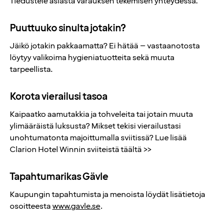
Tiedustele asiasta varauksen tekemisen yhteydessä.
Puuttuuko sinulta jotakin?
Jäikö jotakin pakkaamatta? Ei hätää – vastaanotosta
löytyy valikoima hygieniatuotteita sekä muuta
tarpeellista.
Korota vierailusi tasoa
Kaipaatko aamutakkia ja tohveleita tai jotain muuta
ylimääräistä luksusta? Mikset tekisi vierailustasi
unohtumatonta majoittumalla sviitissä? Lue lisää
Clarion Hotel Winnin sviiteistä täältä >>
Tapahtumarikas Gävle
Kaupungin tapahtumista ja menoista löydät lisätietoja
osoitteesta
www.gavle.se
.