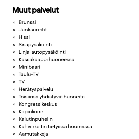
Muut palvelut
Brunssi
Juoksureitit
Hissi
Sisäpysäköinti
Linja-autopysäköinti
Kassakaappi huoneessa
Minibaari
Taulu-TV
TV
Herätyspalvelu
Toisiinsa yhdistyviä huoneita
Kongressikeskus
Kopiokone
Kaiutinpuhelin
Kahvinkeitin tietyissä huoneissa
Aamutakkeja