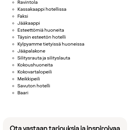
Ravintola
Kassakaappi hotellissa
Faksi
Jääkaappi
Esteettömiä huoneita
Täysin esteetön hotelli
Kylpyamme tietyissä huoneissa
Jääpalakone
Silitysrauta ja silityslauta
Kokoushuoneita
Kokovartalopeili
Meikkipeili
Savuton hotelli
Baari
Ota vastaan tarjouksia ja inspiroivaa