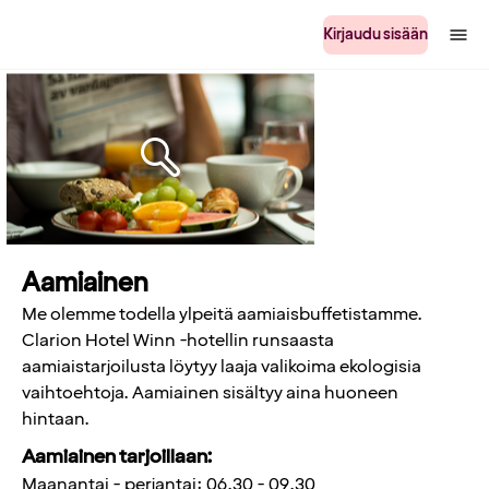
Kirjaudu sisään
Aamiainen
Me olemme todella ylpeitä aamiaisbuffetistamme.
Clarion Hotel Winn -hotellin runsaasta
aamiaistarjoilusta löytyy laaja valikoima ekologisia
vaihtoehtoja. Aamiainen sisältyy aina huoneen
hintaan.
Aamiainen tarjoillaan:
Maanantai - perjantai: 06.30 - 09.30