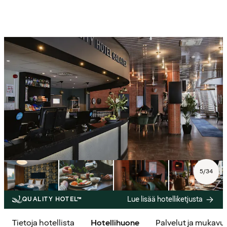
5
/
34
Lue lisää hotelliketjusta
QUALITY HOTEL™
Tietoja hotellista
Hotellihuone
Palvelut ja mukavu