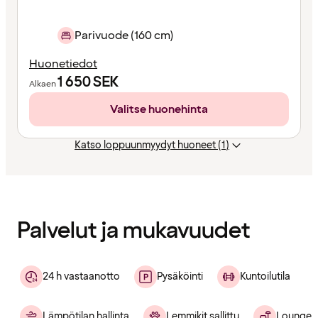
Parivuode (160 cm)
Huonetiedot
1 650
SEK
Alkaen
Valitse huonehinta
Katso loppuunmyydyt huoneet (1)
Sisältö
ladattu
Palvelut ja mukavuudet
24 h vastaanotto
Pysäköinti
Kuntoilutila
Lämpötilan hallinta
Lemmikit sallittu
Lounge