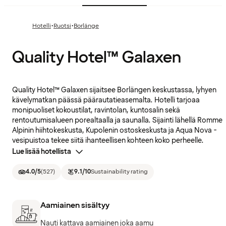
·
·
Hotelli
Ruotsi
Borlänge
Quality Hotel™ Galaxen
Quality Hotel™ Galaxen sijaitsee Borlängen keskustassa, lyhyen
kävelymatkan päässä päärautatieasemalta. Hotelli tarjoaa
monipuoliset kokoustilat, ravintolan, kuntosalin sekä
rentoutumisalueen porealtaalla ja saunalla. Sijainti lähellä Romme
Alpinin hiihtokeskusta, Kupolenin ostoskeskusta ja Aqua Nova -
vesipuistoa tekee siitä ihanteellisen kohteen koko perheelle.
Lue lisää hotellista
4.0
/5
(
527
)
9.1
/10
Sustainability rating
Aamiainen sisältyy
Nauti kattava aamiainen joka aamu