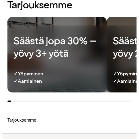
Tarjouksemme
Säästä jopa 30% –
Sääst
yövy 3+ yötä
yövy 
✓
Yöpyminen
✓
Yöpymin
✓
Aamiainen
✓
Aamiainen
Tarjouksemme