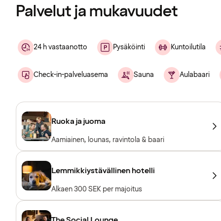
Palvelut ja mukavuudet
24 h vastaanotto
Pysäköinti
Kuntoilutila
Check-in-palveluasema
Sauna
Aulabaari
Ruoka ja juoma
Aamiainen, lounas, ravintola & baari
Lemmikkiystävällinen hotelli
Alkaen 300 SEK per majoitus
The Social Lounge