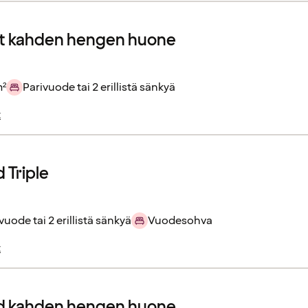
 kahden hengen huone
m²
Parivuode tai 2 erillistä sänkyä
t
 Triple
vuode tai 2 erillistä sänkyä
Vuodesohva
t
d kahden hengen huone