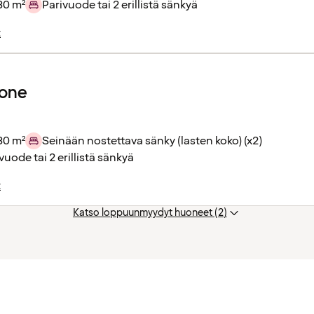
30 m²
Parivuode tai 2 erillistä sänkyä
t
one
30 m²
Seinään nostettava sänky (lasten koko) (x2)
vuode tai 2 erillistä sänkyä
t
Katso loppuunmyydyt huoneet (2)