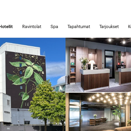
Siirry sivun sisältöön
Siirry sivun päävalikkoon
Hotellit
Ravintolat
Spa
Tapahtumat
Tarjoukset
K