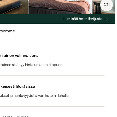
5
/
21
Lue lisää hotelliketjusta
uksemme
iainen valinnaisena
iainen sisältyy hintaluokasta riippuen
keisesti Boråsissa
okset ja nähtävyydet aivan hotellin lähellä