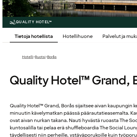
QUALITY HOTEL™
Tietoja hotellista
Hotellihuone
Palvelut ja mu
·
·
Hotelli
Ruotsi
Borås
Quality Hotel™ Grand, 
Quality Hotel™ Grand, Borås sijaitsee aivan kaupungin
minuutin kävelymatkan päässä päärautatieasemalta. Kaup
ovat aivan nurkan takana. Nauti hyvästä ruoasta The Soci
kuntosalilla tai pelaa erä shuffleboardia The Social Loun
täydellisesti niin perheille, ystäväporukoille kuin työporu