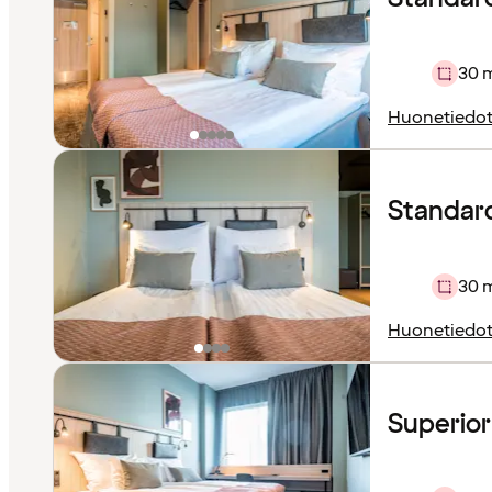
30 
Huonetiedo
Standard 
30 
Huonetiedo
Superio