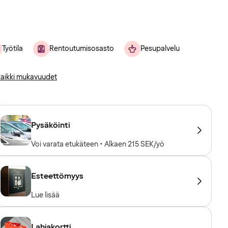
Työtila
Rentoutumisosasto
Pesupalvelu
aikki mukavuudet
Pysäköinti
Voi varata etukäteen • Alkaen 215 SEK/yö
Esteettömyys
Lue lisää
Lahjakortti