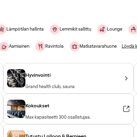
Lämpötilan hallinta
Lemmikit sallittu
Lounge
Aamiainen
Ravintola
Matkatavarahuone
Löydä k
Hyvinvointi
Grand health club, sauna
Kokoukset
Max kapasiteetti 300 osallistujaa.
Tutustu Lolloon & Bernieen