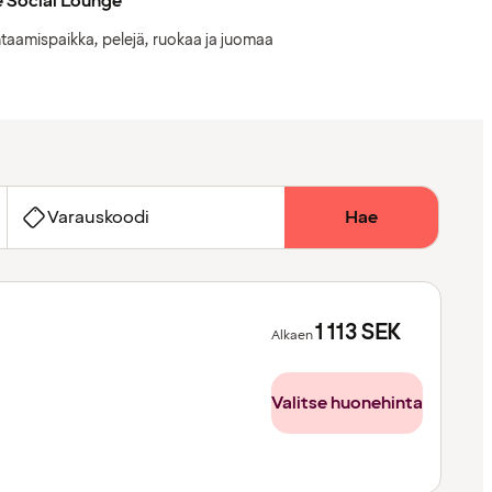
 Social Lounge
taamispaikka, pelejä, ruokaa ja juomaa
Varauskoodi
Hae
1 113
SEK
Alkaen
Valitse huonehinta