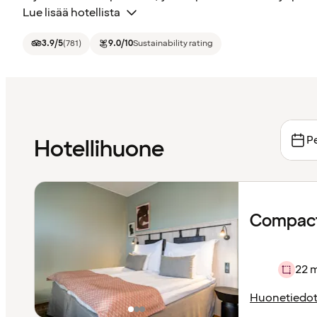
Lue lisää hotellista
3.9
/5
(
781
)
9.0
/10
Sustainability rating
Pe
Hotellihuone
Compact
22 
Huonetiedo