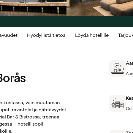
kavuudet
Hyödyllistä tietoa
Löydä hotellille
Tarjo
Aam
Borås
Aam
Kes
 keskustassa, vain muutaman
Ost
at, ravintolat ja nähtävyydet
al Bar & Bistrossa, treenaa
gessa – hotelli sopii
koille.