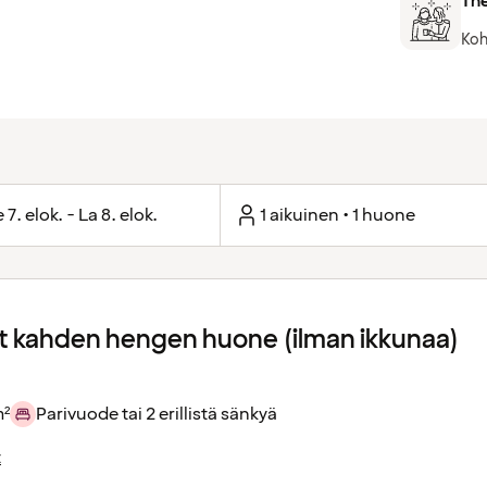
The
Koh
 7. elok. - La 8. elok.
1 aikuinen • 1 huone
 kahden hengen huone (ilman ikkunaa)
m²
Parivuode tai 2 erillistä sänkyä
t