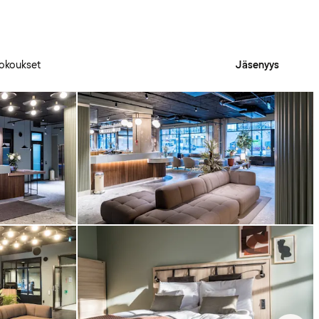
okoukset
Jäsenyys