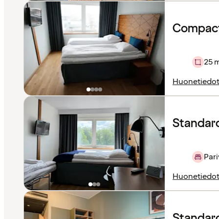
Compact
25 
Huonetiedo
Standard
Pari
Huonetiedo
Standar