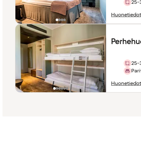
25-
Huonetiedo
Perhehu
25-
Pari
Huonetiedo
Sisältö
ladattu