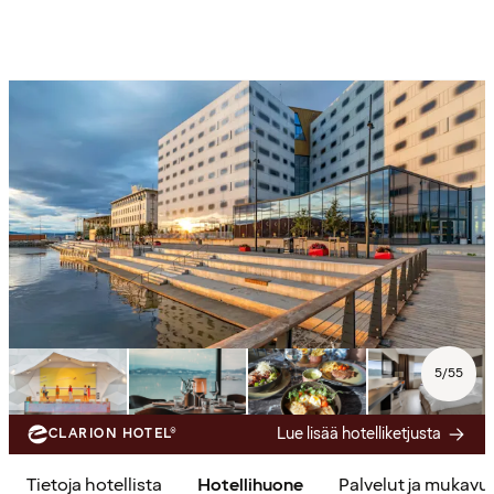
5
/
55
Lue lisää hotelliketjusta
CLARION HOTEL®
Tietoja hotellista
Hotellihuone
Palvelut ja mukavu