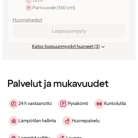
15 m²
Parivuode (160 cm)
Huonetiedot
Loppuunmyyty
Katso loppuunmyydyt huoneet (3)
Sisältö
ladattu
Palvelut ja mukavuudet
24 h vastaanotto
Pysäköinti
Kuntoilutila
Lämpötilan hallinta
Huonepalvelu