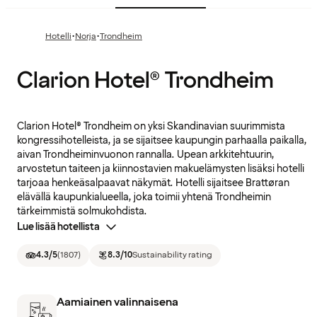
·
·
Hotelli
Norja
Trondheim
Clarion Hotel® Trondheim
Clarion Hotel® Trondheim on yksi Skandinavian suurimmista
kongressihotelleista, ja se sijaitsee kaupungin parhaalla paikalla,
aivan Trondheiminvuonon rannalla. Upean arkkitehtuurin,
arvostetun taiteen ja kiinnostavien makuelämysten lisäksi hotelli
tarjoaa henkeäsalpaavat näkymät. Hotelli sijaitsee Brattøran
elävällä kaupunkialueella, joka toimii yhtenä Trondheimin
tärkeimmistä solmukohdista.
Lue lisää hotellista
4.3
/5
(
1807
)
8.3
/10
Sustainability rating
Aamiainen valinnaisena