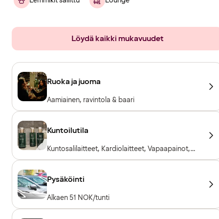
Lemmikit sallittu
Lounge
Löydä kaikki mukavuudet
Ruoka ja juoma
Aamiainen, ravintola & baari
Kuntoilutila
Kuntosalilaitteet, Kardiolaitteet, Vapaapainot,
Sisäänpääsy sisältyy hotellivieraille
Pysäköinti
Alkaen 51 NOK/tunti