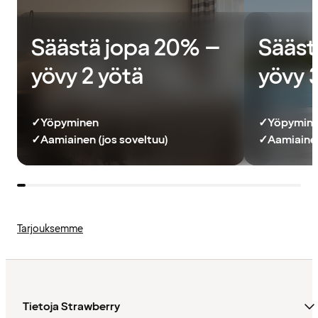
Säästä jopa 20% –
Sääst
yövy 2 yötä
yövy 
✓
Yöpyminen
✓
Yöpymin
✓
Aamiainen (jos soveltuu)
✓
Aamiainen
Tarjouksemme
Tietoja Strawberry