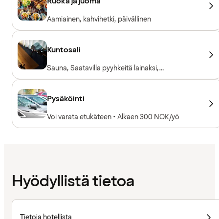
Ruoka ja juoma
Aamiainen, kahvihetki, päivällinen
Kuntosali
Sauna, Saatavilla pyyhkeitä lainaksi,
Kardiolaitteet, Vapaapainot
Pysäköinti
Voi varata etukäteen • Alkaen 300 NOK/yö
Hyödyllistä tietoa
Tietoja hotellista