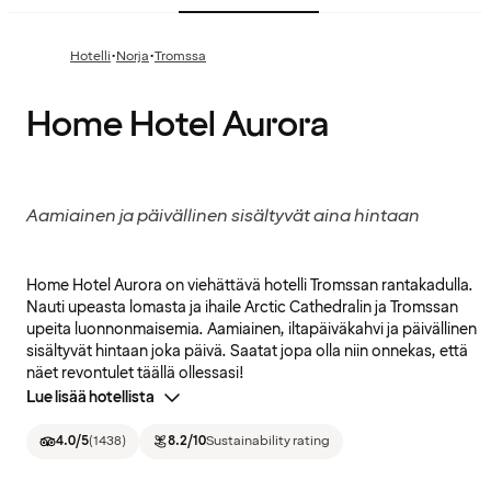
·
·
Hotelli
Norja
Tromssa
Home Hotel Aurora
Aamiainen ja päivällinen sisältyvät aina hintaan
Home Hotel Aurora on viehättävä hotelli Tromssan rantakadulla.
Nauti upeasta lomasta ja ihaile Arctic Cathedralin ja Tromssan
upeita luonnonmaisemia. Aamiainen, iltapäiväkahvi ja päivällinen
sisältyvät hintaan joka päivä. Saatat jopa olla niin onnekas, että
näet revontulet täällä ollessasi!
Lue lisää hotellista
4.0
/5
(
1438
)
8.2
/10
Sustainability rating