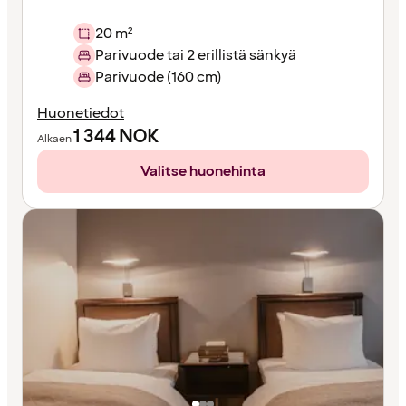
20 m²
Parivuode tai 2 erillistä sänkyä
Parivuode (160 cm)
Huonetiedot
1 344
NOK
Alkaen
Valitse huonehinta