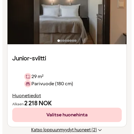
Junior-sviitti
29 m²
Parivuode (180 cm)
Huonetiedot
2 218
NOK
Alkaen
Valitse huonehinta
Katso loppuunmyydyt huoneet (2)