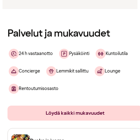
Sisältö
ladattu
Palvelut ja mukavuudet
24 h vastaanotto
Pysäköinti
Kuntoilutila
Concierge
Lemmikit sallittu
Lounge
Rentoutumisosasto
Löydä kaikki mukavuudet