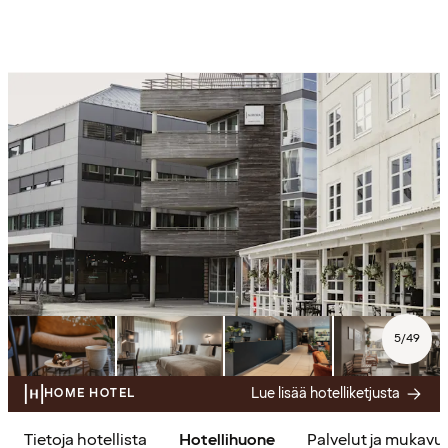
5
/
49
Lue lisää hotelliketjusta
HOME HOTEL
Tietoja hotellista
Hotellihuone
Palvelut ja mukavu