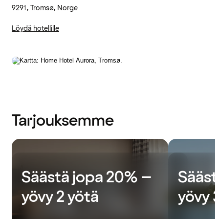
9291, Tromsø, Norge
Löydä hotellille
Tarjouksemme
Säästä jopa 20% –
Sääst
yövy 2 yötä
yövy 