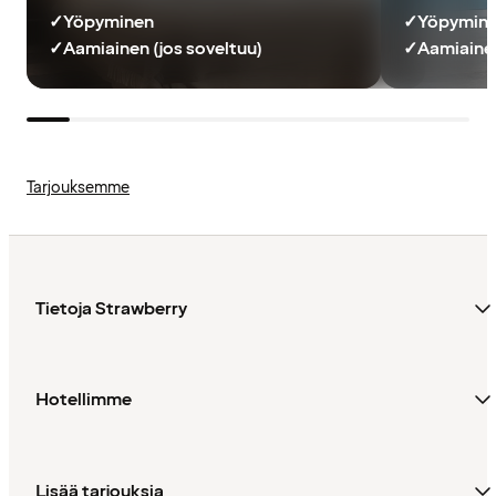
✓
Yöpyminen
✓
Yöpymin
✓
Aamiainen (jos soveltuu)
✓
Aamiainen
Tarjouksemme
Tietoja Strawberry
Hotellimme
Lisää tarjouksia