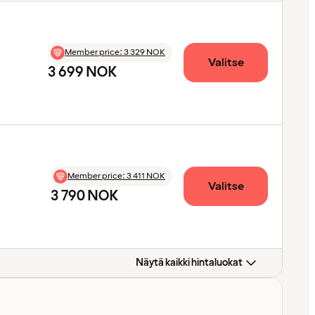
Member price
:
3 329 NOK
Valitse
3 699 NOK
Member price
:
3 411 NOK
Valitse
3 790 NOK
Näytä kaikki hintaluokat