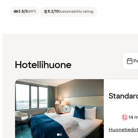
3.8
/5
(
897
)
8.2
/10
Sustainability rating
Pe
Hotellihuone
Standar
14 m
Huonetiedo