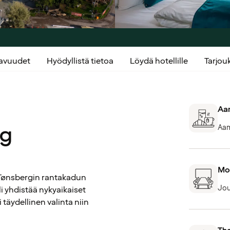
kavuudet
Hyödyllistä tietoa
Löydä hotellille
Tarjo
Aam
rg
Aam
Mod
n Tønsbergin rantakadun
Jou
li yhdistää nykyaikaiset
täydellinen valinta niin