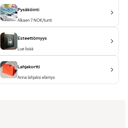
Pysäköinti
Alkaen 7 NOK/tunti
Esteettömyys
Lue lisää
Lahjakortti
Anna lahjaksi elämys