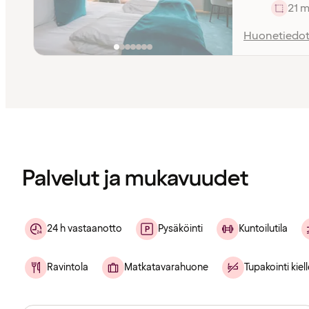
21 m
Huonetiedo
Sisältö
ladattu
Palvelut ja mukavuudet
24 h vastaanotto
Pysäköinti
Kuntoilutila
Ravintola
Matkatavarahuone
Tupakointi kiell