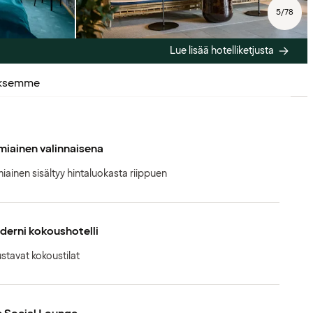
5
/
78
Lue lisää hotelliketjusta
uksemme
iainen valinnaisena
iainen sisältyy hintaluokasta riippuen
erni kokoushotelli
stavat kokoustilat