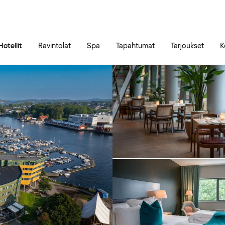
Siirry sivun sisältöön
Siirry sivun päävalikkoon
Hotellit
Ravintolat
Spa
Tapahtumat
Tarjoukset
K