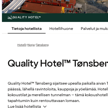
QUALITY HOTEL™
Tietoja hotellista
Hotellihuone
Palvelut ja mu
·
·
Hotelli
Norja
Tønsberg
Quality Hotel™ Tønsbe
Quality Hotel™ Tønsberg sijaitsee upealla paikalla aiva
päässä, lähellä ravintoloita, kauppoja ja yöelämää. Hotel
kokoustilat ja merellisen tunnelman – tämä kokoushotelli 
tapahtumiin kuin rentouttavaan lomaan.
Lue lisää hotellista