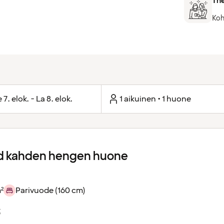
The
Koh
 7. elok. - La 8. elok.
1 aikuinen • 1 huone
d kahden hengen huone
²
Parivuode (160 cm)
t