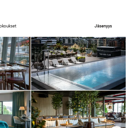
okoukset
Jäsenyys