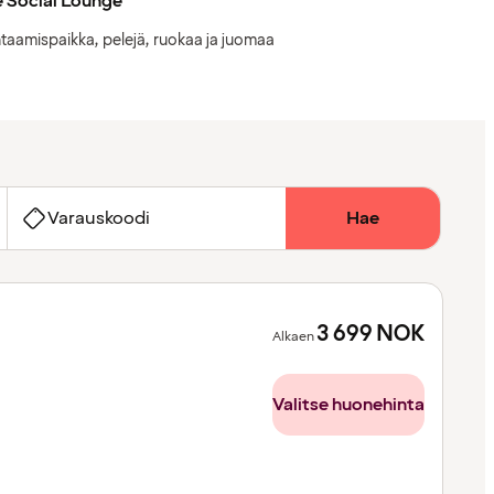
 Social Lounge
taamispaikka, pelejä, ruokaa ja juomaa
Varauskoodi
Hae
3 699
NOK
Alkaen
Valitse huonehinta