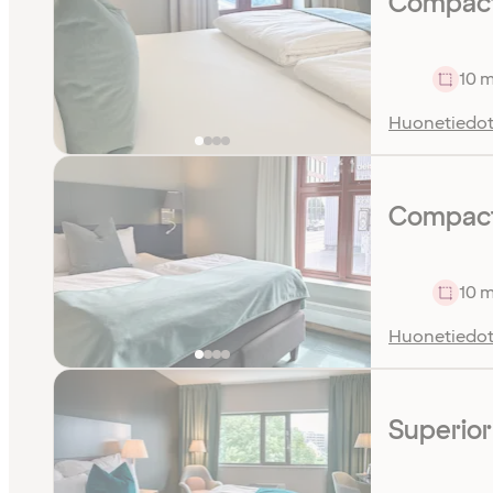
Compact
10 m
Huonetiedo
Compact 
10 m
Huonetiedo
Superio