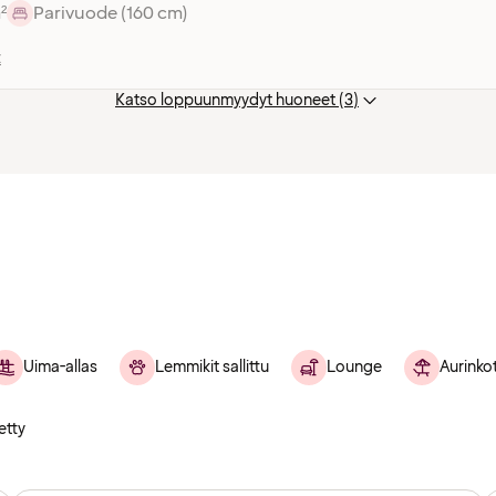
²
Parivuode (160 cm)
t
Katso loppuunmyydyt huoneet (3)
Uima-allas
Lemmikit sallittu
Lounge
Aurinko
etty