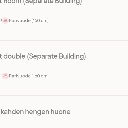
 Room (Separate Building)
²
Parivuode (160 cm)
t
double (Separate Building)
²
Parivuode (160 cm)
t
r kahden hengen huone