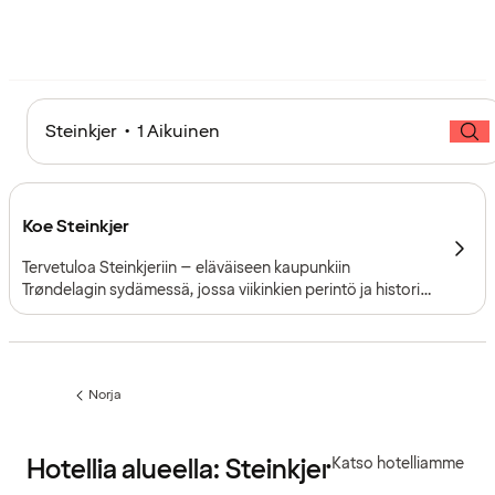
Steinkjer • 1 Aikuinen
Koe Steinkjer
Tervetuloa Steinkjeriin – eläväiseen kaupunkiin
Trøndelagin sydämessä, jossa viikinkien perintö ja historia
kohtaavat modernin kulttuurin ja luonnon.
Beitstadfjordenin rannalla sijaitseva kaupunki tarjoaa
sekoituksen vaikuttavia maisemia, kokemuksia, historiaa ja
vieraanvaraisuutta.
Norja
Edellinen
sivu:
Hotellia alueella: Steinkjer
Katso hotelliamme