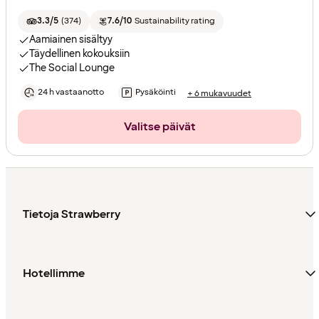
3.3/5
(
374
)
7.6/10
Sustainability rating
Aamiainen sisältyy
Täydellinen kokouksiin
The Social Lounge
24 h vastaanotto
Pysäköinti
+ 6 mukavuudet
Valitse päivät
Tietoja Strawberry
Hotellimme