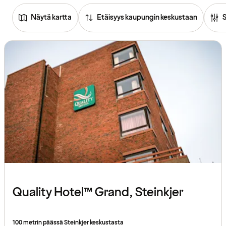
Näytä kartta
Etäisyys kaupungin keskustaan
Tutustu
hotelleihin
Quality Hotel™ Grand, Steinkjer
100 metrin päässä Steinkjer keskustasta