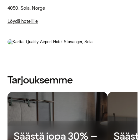
4050, Sola, Norge
Löydä hotellille
Tarjouksemme
Säästä jopa 30% –
Sääst