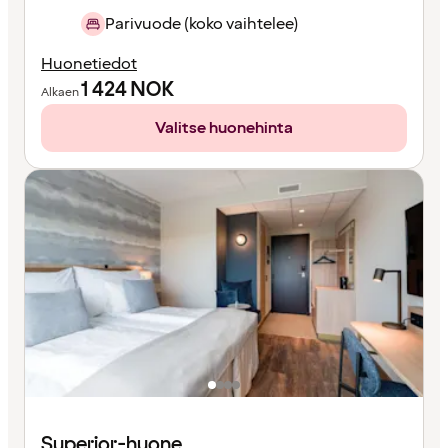
Parivuode (koko vaihtelee)
Huonetiedot
1 424
NOK
Alkaen
Valitse huonehinta
Superior-huone