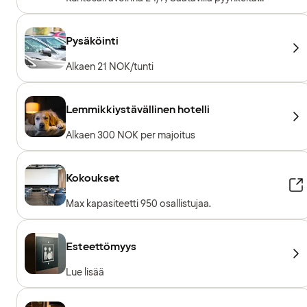
lainaksi, Kuntosalilaitteet, Kardiolaitteet,
Vapaapainot, Sisäänpääsy sisältyy hotellivieraille
Pysäköinti
Alkaen 21 NOK/tunti
Lemmikkiystävällinen hotelli
Alkaen 300 NOK per majoitus
Kokoukset
Max kapasiteetti 950 osallistujaa.
Esteettömyys
Lue lisää