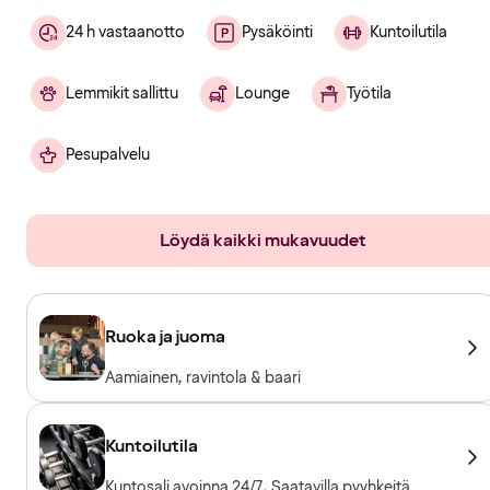
24 h vastaanotto
Pysäköinti
Kuntoilutila
Lemmikit sallittu
Lounge
Työtila
Pesupalvelu
Löydä kaikki mukavuudet
Ruoka ja juoma
Aamiainen, ravintola & baari
Kuntoilutila
Kuntosali avoinna 24/7, Saatavilla pyyhkeitä