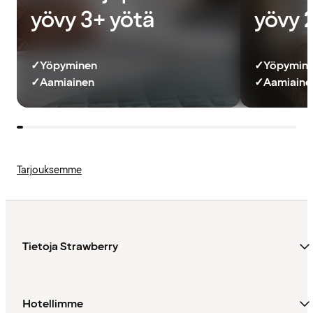
yövy 3+ yötä
yövy 
✓
Yöpyminen
✓
Yöpymin
✓
Aamiainen
✓
Aamiainen
Tarjouksemme
Tietoja Strawberry
Hotellimme