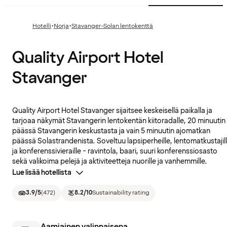
·
·
Hotelli
Norja
Stavanger-Solan lentokenttä
Quality Airport Hotel
Stavanger
Quality Airport Hotel Stavanger sijaitsee keskeisellä paikalla ja
tarjoaa näkymät Stavangerin lentokentän kiitoradalle, 20 minuutin
päässä Stavangerin keskustasta ja vain 5 minuutin ajomatkan
päässä Solastrandenista. Soveltuu lapsiperheille, lentomatkustajil
ja konferenssivieraille - ravintola, baari, suuri konferenssiosasto
sekä valikoima pelejä ja aktiviteetteja nuorille ja vanhemmille.
Lue lisää hotellista
3.9
/5
(
472
)
8.2
/10
Sustainability rating
Aamiainen valinnaisena