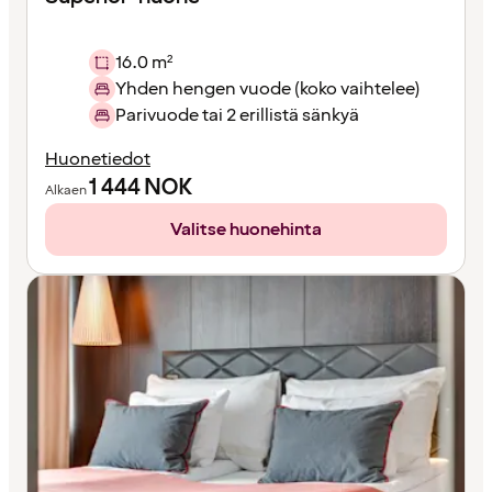
16.0 m²
Yhden hengen vuode (koko vaihtelee)
Parivuode tai 2 erillistä sänkyä
Huonetiedot
1 444
NOK
Alkaen
Valitse huonehinta