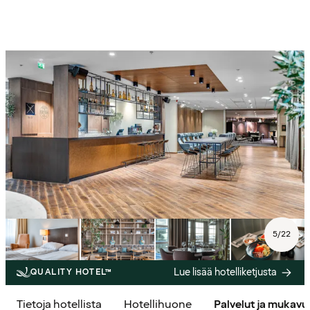
5
/
22
Lue lisää hotelliketjusta
QUALITY HOTEL™
Tietoja hotellista
Hotellihuone
Palvelut ja mukav