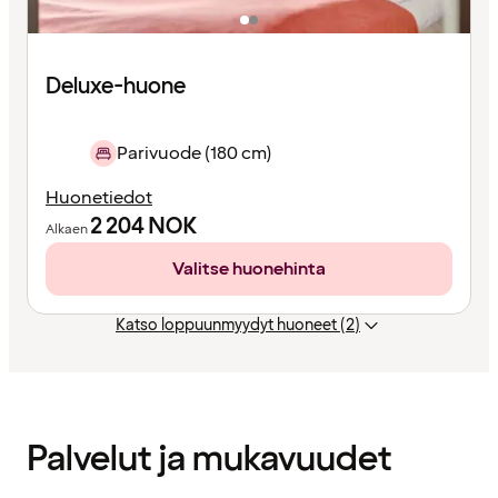
Deluxe-huone
Parivuode (180 cm)
Huonetiedot
2 204
NOK
Alkaen
Valitse huonehinta
Katso loppuunmyydyt huoneet (2)
Sisältö
ladattu
Palvelut ja mukavuudet