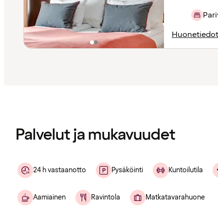
Pari
Huonetiedo
Sisältö
ladattu
Palvelut ja mukavuudet
24 h vastaanotto
Pysäköinti
Kuntoilutila
Aamiainen
Ravintola
Matkatavarahuone