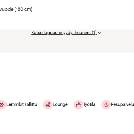
vuode (180 cm)
t
Katso loppuunmyydyt huoneet (1)
Lemmikit sallittu
Lounge
Työtila
Pesupalvelu