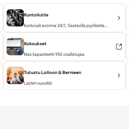
Kuntoilutila
Kuntosali avoinna 24/7, Saatavilla pyyhkeitä
lainaksi, Kuntosalilaitteet, Kardiolaitteet,
Vapaapainot, Sisäänpääsy sisältyy
hotellivieraille
Kokoukset
Max kapasiteetti 950 osallistujaa.
Tutustu Lolloon & Bernieen
Lasten suosikki