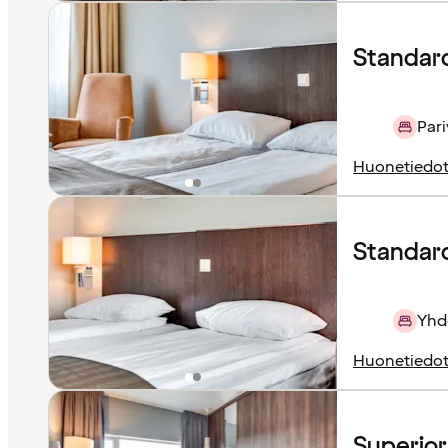
Standar
Pari
Huonetiedo
Standard 
Yhd
Huonetiedo
Superio