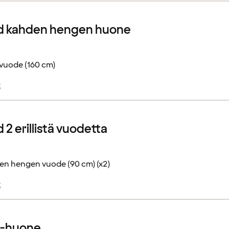
d kahden hengen huone
vuode (160 cm)
t
2 erillistä vuodetta
en hengen vuode (90 cm) (x2)
t
r-huone