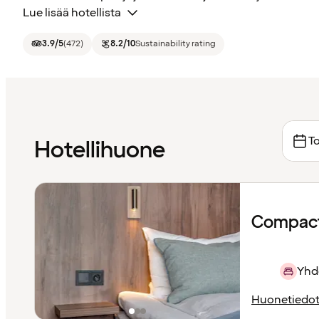
Lue lisää hotellista
3.9
/5
(
472
)
8.2
/10
Sustainability rating
To
Hotellihuone
Compact
Yhd
Huonetiedo