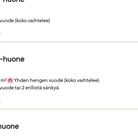
vuode (koko vaihtelee)
t
r-huone
 m²
Yhden hengen vuode (koko vaihtelee)
vuode tai 2 erillistä sänkyä
t
huone