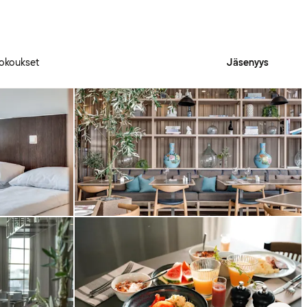
okoukset
Jäsenyys