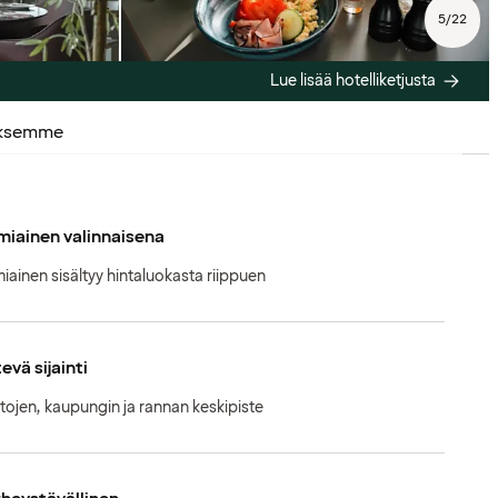
5
/
22
Lue lisää hotelliketjusta
uksemme
iainen valinnaisena
iainen sisältyy hintaluokasta riippuen
evä sijainti
tojen, kaupungin ja rannan keskipiste