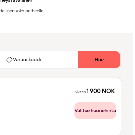
heystävällinen
dellinen koko perheelle
Varauskoodi
Hae
1 900
NOK
Alkaen
Valitse huonehinta