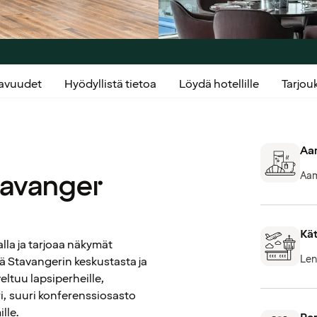
kavuudet
Hyödyllistä tietoa
Löydä hotellille
Tarjo
Aam
Stavanger
Aam
Kät
alla ja tarjoaa näkymät
Len
ä Stavangerin keskustasta ja
ltuu lapsiperheille,
ari, suuri konferenssiosasto
lle.