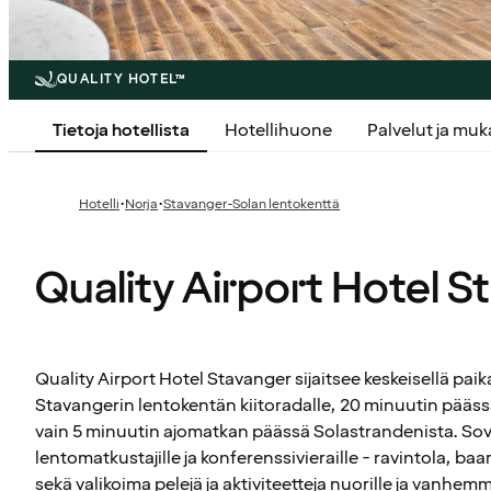
QUALITY HOTEL™
Tietoja hotellista
Hotellihuone
Palvelut ja mu
·
·
Hotelli
Norja
Stavanger-Solan lentokenttä
Quality Airport Hotel 
Quality Airport Hotel Stavanger sijaitsee keskeisellä paik
Stavangerin lentokentän kiitoradalle, 20 minuutin pääss
vain 5 minuutin ajomatkan päässä Solastrandenista. Sove
lentomatkustajille ja konferenssivieraille - ravintola, ba
sekä valikoima pelejä ja aktiviteetteja nuorille ja vanhemmi