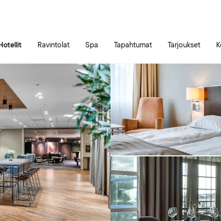
Siirry sivun sisältöön
Siirry sivun päävalikkoon
Hotellit
Ravintolat
Spa
Tapahtumat
Tarjoukset
K