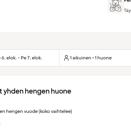
Per
Täy
 6. elok. - Pe 7. elok.
1 aikuinen • 1 huone
 yhden hengen huone
en hengen vuode (koko vaihtelee)
t