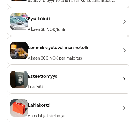
Saatavilla pyyhkeitä lainaksi, Kuntosalilaitteet,
Kardiolaitteet, Vapaapainot
Pysäköinti
Alkaen 38 NOK/tunti
Lemmikkiystävällinen hotelli
Alkaen 300 NOK per majoitus
Esteettömyys
Lue lisää
Lahjakortti
Anna lahjaksi elämys