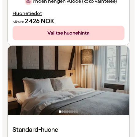
Yhden hengen vuode (koko vaihtelee)
Huonetiedot
2 426
NOK
Alkaen
Valitse huonehinta
Standard-huone