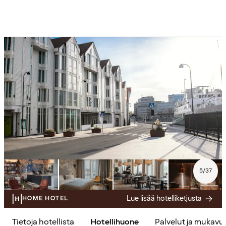
5
/
37
Lue lisää hotelliketjusta
HOME HOTEL
Tietoja hotellista
Hotellihuone
Palvelut ja mukavu