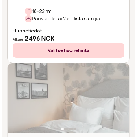
18-23 m²
Parivuode tai 2 erillistä sänkyä
Huonetiedot
2 496
NOK
Alkaen
Valitse huonehinta