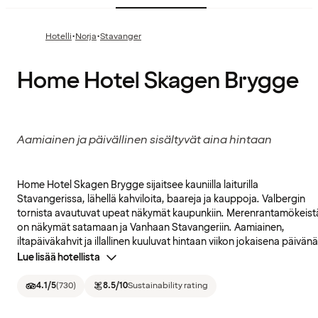
·
·
Hotelli
Norja
Stavanger
Home Hotel Skagen Brygge
Aamiainen ja päivällinen sisältyvät aina hintaan
Home Hotel Skagen Brygge sijaitsee kauniilla laiturilla
Stavangerissa, lähellä kahviloita, baareja ja kauppoja. Valbergin
tornista avautuvat upeat näkymät kaupunkiin. Merenrantamökeist
on näkymät satamaan ja Vanhaan Stavangeriin. Aamiainen,
iltapäiväkahvit ja illallinen kuuluvat hintaan viikon jokaisena päivänä
Lue lisää hotellista
4.1
/5
(
730
)
8.5
/10
Sustainability rating