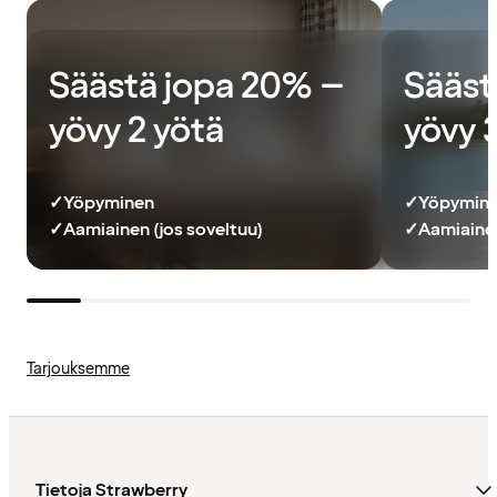
Säästä jopa 20% –
Sääst
yövy 2 yötä
yövy 
✓
Yöpyminen
✓
Yöpymin
✓
Aamiainen (jos soveltuu)
✓
Aamiainen
Tarjouksemme
Tietoja Strawberry