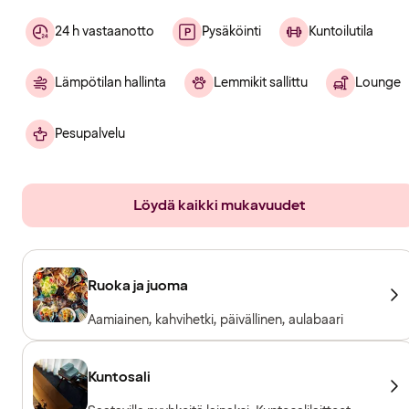
24 h vastaanotto
Pysäköinti
Kuntoilutila
Lämpötilan hallinta
Lemmikit sallittu
Lounge
Pesupalvelu
Löydä kaikki mukavuudet
Ruoka ja juoma
Aamiainen, kahvihetki, päivällinen, aulabaari
Kuntosali