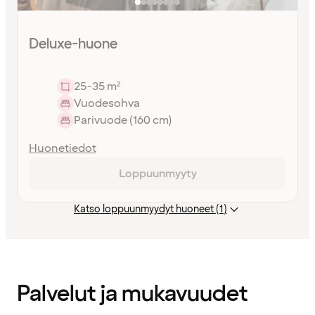
Deluxe-huone
25-35 m²
Vuodesohva
Parivuode (160 cm)
Huonetiedot
Loppuunmyyty
Katso loppuunmyydyt huoneet (1)
Sisältö
ladattu
Palvelut ja mukavuudet