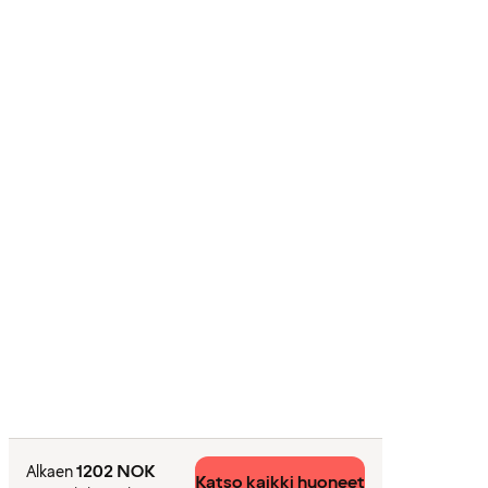
1202 NOK
Alkaen
Katso kaikki huoneet