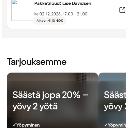
Pakketilbud: Lise Davidsen
ke 02.12.2026, 17.00 - 21.00
Alkaen 4110 NOK
Tarjouksemme
Säästä jopa 20% –
Sääst
yövy 2 yötä
yövy 
✓
Yöpyminen
✓
Yöpymin