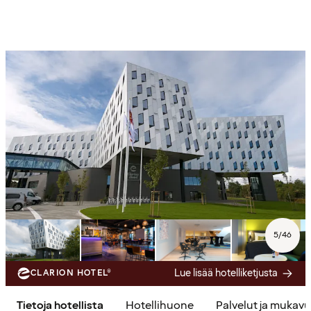
5
/
46
Lue lisää hotelliketjusta
CLARION HOTEL®
Tietoja hotellista
Hotellihuone
Palvelut ja mukav