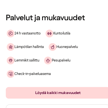
Sisältö
ladattu
Palvelut ja mukavuudet
24 h vastaanotto
Kuntoilutila
Lämpötilan hallinta
Huonepalvelu
Lemmikit sallittu
Pesupalvelu
Check-in-palveluasema
Löydä kaikki mukavuudet