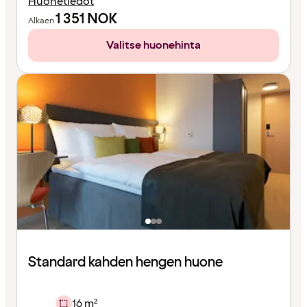
Huonetiedot
1 351
NOK
Alkaen
Valitse huonehinta
Standard kahden hengen huone
16 m²