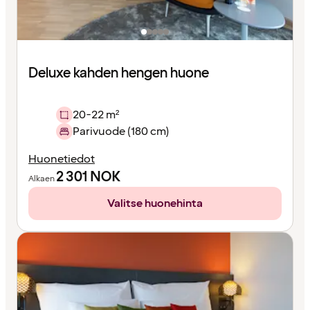
Deluxe kahden hengen huone
20-22 m²
Parivuode (180 cm)
Huonetiedot
2 301
NOK
Alkaen
Valitse huonehinta