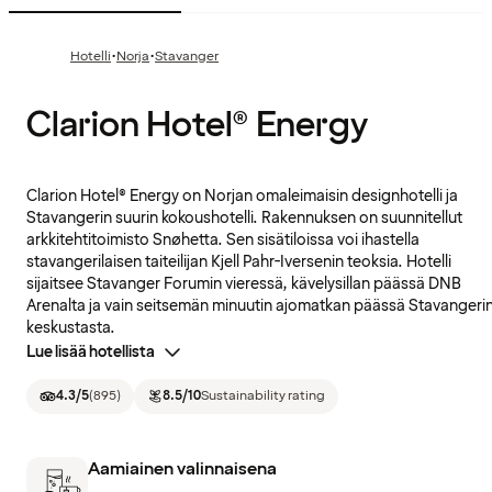
·
·
Hotelli
Norja
Stavanger
Clarion Hotel® Energy
Clarion Hotel® Energy on Norjan omaleimaisin designhotelli ja
Stavangerin suurin kokoushotelli. Rakennuksen on suunnitellut
arkkitehtitoimisto Snøhetta. Sen sisätiloissa voi ihastella
stavangerilaisen taiteilijan Kjell Pahr-Iversenin teoksia. Hotelli
sijaitsee Stavanger Forumin vieressä, kävelysillan päässä DNB
Arenalta ja vain seitsemän minuutin ajomatkan päässä Stavangeri
keskustasta.
Lue lisää hotellista
4.3
/5
(
895
)
8.5
/10
Sustainability rating
Aamiainen valinnaisena