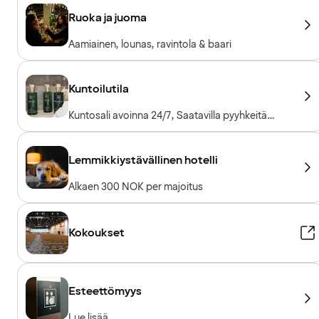
Ruoka ja juoma
Aamiainen, lounas, ravintola & baari
Kuntoilutila
Kuntosali avoinna 24/7, Saatavilla pyyhkeitä
lainaksi, Kuntosalilaitteet, Kardiolaitteet,
Vapaapainot, Sisäänpääsy sisältyy hotellivieraille
Lemmikkiystävällinen hotelli
Alkaen 300 NOK per majoitus
Kokoukset
Esteettömyys
Lue lisää