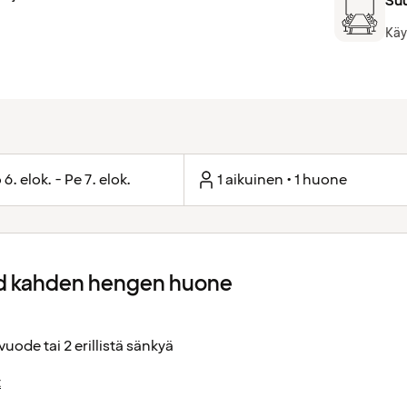
Suu
Käy
 6. elok. - Pe 7. elok.
1 aikuinen • 1 huone
d kahden hengen huone
vuode tai 2 erillistä sänkyä
t