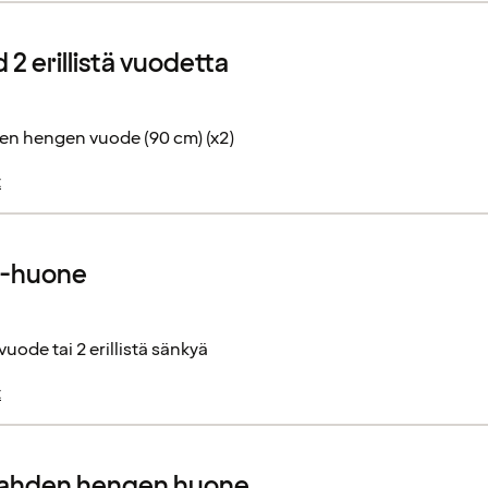
2 erillistä vuodetta
en hengen vuode (90 cm) (x2)
t
r-huone
vuode tai 2 erillistä sänkyä
t
kahden hengen huone