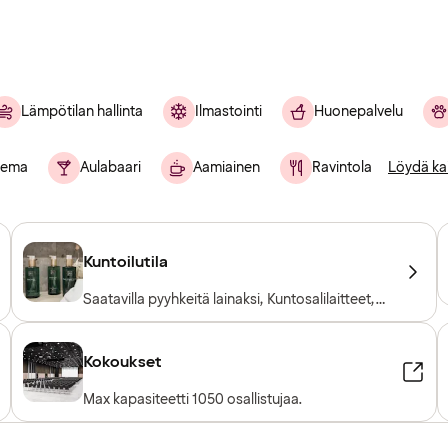
Lämpötilan hallinta
Ilmastointi
Huonepalvelu
sema
Aulabaari
Aamiainen
Ravintola
Löydä ka
Kuntoilutila
Saatavilla pyyhkeitä lainaksi, Kuntosalilaitteet,
Kardiolaitteet, Vapaapainot, Sisäänpääsy
sisältyy hotellivieraille
Kokoukset
Max kapasiteetti 1050 osallistujaa.