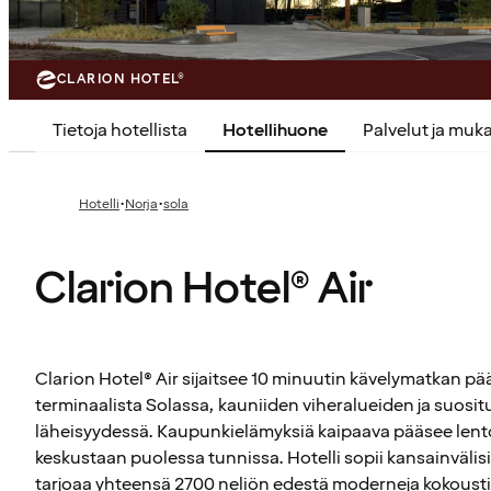
CLARION HOTEL®
Tietoja hotellista
Hotellihuone
Palvelut ja mu
·
·
Hotelli
Norja
sola
Clarion Hotel® Air
Clarion Hotel® Air sijaitsee 10 minuutin kävelymatkan 
terminaalista Solassa, kauniiden viheralueiden ja suos
läheisyydessä. Kaupunkielämyksiä kaipaava pääsee lent
keskustaan puolessa tunnissa. Hotelli sopii kansainvälisil
tarjoaa yhteensä 2700 neliön edestä moderneja kokoustil