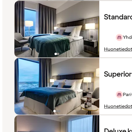
Standard 
Yhd
Huonetiedo
Superio
Pari
Huonetiedo
Deluxe 