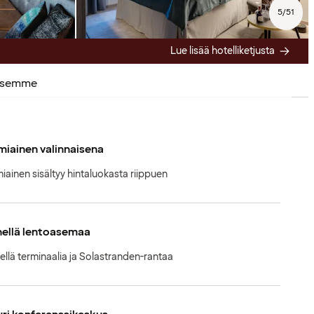
5
/
51
Lue lisää hotelliketjusta
ksemme
iainen valinnaisena
iainen sisältyy hintaluokasta riippuen
hellä lentoasemaa
ellä terminaalia ja Solastranden-rantaa