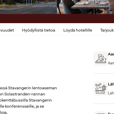
kavuudet
Hyödyllistä tietoa
Löydä hotellille
Tarjou
Aam
Aam
Lä
päässä Stavangerin lentoaseman
Läh
itun Solastranden-rannan
okenttäbussilla Stavangerin
le konferensseille, ja se
oja.