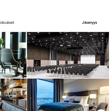
okoukset
Jäsenyys