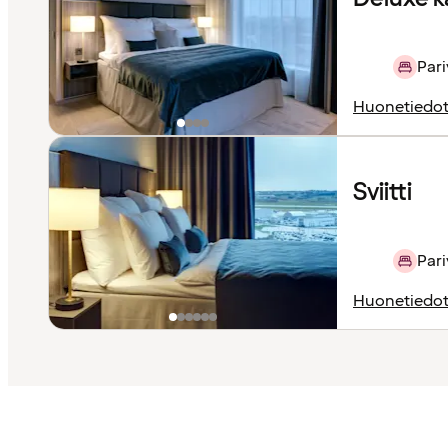
Pari
Huonetiedo
Sviitti
Pari
Huonetiedo
Sisältö
ladattu