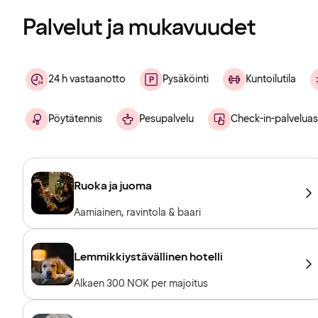
Palvelut ja mukavuudet
24 h vastaanotto
Pysäköinti
Kuntoilutila
Pöytätennis
Pesupalvelu
Check-in-palvelua
Ruoka ja juoma
Aamiainen, ravintola & baari
Lemmikkiystävällinen hotelli
Alkaen 300 NOK per majoitus