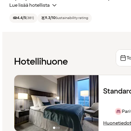
Lue lisää hotellista
4.4
/5
(
381
)
9.3
/10
Sustainability rating
To
Hotellihuone
Standar
Pari
Huonetiedo