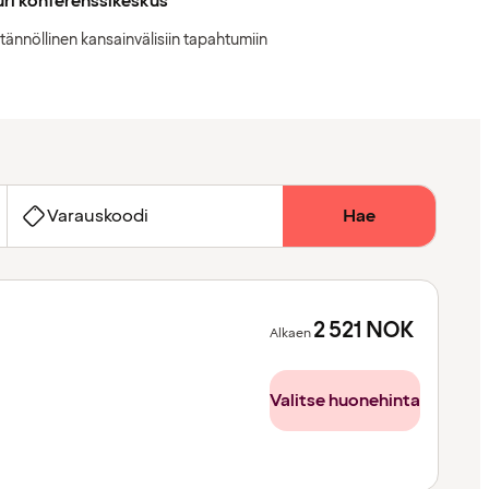
ri konferenssikeskus
tännöllinen kansainvälisiin tapahtumiin
Varauskoodi
Hae
2 521
NOK
Alkaen
Valitse huonehinta