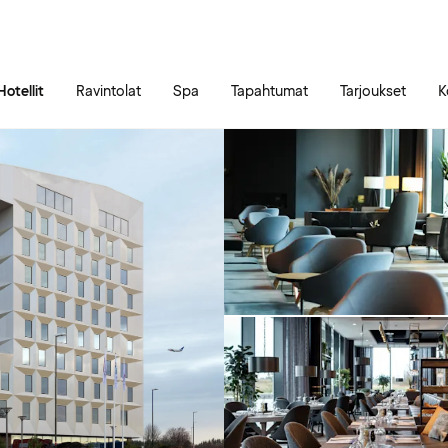
Siirry sivun sisältöön
Siirry sivun päävalikkoon
Hotellit
Ravintolat
Spa
Tapahtumat
Tarjoukset
K