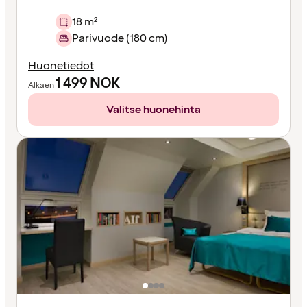
18 m²
Parivuode (180 cm)
Huonetiedot
1 499
NOK
Alkaen
Valitse huonehinta