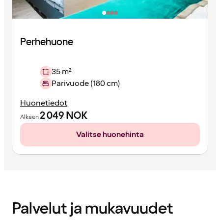
Perhehuone
35 m²
Parivuode (180 cm)
Huonetiedot
2 049
NOK
Alkaen
Valitse huonehinta
Sisältö
ladattu
Palvelut ja mukavuudet