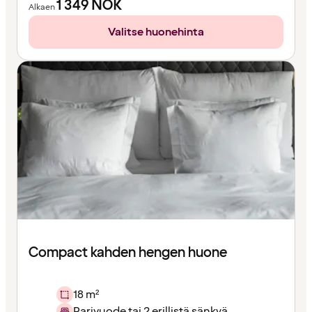
1 349
NOK
Alkaen
Valitse huonehinta
Compact kahden hengen huone
18 m²
Parivuode tai 2 erillistä sänkyä