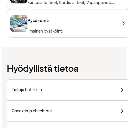
Kuntosalilaitteet, Kardiolaitteet, Vapaapainot,
Sisäänpääsy sisältyy hotellivieraille, Kuntosali
avoinna 24/7
Pysäköinti
Ilmainen pysäköinti
Hyödyllistä tietoa
Tietoja hotellista
Check-in ja check-out