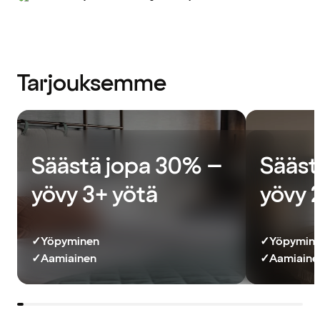
Tarjouksemme
Säästä jopa 30% –
Sääst
yövy 3+ yötä
yövy 
✓
Yöpyminen
✓
Yöpymin
✓
Aamiainen
✓
Aamiainen