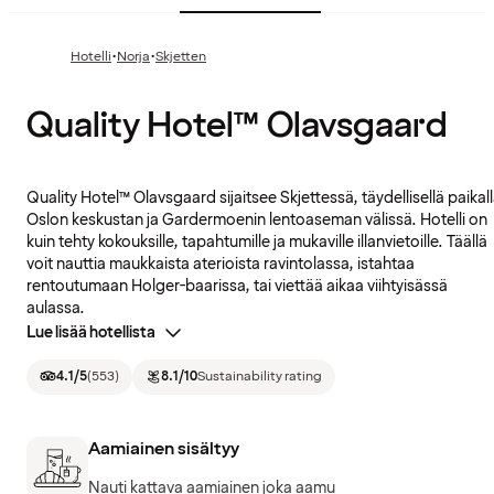
·
·
Hotelli
Norja
Skjetten
Quality Hotel™ Olavsgaard
Quality Hotel™ Olavsgaard sijaitsee Skjettessä, täydellisellä paikal
Oslon keskustan ja Gardermoenin lentoaseman välissä. Hotelli on
kuin tehty kokouksille, tapahtumille ja mukaville illanvietoille. Täällä
voit nauttia maukkaista aterioista ravintolassa, istahtaa
rentoutumaan Holger-baarissa, tai viettää aikaa viihtyisässä
aulassa.
Lue lisää hotellista
4.1
/5
(
553
)
8.1
/10
Sustainability rating
Aamiainen sisältyy
Nauti kattava aamiainen joka aamu