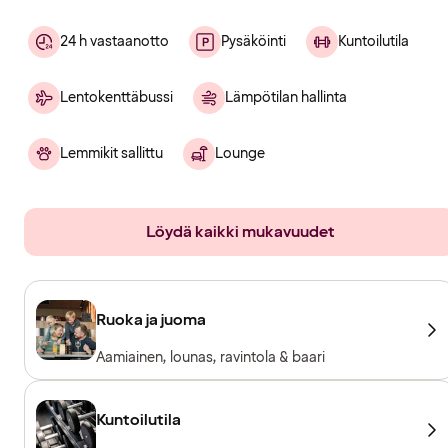
24 h vastaanotto
Pysäköinti
Kuntoilutila
Lentokenttäbussi
Lämpötilan hallinta
Lemmikit sallittu
Lounge
Löydä kaikki mukavuudet
Ruoka ja juoma
Aamiainen, lounas, ravintola & baari
Kuntoilutila