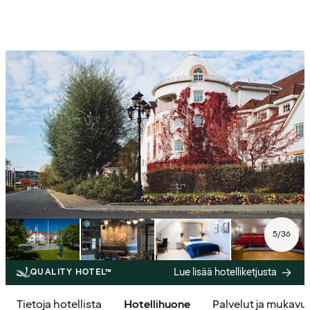
5
/
36
Lue lisää hotelliketjusta
QUALITY HOTEL™
Tietoja hotellista
Hotellihuone
Palvelut ja mukavu