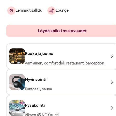
Lemmikit sallittu
Lounge
Löydä kaikki mukavuudet
Ruoka ja juoma
Aamiainen, comfort deli, restaurant, barception
Hyvinvointi
Kuntosali, sauna
Pysäköinti
Alkaen 45 NOK/tunti