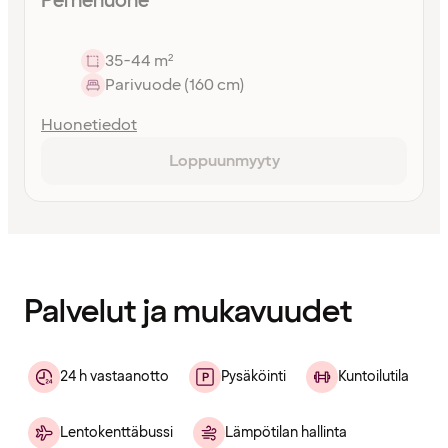
Perhehuone
35-44 m²
Parivuode (160 cm)
Huonetiedot
Loppuunmyyty
Sisältö
ladattu
Palvelut ja mukavuudet
24 h vastaanotto
Pysäköinti
Kuntoilutila
Lentokenttäbussi
Lämpötilan hallinta