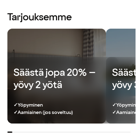
Tarjouksemme
Säästä jopa 20% –
Sääst
yövy 2 yötä
yövy 
✓
Yöpyminen
✓
Yöpymin
✓
Aamiainen (jos soveltuu)
✓
Aamiainen