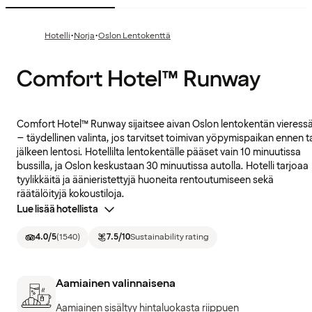
·
·
Hotelli
Norja
Oslon Lentokenttä
Comfort Hotel™ Runway
Comfort Hotel™ Runway sijaitsee aivan Oslon lentokentän vieress
– täydellinen valinta, jos tarvitset toimivan yöpymispaikan ennen t
jälkeen lentosi. Hotellilta lentokentälle pääset vain 10 minuutissa
bussilla, ja Oslon keskustaan 30 minuutissa autolla. Hotelli tarjoaa
tyylikkäitä ja äänieristettyjä huoneita rentoutumiseen sekä
räätälöityjä kokoustiloja.
Lue lisää hotellista
4.0
/5
(
1540
)
7.5
/10
Sustainability rating
Aamiainen valinnaisena
Aamiainen sisältyy hintaluokasta riippuen