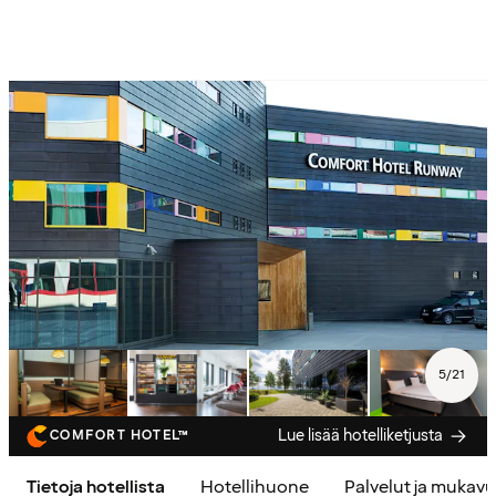
5
/
21
Lue lisää hotelliketjusta
COMFORT HOTEL™
Tietoja hotellista
Hotellihuone
Palvelut ja mukav