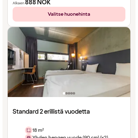
888
NOK
Alkaen
Valitse huonehinta
Standard 2 erillistä vuodetta
18 m²
Yhden hengen vuode (90 cm) (x2)