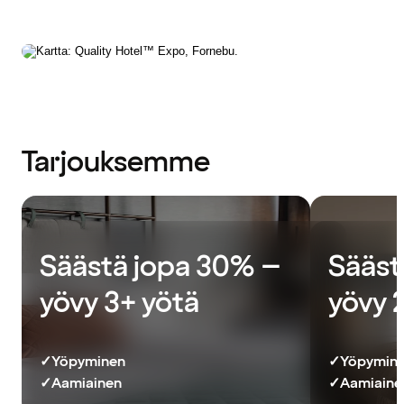
Tarjouksemme
Säästä jopa 30% –
Sääst
yövy 3+ yötä
yövy 
✓
Yöpyminen
✓
Yöpymin
✓
Aamiainen
✓
Aamiainen