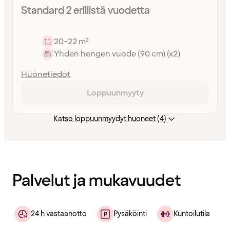
Standard 2 erillistä vuodetta
20-22 m²
Yhden hengen vuode (90 cm) (x2)
Huonetiedot
Loppuunmyyty
Katso loppuunmyydyt huoneet (4)
Sisältö
ladattu
Palvelut ja mukavuudet
24 h vastaanotto
Pysäköinti
Kuntoilutila