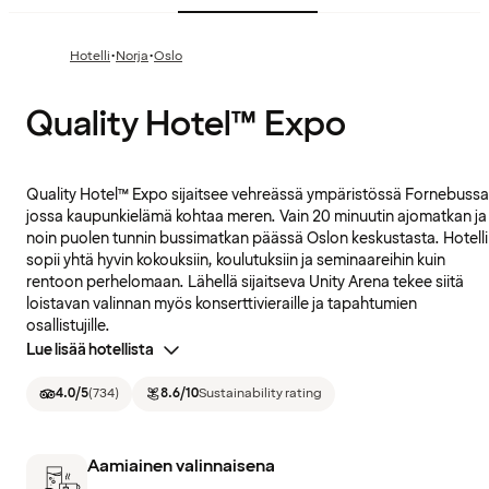
·
·
Hotelli
Norja
Oslo
Quality Hotel™ Expo
Quality Hotel™ Expo sijaitsee vehreässä ympäristössä Fornebussa
jossa kaupunkielämä kohtaa meren. Vain 20 minuutin ajomatkan ja
noin puolen tunnin bussimatkan päässä Oslon keskustasta. Hotelli
sopii yhtä hyvin kokouksiin, koulutuksiin ja seminaareihin kuin
rentoon perhelomaan. Lähellä sijaitseva Unity Arena tekee siitä
loistavan valinnan myös konserttivieraille ja tapahtumien
osallistujille.
Lue lisää hotellista
4.0
/5
(
734
)
8.6
/10
Sustainability rating
Aamiainen valinnaisena