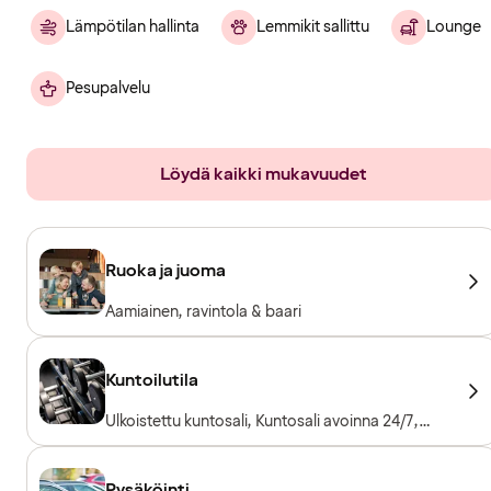
Lämpötilan hallinta
Lemmikit sallittu
Lounge
Pesupalvelu
Löydä kaikki mukavuudet
Ruoka ja juoma
Aamiainen, ravintola & baari
Kuntoilutila
Ulkoistettu kuntosali, Kuntosali avoinna 24/7,
Kuntosalilaitteet, Kardiolaitteet, Vapaapainot,
Sisäänpääsy sisältyy hotellivieraille
Pysäköinti