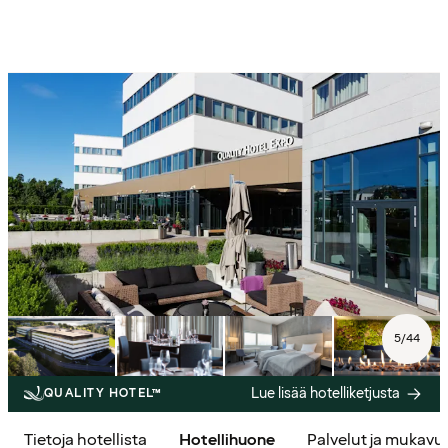
5
/
44
Lue lisää hotelliketjusta
QUALITY HOTEL™
Tietoja hotellista
Hotellihuone
Palvelut ja mukavu