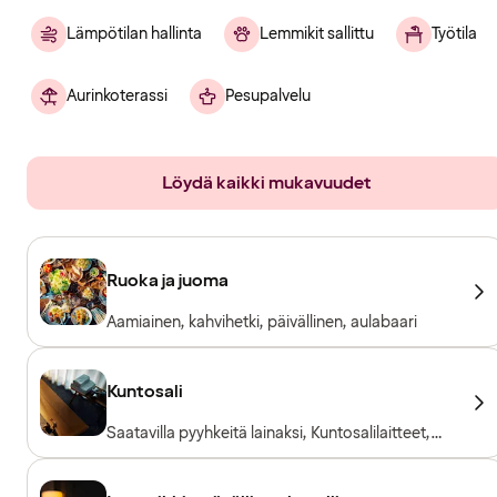
Lämpötilan hallinta
Lemmikit sallittu
Työtila
Aurinkoterassi
Pesupalvelu
Löydä kaikki mukavuudet
Ruoka ja juoma
Aamiainen, kahvihetki, päivällinen, aulabaari
Kuntosali
Saatavilla pyyhkeitä lainaksi, Kuntosalilaitteet,
Kardiolaitteet, Vapaapainot