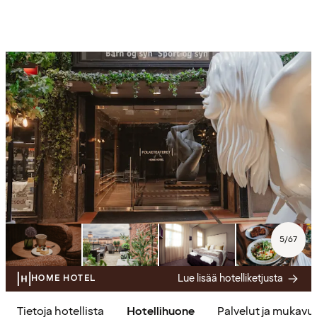
5
/
67
Lue lisää hotelliketjusta
HOME HOTEL
Tietoja hotellista
Hotellihuone
Palvelut ja mukavu