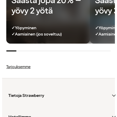
Säästä jopa 20% –
Sääst
yövy 2 yötä
yövy 
✓
Yöpyminen
✓
Yöpymin
✓
Aamiainen (jos soveltuu)
✓
Aamiainen
Tarjouksemme
Tietoja Strawberry