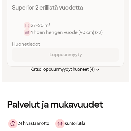
Superior 2 erillistä vuodetta
27-30 m²
Yhden hengen vuode (90 cm) (x2)
Huonetiedot
Loppuunmyyty
Katso loppuunmyydyt huoneet (4)
Sisältö
ladattu
Palvelut ja mukavuudet
24 h vastaanotto
Kuntoilutila