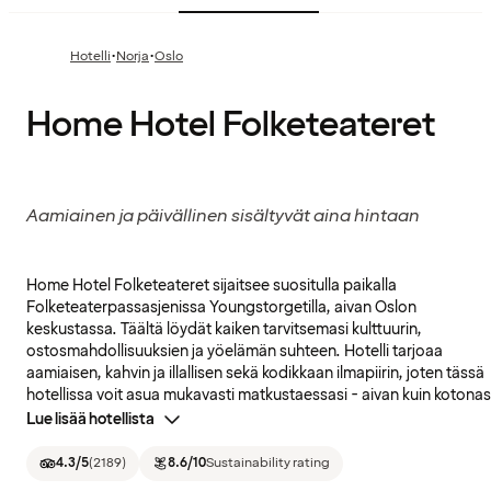
·
·
Hotelli
Norja
Oslo
Home Hotel Folketeateret
Aamiainen ja päivällinen sisältyvät aina hintaan
Home Hotel Folketeateret sijaitsee suositulla paikalla
Folketeaterpassasjenissa Youngstorgetilla, aivan Oslon
keskustassa. Täältä löydät kaiken tarvitsemasi kulttuurin,
ostosmahdollisuuksien ja yöelämän suhteen. Hotelli tarjoaa
aamiaisen, kahvin ja illallisen sekä kodikkaan ilmapiirin, joten tässä
hotellissa voit asua mukavasti matkustaessasi - aivan kuin kotonas
Lue lisää hotellista
4.3
/5
(
2189
)
8.6
/10
Sustainability rating