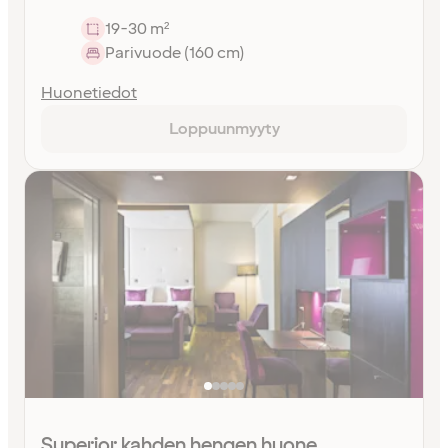
19-30 m²
Parivuode (160 cm)
Huonetiedot
Loppuunmyyty
Superior kahden hengen huone