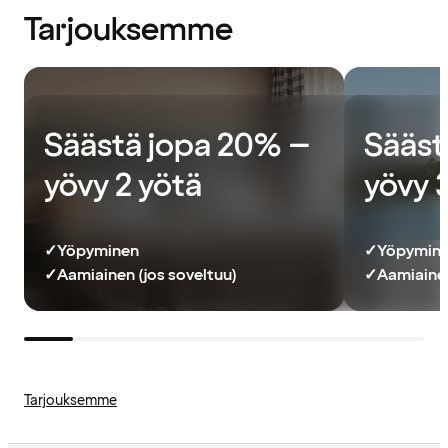
Tarjouksemme
Säästä jopa 20% –
Sääst
yövy 2 yötä
yövy 
✓
Yöpyminen
✓
Yöpymin
✓
Aamiainen (jos soveltuu)
✓
Aamiainen
Tarjouksemme