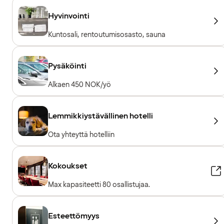
Hyvinvointi
Kuntosali, rentoutumisosasto, sauna
Pysäköinti
Alkaen 450 NOK/yö
Lemmikkiystävällinen hotelli
Ota yhteyttä hotelliin
Kokoukset
Max kapasiteetti 80 osallistujaa.
Esteettömyys