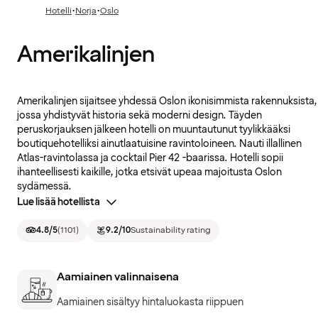
·
·
Hotelli
Norja
Oslo
Amerikalinjen
Amerikalinjen sijaitsee yhdessä Oslon ikonisimmista rakennuksista,
jossa yhdistyvät historia sekä moderni design. Täyden
peruskorjauksen jälkeen hotelli on muuntautunut tyylikkääksi
boutiquehotelliksi ainutlaatuisine ravintoloineen. Nauti illallinen
Atlas-ravintolassa ja cocktail Pier 42 -baarissa. Hotelli sopii
ihanteellisesti kaikille, jotka etsivät upeaa majoitusta Oslon
sydämessä.
Lue lisää hotellista
4.8
/5
(
1101
)
9.2
/10
Sustainability rating
Aamiainen valinnaisena
Aamiainen sisältyy hintaluokasta riippuen