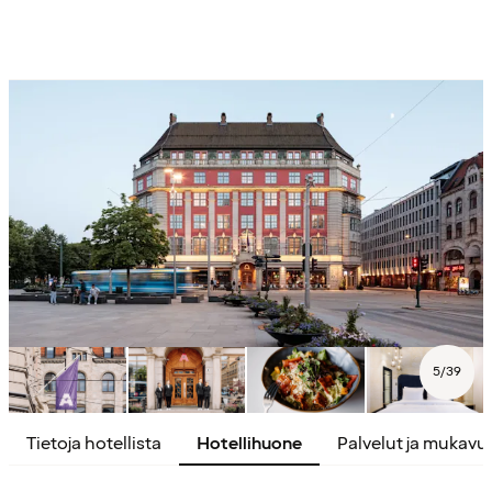
5
/
39
Tietoja hotellista
Hotellihuone
Palvelut ja mukavu