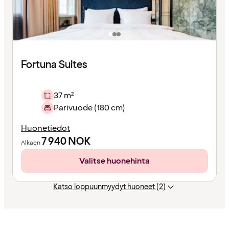
Fortuna Suites
37 m²
Parivuode (180 cm)
Huonetiedot
7 940
NOK
Alkaen
Valitse huonehinta
Katso loppuunmyydyt huoneet (2)
Sisältö
ladattu