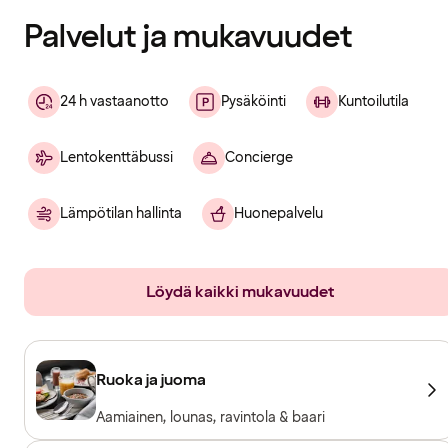
Palvelut ja mukavuudet
24 h vastaanotto
Pysäköinti
Kuntoilutila
Lentokenttäbussi
Concierge
Lämpötilan hallinta
Huonepalvelu
Löydä kaikki mukavuudet
Ruoka ja juoma
Aamiainen, lounas, ravintola & baari