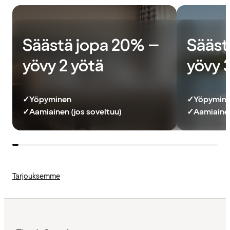
Säästä jopa 20% –
Sääst
yövy 2 yötä
yövy 
✓
Yöpyminen
✓
Yöpymin
✓
Aamiainen (jos soveltuu)
✓
Aamiainen
Tarjouksemme