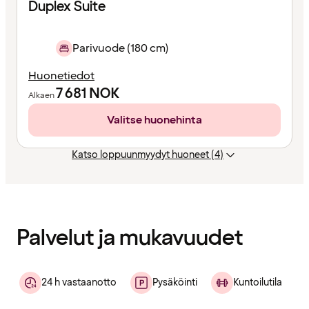
Duplex Suite
Parivuode (180 cm)
Huonetiedot
7 681
NOK
Alkaen
Valitse huonehinta
Katso loppuunmyydyt huoneet (4)
Sisältö
ladattu
Palvelut ja mukavuudet
24 h vastaanotto
Pysäköinti
Kuntoilutila