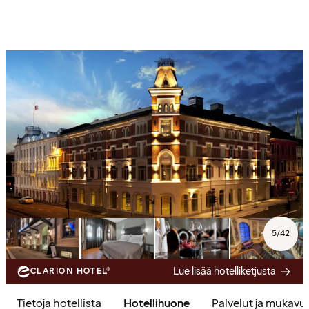
5
/
42
Lue lisää hotelliketjusta
CLARION HOTEL®
Tietoja hotellista
Hotellihuone
Palvelut ja mukavu