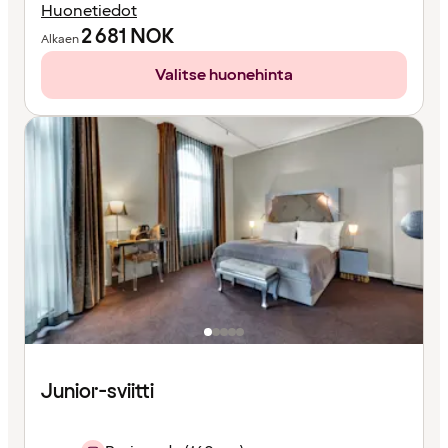
Huonetiedot
2 681
NOK
Alkaen
Valitse huonehinta
Junior-sviitti