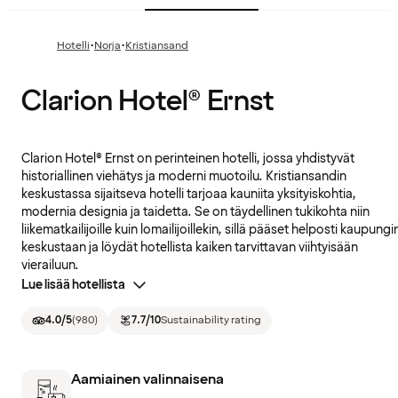
·
·
Hotelli
Norja
Kristiansand
Clarion Hotel® Ernst
Clarion Hotel® Ernst on perinteinen hotelli, jossa yhdistyvät
historiallinen viehätys ja moderni muotoilu. Kristiansandin
keskustassa sijaitseva hotelli tarjoaa kauniita yksityiskohtia,
modernia designia ja taidetta. Se on täydellinen tukikohta niin
liikematkailijoille kuin lomailijoillekin, sillä pääset helposti kaupungi
keskustaan ja löydät hotellista kaiken tarvittavan viihtyisään
vierailuun.
Lue lisää hotellista
4.0
/5
(
980
)
7.7
/10
Sustainability rating
Aamiainen valinnaisena