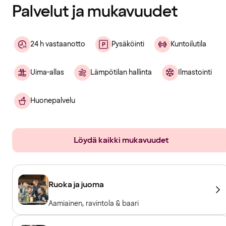
Palvelut ja mukavuudet
24 h vastaanotto
Pysäköinti
Kuntoilutila
Uima-allas
Lämpötilan hallinta
Ilmastointi
Huonepalvelu
Löydä kaikki mukavuudet
Ruoka ja juoma
Aamiainen, ravintola & baari