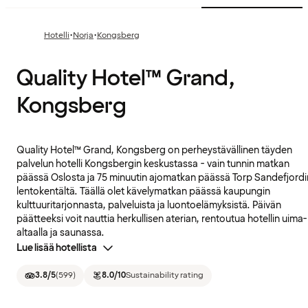
·
·
Hotelli
Norja
Kongsberg
Quality Hotel™ Grand,
Kongsberg
Quality Hotel™ Grand, Kongsberg on perheystävällinen täyden
palvelun hotelli Kongsbergin keskustassa - vain tunnin matkan
päässä Oslosta ja 75 minuutin ajomatkan päässä Torp Sandefjordi
lentokentältä. Täällä olet kävelymatkan päässä kaupungin
kulttuuritarjonnasta, palveluista ja luontoelämyksistä. Päivän
päätteeksi voit nauttia herkullisen aterian, rentoutua hotellin uima-
altaalla ja saunassa.
Lue lisää hotellista
3.8
/5
(
599
)
8.0
/10
Sustainability rating