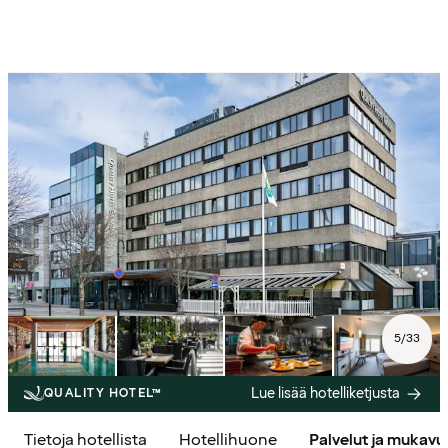
5
/
33
Lue lisää hotelliketjusta
QUALITY HOTEL™
Tietoja hotellista
Hotellihuone
Palvelut ja mukav