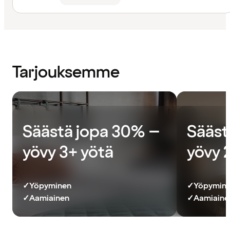
Tarjouksemme
Säästä jopa 30% –
Sääst
yövy 3+ yötä
yövy 
✓
Yöpyminen
✓
Yöpymin
✓
Aamiainen
✓
Aamiainen