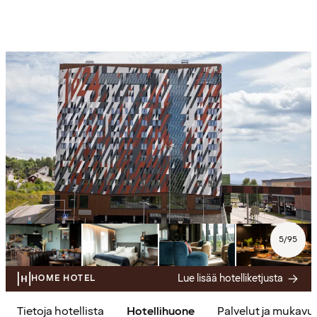
5
/
95
Lue lisää hotelliketjusta
HOME HOTEL
Tietoja hotellista
Hotellihuone
Palvelut ja mukavu