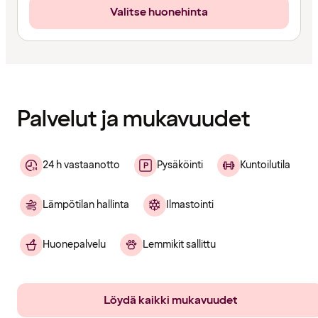
Valitse huonehinta
Sisältö
ladattu
Palvelut ja mukavuudet
24 h vastaanotto
Pysäköinti
Kuntoilutila
Lämpötilan hallinta
Ilmastointi
Huonepalvelu
Lemmikit sallittu
Löydä kaikki mukavuudet