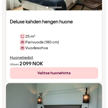
Deluxe kahden hengen huone
25 m²
Parivuode (180 cm)
Vuodesohva
Huonetiedot
2 099
NOK
Alkaen
Valitse huonehinta