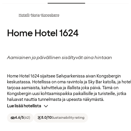
·
·
Hotelli
Norja
Kongsberg
Home Hotel 1624
Aamiainen ja päivällinen sisältyvät aina hintaan
Home Hotel 1624 sijaitsee Sølvparkenissa aivan Kongsbergin
keskustassa. Hotellissa on oma ravintola ja Sky Bar katolla, ja hotel
tarjoaa aamiaista, kahvittelua ja illallista joka päivä. Tämä on
Kongsbergin uusi kohtaamispaikka paikallisille ja turisteille, jotka
haluavat nauttia tunnelmasta ja upeasta näkymästä.
Lue lisää hotellista
4.6
/5
(
62
)
8.0
/10
Sustainability rating