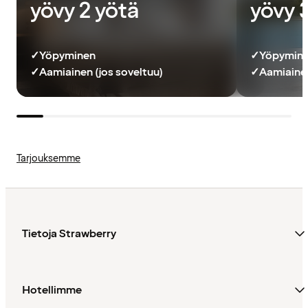
yövy 2 yötä
yövy 
✓
Yöpyminen
✓
Yöpymin
✓
Aamiainen (jos soveltuu)
✓
Aamiainen
Tarjouksemme
Tietoja Strawberry
Hotellimme