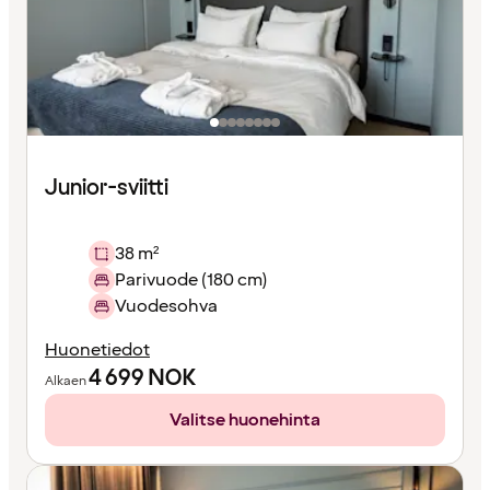
Junior-sviitti
38 m²
Parivuode (180 cm)
Vuodesohva
Huonetiedot
4 699
NOK
Alkaen
Valitse huonehinta