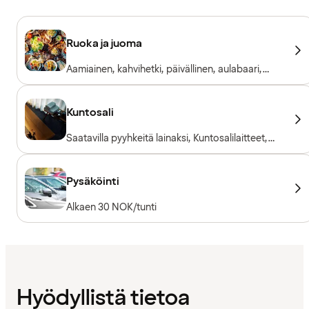
Ruoka ja juoma
Aamiainen, kahvihetki, päivällinen, aulabaari,
ravintola & baari
Kuntosali
Saatavilla pyyhkeitä lainaksi, Kuntosalilaitteet,
Kardiolaitteet, Vapaapainot
Pysäköinti
Alkaen 30 NOK/tunti
Hyödyllistä tietoa