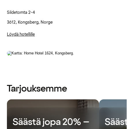
Sildetomta 2-4
3612, Kongsberg, Norge
Löydä hotellille
Tarjouksemme
Säästä jopa 20% –
Sääst