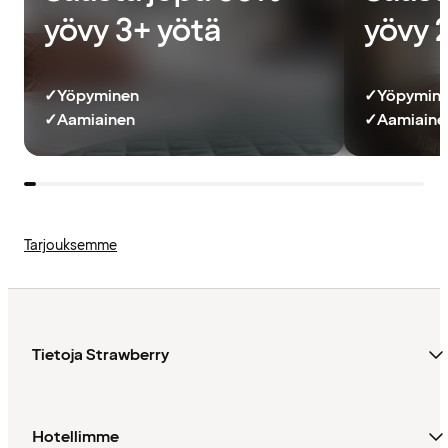
yövy 3+ yötä
yövy 
✓
Yöpyminen
✓
Yöpymin
✓
Aamiainen
✓
Aamiainen
Tarjouksemme
Tietoja Strawberry
Hotellimme