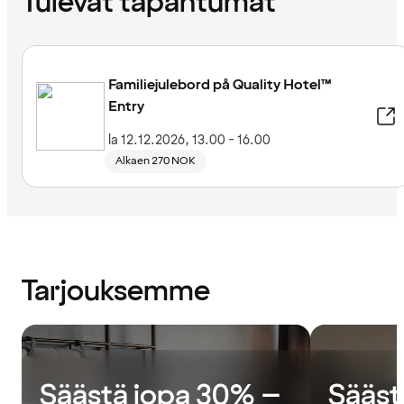
Tulevat tapahtumat
Familiejulebord på Quality Hotel™
Entry
la 12.12.2026, 13.00 - 16.00
Alkaen 270 NOK
Tarjouksemme
Säästä jopa 30% –
Sääst