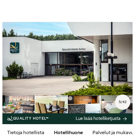
5
/
42
Lue lisää hotelliketjusta
QUALITY HOTEL™
Tietoja hotellista
Hotellihuone
Palvelut ja mukavu