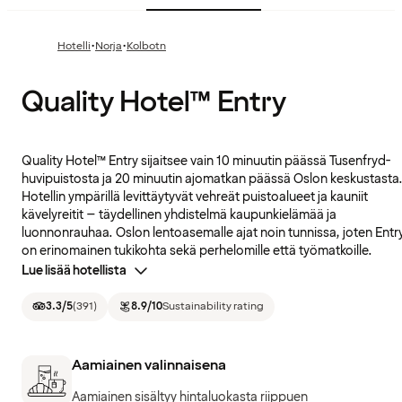
·
·
Hotelli
Norja
Kolbotn
Quality Hotel™ Entry
Quality Hotel™ Entry sijaitsee vain 10 minuutin päässä Tusenfryd-
huvipuistosta ja 20 minuutin ajomatkan päässä Oslon keskustasta
Hotellin ympärillä levittäytyvät vehreät puistoalueet ja kauniit
kävelyreitit – täydellinen yhdistelmä kaupunkielämää ja
luonnonrauhaa. Oslon lentoasemalle ajat noin tunnissa, joten Entr
on erinomainen tukikohta sekä perhelomille että työmatkoille.
Lue lisää hotellista
3.3
/5
(
391
)
8.9
/10
Sustainability rating
Aamiainen valinnaisena
Aamiainen sisältyy hintaluokasta riippuen