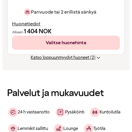
Parivuode tai 2 erillistä sänkyä
Huonetiedot
1 404
NOK
Alkaen
Valitse huonehinta
Katso loppuunmyydyt huoneet (2)
Sisältö
ladattu
Palvelut ja mukavuudet
24 h vastaanotto
Pysäköinti
Kuntoilutila
Lemmikit sallittu
Lounge
Työtila