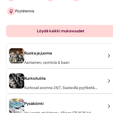
Pöytätennis
Löydä kaikki mukavuudet
Ruoka ja juoma
Aamiainen, ravintola & baari
Kuntoilutila
Kuntosali avoinna 24/7, Saatavilla pyyhkeitä
lainaksi, Kuntosalilaitteet, Kardiolaitteet,
Vapaapainot, Sisäänpääsy sisältyy hotellivieraille
Pysäköinti