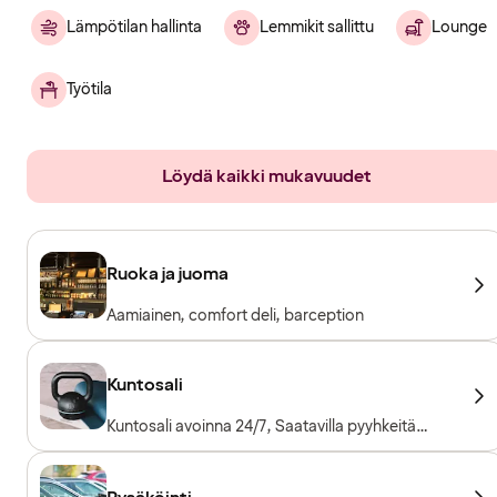
Lämpötilan hallinta
Lemmikit sallittu
Lounge
Työtila
Löydä kaikki mukavuudet
Ruoka ja juoma
Aamiainen, comfort deli, barception
Kuntosali
Kuntosali avoinna 24/7, Saatavilla pyyhkeitä
lainaksi, Kuntosalilaitteet, Kardiolaitteet,
Vapaapainot