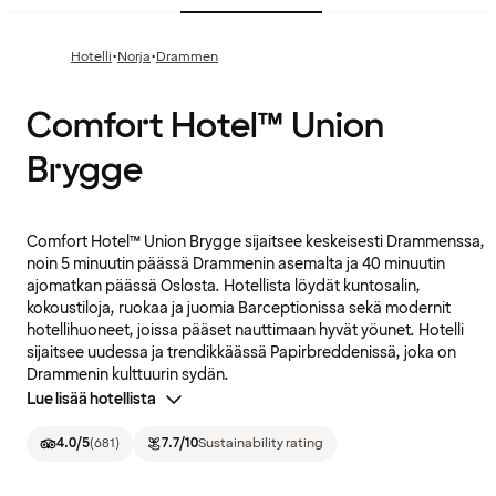
·
·
Hotelli
Norja
Drammen
Comfort Hotel™ Union
Brygge
Comfort Hotel™ Union Brygge sijaitsee keskeisesti Drammenssa,
noin 5 minuutin päässä Drammenin asemalta ja 40 minuutin
ajomatkan päässä Oslosta. Hotellista löydät kuntosalin,
kokoustiloja, ruokaa ja juomia Barceptionissa sekä modernit
hotellihuoneet, joissa pääset nauttimaan hyvät yöunet. Hotelli
sijaitsee uudessa ja trendikkäässä Papirbreddenissä, joka on
Drammenin kulttuurin sydän.
Lue lisää hotellista
4.0
/5
(
681
)
7.7
/10
Sustainability rating