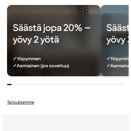
Säästä jopa 20% –
Sääst
yövy 2 yötä
yövy 
✓
Yöpyminen
✓
Yöpymin
✓
Aamiainen (jos soveltuu)
✓
Aamiainen
Tarjouksemme