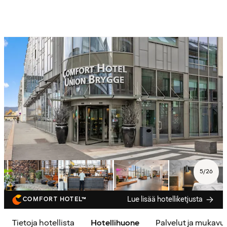
5
/
26
Lue lisää hotelliketjusta
COMFORT HOTEL™
Tietoja hotellista
Hotellihuone
Palvelut ja mukavu