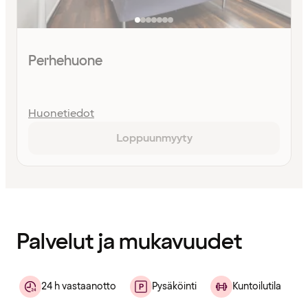
Perhehuone
Huonetiedot
Loppuunmyyty
Sisältö
ladattu
Palvelut ja mukavuudet
24 h vastaanotto
Pysäköinti
Kuntoilutila