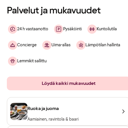
Palvelut ja mukavuudet
24 h vastaanotto
Pysäköinti
Kuntoilutila
Concierge
Uima-allas
Lämpötilan hallinta
Lemmikit sallittu
Löydä kaikki mukavuudet
Ruoka ja juoma
Aamiainen, ravintola & baari