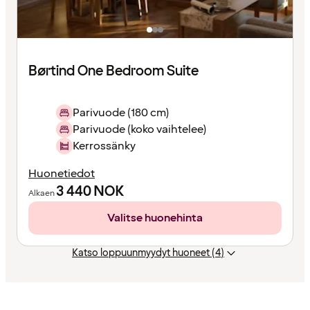
Børtind One Bedroom Suite
Parivuode (180 cm)
Parivuode (koko vaihtelee)
Kerrossänky
Huonetiedot
3 440
NOK
Alkaen
Valitse huonehinta
Katso loppuunmyydyt huoneet (4)
Sisältö
ladattu