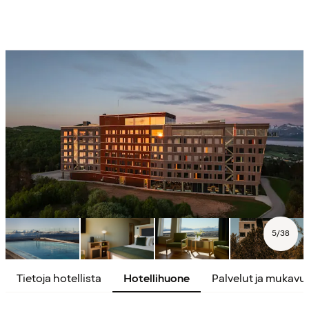
5
/
38
Tietoja hotellista
Hotellihuone
Palvelut ja mukavu