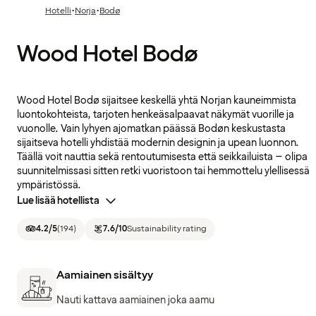
·
·
Hotelli
Norja
Bodø
Wood Hotel Bodø
Wood Hotel Bodø sijaitsee keskellä yhtä Norjan kauneimmista
luontokohteista, tarjoten henkeäsalpaavat näkymät vuorille ja
vuonolle. Vain lyhyen ajomatkan päässä Bodøn keskustasta
sijaitseva hotelli yhdistää modernin designin ja upean luonnon.
Täällä voit nauttia sekä rentoutumisesta että seikkailuista – olipa
suunnitelmissasi sitten retki vuoristoon tai hemmottelu ylellisessä
ympäristössä.
Lue lisää hotellista
4.2
/5
(
194
)
7.6
/10
Sustainability rating
Aamiainen sisältyy
Nauti kattava aamiainen joka aamu