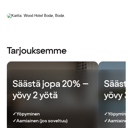
Tarjouksemme
Säästä jopa 20% –
Sääst
yövy 2 yötä
yövy 
✓
Yöpyminen
✓
Yöpymin
✓
Aamiainen (jos soveltuu)
✓
Aamiainen