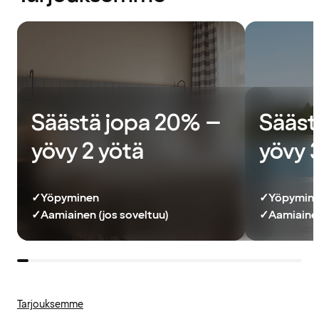
Säästä jopa 20% –
Sääst
yövy 2 yötä
yövy 
✓
Yöpyminen
✓
Yöpymin
✓
Aamiainen (jos soveltuu)
✓
Aamiainen
Tarjouksemme