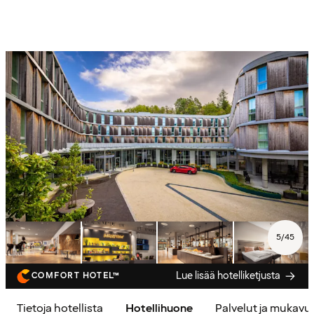
5
/
45
Lue lisää hotelliketjusta
COMFORT HOTEL™
Tietoja hotellista
Hotellihuone
Palvelut ja mukavu