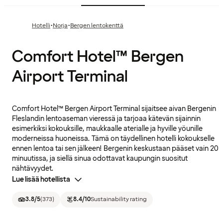
·
·
Hotelli
Norja
Bergen lentokenttä
Comfort Hotel™ Bergen
Airport Terminal
Comfort Hotel™ Bergen Airport Terminal sijaitsee aivan Bergenin
Fleslandin lentoaseman vieressä ja tarjoaa kätevän sijainnin
esimerkiksi kokouksille, maukkaalle aterialle ja hyville yöunille
moderneissa huoneissa. Tämä on täydellinen hotelli kokoukselle
ennen lentoa tai sen jälkeen! Bergenin keskustaan pääset vain 20
minuutissa, ja siellä sinua odottavat kaupungin suositut
nähtävyydet.
Lue lisää hotellista
3.8
/5
(
373
)
8.4
/10
Sustainability rating