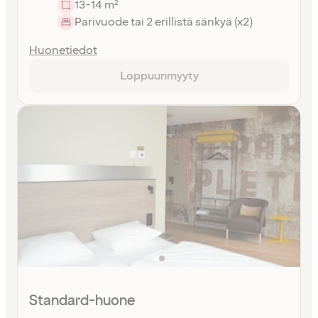
13-14 m²
Parivuode tai 2 erillistä sänkyä (x2)
Huonetiedot
Loppuunmyyty
Standard-huone