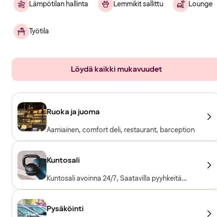
Lämpötilan hallinta
Lemmikit sallittu
Lounge
Työtila
Löydä kaikki mukavuudet
Ruoka ja juoma
Aamiainen, comfort deli, restaurant, barception
Kuntosali
Kuntosali avoinna 24/7, Saatavilla pyyhkeitä
lainaksi, Kuntosalilaitteet, Kardiolaitteet,
Vapaapainot
Pysäköinti