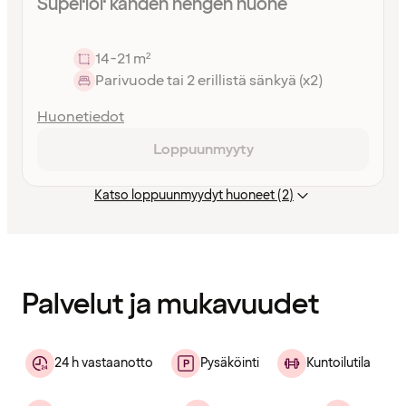
Superior kahden hengen huone
14-21 m²
Parivuode tai 2 erillistä sänkyä (x2)
Huonetiedot
Loppuunmyyty
Katso loppuunmyydyt huoneet (2)
Sisältö
ladattu
Palvelut ja mukavuudet
24 h vastaanotto
Pysäköinti
Kuntoilutila