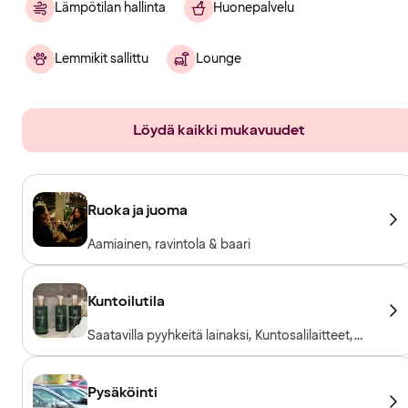
Lämpötilan hallinta
Huonepalvelu
Lemmikit sallittu
Lounge
Löydä kaikki mukavuudet
Ruoka ja juoma
Aamiainen, ravintola & baari
Kuntoilutila
Saatavilla pyyhkeitä lainaksi, Kuntosalilaitteet,
Kardiolaitteet, Vapaapainot, Sisäänpääsy
sisältyy hotellivieraille
Pysäköinti