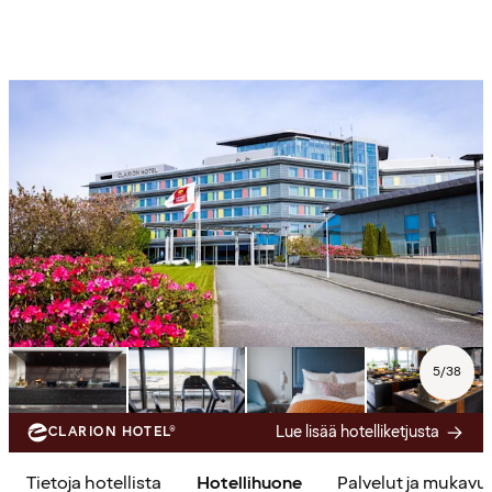
5
/
38
Lue lisää hotelliketjusta
CLARION HOTEL®
Tietoja hotellista
Hotellihuone
Palvelut ja mukavu