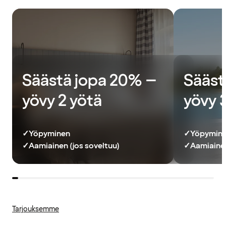
Säästä jopa 20% –
Sääst
yövy 2 yötä
yövy 
✓
Yöpyminen
✓
Yöpymin
✓
Aamiainen (jos soveltuu)
✓
Aamiainen
Tarjouksemme