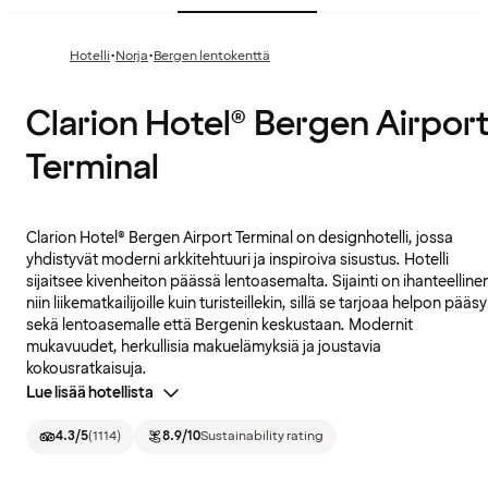
·
·
Hotelli
Norja
Bergen lentokenttä
Clarion Hotel® Bergen Airpor
Terminal
Clarion Hotel® Bergen Airport Terminal on designhotelli, jossa
yhdistyvät moderni arkkitehtuuri ja inspiroiva sisustus. Hotelli
sijaitsee kivenheiton päässä lentoasemalta. Sijainti on ihanteelline
niin liikematkailijoille kuin turisteillekin, sillä se tarjoaa helpon pääs
sekä lentoasemalle että Bergenin keskustaan. Modernit
mukavuudet, herkullisia makuelämyksiä ja joustavia
kokousratkaisuja.
Lue lisää hotellista
4.3
/5
(
1114
)
8.9
/10
Sustainability rating