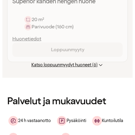
Superior kahden hengen huone
20 m²
Parivuode (160 cm)
Huonetiedot
Loppuunmyyty
Katso loppuunmyydyt huoneet (6)
Sisältö
ladattu
Palvelut ja mukavuudet
24 h vastaanotto
Pysäköinti
Kuntoilutila