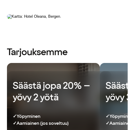
Tarjouksemme
Säästä jopa 20% –
Sääst
yövy 2 yötä
yövy 
✓
Yöpyminen
✓
Yöpymin
✓
Aamiainen (jos soveltuu)
✓
Aamiainen