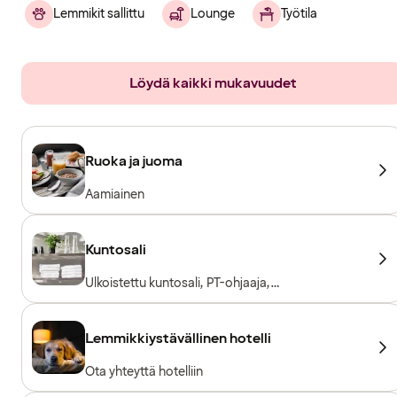
Lemmikit sallittu
Lounge
Työtila
Löydä kaikki mukavuudet
Ruoka ja juoma
Aamiainen
Kuntosali
Ulkoistettu kuntosali, PT-ohjaaja,
Kuntosalilaitteet, Kardiolaitteet, Vapaapainot,
Sisäänpääsy sisältyy hotellivieraille
Lemmikkiystävällinen hotelli
Ota yhteyttä hotelliin