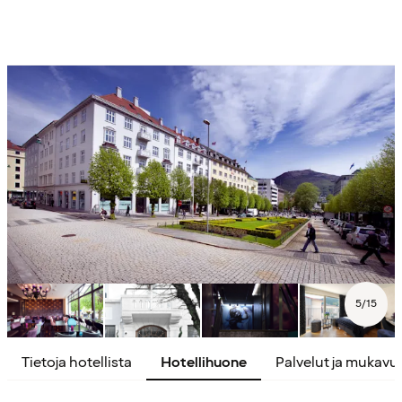
5
/
15
Tietoja hotellista
Hotellihuone
Palvelut ja mukavu