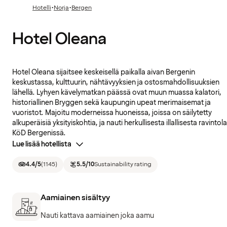
·
·
Hotelli
Norja
Bergen
Hotel Oleana
Hotel Oleana sijaitsee keskeisellä paikalla aivan Bergenin
keskustassa, kulttuurin, nähtävyyksien ja ostosmahdollisuuksien
lähellä. Lyhyen kävelymatkan päässä ovat muun muassa kalatori,
historiallinen Bryggen sekä kaupungin upeat merimaisemat ja
vuoristot. Majoitu moderneissa huoneissa, joissa on säilytetty
alkuperäisiä yksityiskohtia, ja nauti herkullisesta illallisesta ravintola
KöD Bergenissä.
Lue lisää hotellista
4.4
/5
(
1145
)
5.5
/10
Sustainability rating
Aamiainen sisältyy
Nauti kattava aamiainen joka aamu