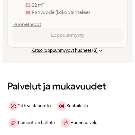
22 m²
Parivuode (koko vaihtelee)
Huonetiedot
Loppuunmyyty
Katso loppuunmyydyt huoneet (3)
Sisältö
ladattu
Palvelut ja mukavuudet
24 h vastaanotto
Kuntoilutila
Lämpötilan hallinta
Huonepalvelu