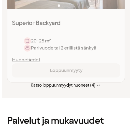
Superior Backyard
20-25 m²
Parivuode tai 2 erillistä sänkyä
Huonetiedot
Loppuunmyyty
Katso loppuunmyydyt huoneet (4)
Sisältö
ladattu
Palvelut ja mukavuudet