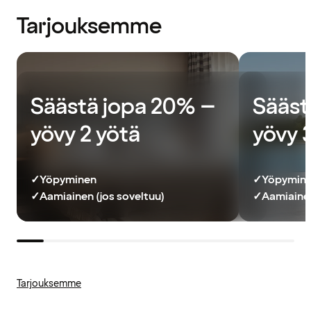
Tarjouksemme
Säästä jopa 20% –
Sääst
yövy 2 yötä
yövy 
✓
Yöpyminen
✓
Yöpymin
✓
Aamiainen (jos soveltuu)
✓
Aamiainen
Tarjouksemme