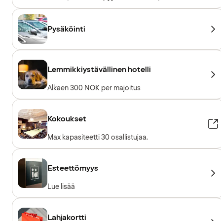
Kuntosalilaitteet, Vapaapainot
Pysäköinti
Lemmikkiystävällinen hotelli
Alkaen 300 NOK per majoitus
Kokoukset
Max kapasiteetti 30 osallistujaa.
Esteettömyys
Lue lisää
Lahjakortti