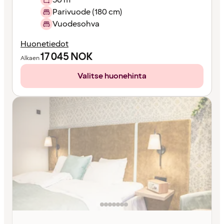
Parivuode (180 cm)
Vuodesohva
Huonetiedot
17 045
NOK
Alkaen
Valitse huonehinta