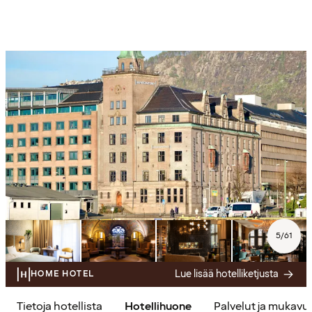
5
/
61
Lue lisää hotelliketjusta
HOME HOTEL
Tietoja hotellista
Hotellihuone
Palvelut ja mukavu