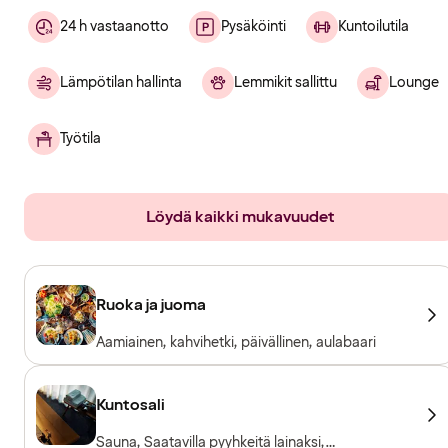
24 h vastaanotto
Pysäköinti
Kuntoilutila
Lämpötilan hallinta
Lemmikit sallittu
Lounge
Työtila
Löydä kaikki mukavuudet
Ruoka ja juoma
Aamiainen, kahvihetki, päivällinen, aulabaari
Kuntosali
Sauna, Saatavilla pyyhkeitä lainaksi,