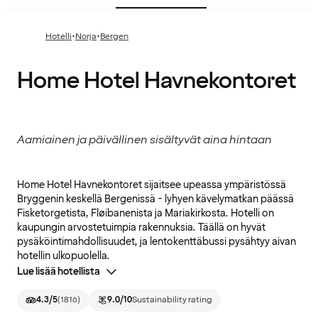
·
·
Hotelli
Norja
Bergen
Home Hotel Havnekontoret
Aamiainen ja päivällinen sisältyvät aina hintaan
Home Hotel Havnekontoret sijaitsee upeassa ympäristössä
Bryggenin keskellä Bergenissä - lyhyen kävelymatkan päässä
Fisketorgetista, Fløibanenista ja Mariakirkosta. Hotelli on
kaupungin arvostetuimpia rakennuksia. Täällä on hyvät
pysäköintimahdollisuudet, ja lentokenttäbussi pysähtyy aivan
hotellin ulkopuolella.
Lue lisää hotellista
4.3
/5
(
1816
)
9.0
/10
Sustainability rating