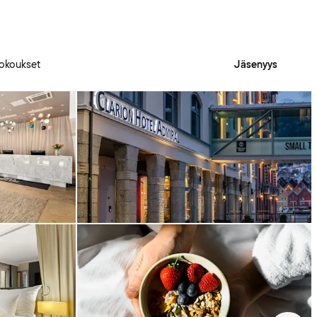
okoukset
Jäsenyys