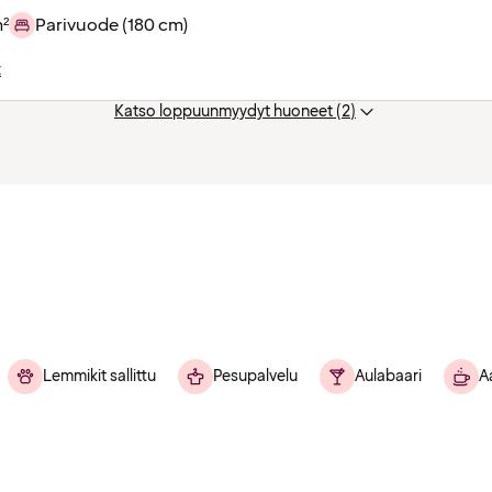
m²
Parivuode (180 cm)
t
Katso loppuunmyydyt huoneet (2)
Lemmikit sallittu
Pesupalvelu
Aulabaari
A