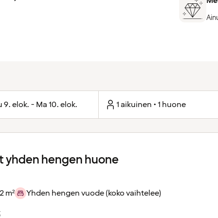
Mer
Ainu
 9. elok. - Ma 10. elok.
1 aikuinen • 1 huone
 yhden hengen huone
2 m²
Yhden hengen vuode (koko vaihtelee)
t