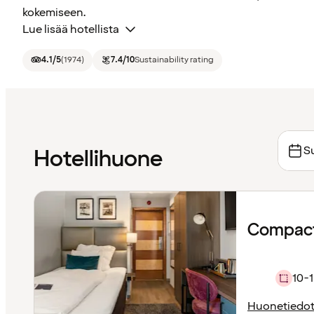
kokemiseen.
Lue lisää hotellista
4.1
/5
(
1974
)
7.4
/10
Sustainability rating
Su
Hotellihuone
Compact
10-1
Huonetiedo