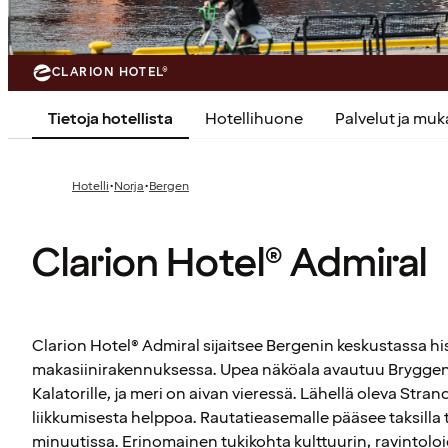
CLARION HOTEL®
Tietoja hotellista
Hotellihuone
Palvelut ja mu
·
·
Hotelli
Norja
Bergen
Clarion Hotel® Admiral
Clarion Hotel® Admiral sijaitsee Bergenin keskustassa his
makasiinirakennuksessa. Upea näköala avautuu Bryggeni
Kalatorille, ja meri on aivan vieressä. Lähellä oleva Stra
liikkumisesta helppoa. Rautatieasemalle pääsee taksilla t
minuutissa. Erinomainen tukikohta kulttuurin, ravintol