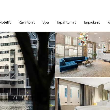
Siirry sivun sisältöön
Siirry sivun päävalikkoon
Hotellit
Ravintolat
Spa
Tapahtumat
Tarjoukset
K