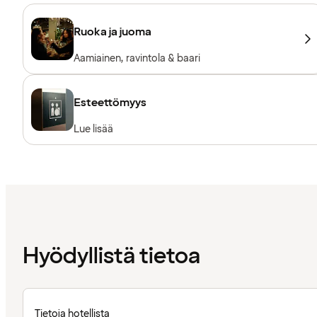
Ruoka ja juoma
Aamiainen, ravintola & baari
Esteettömyys
Lue lisää
Hyödyllistä tietoa
Tietoja hotellista