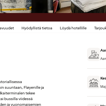
kavuudet
Hyödyllistä tietoa
Löydä hotellille
Tarjo
Aam
Aam
Kes
toriallisessa
Maj
n suuntaan, Fløyenille ja
ndkaiterminalen tekee
ai bussilla viidessä
oiden ja vuonomaisemien