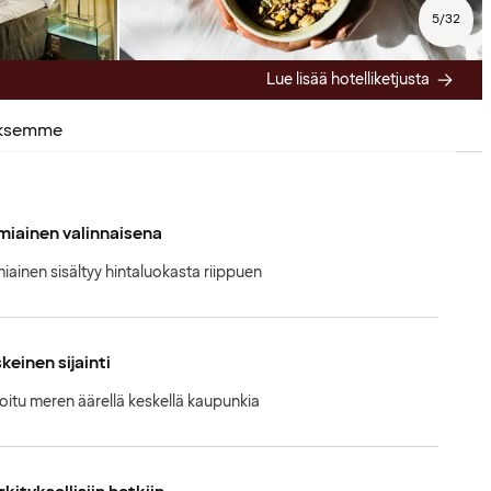
5
/
32
Lue lisää hotelliketjusta
uksemme
iainen valinnaisena
iainen sisältyy hintaluokasta riippuen
keinen sijainti
oitu meren äärellä keskellä kaupunkia