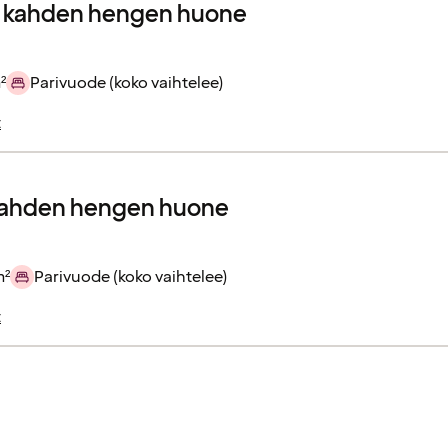
r kahden hengen huone
²
Parivuode (koko vaihtelee)
t
kahden hengen huone
m²
Parivuode (koko vaihtelee)
t