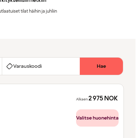
kityksellisiin hetkiin
tlaatuiset tilat häihin ja juhliin
Varauskoodi
Hae
2 975
NOK
Alkaen
Valitse huonehinta