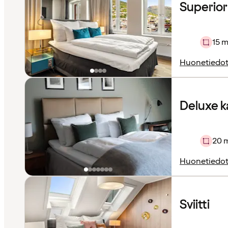
Superio
15 m
Huonetiedo
Deluxe 
20 
Huonetiedo
Sviitti