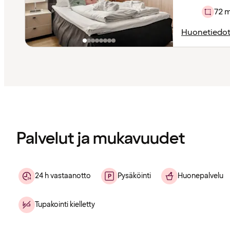
72 
Huonetiedo
Sisältö
ladattu
Palvelut ja mukavuudet
24 h vastaanotto
Pysäköinti
Huonepalvelu
Tupakointi kielletty