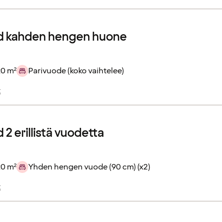
d kahden hengen huone
20 m²
Parivuode (koko vaihtelee)
t
2 erillistä vuodetta
20 m²
Yhden hengen vuode (90 cm) (x2)
t