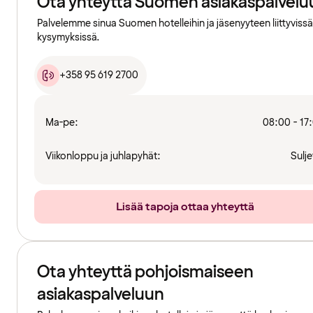
Ota yhteyttä Suomen asiakaspalvelu
Palvelemme sinua Suomen hotelleihin ja jäsenyyteen liittyvissä
kysymyksissä.
+358 95 619 2700
Ma-pe:
08:00 - 17
Viikonloppu ja juhlapyhät:
Sulje
Lisää tapoja ottaa yhteyttä
Ota yhteyttä pohjoismaiseen
asiakaspalveluun