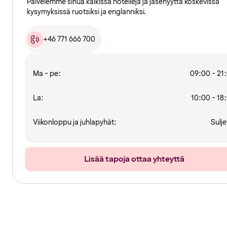
Palvelemme sinua kaikissa hotelleja ja jäsenyyttä koskevissa
kysymyksissä ruotsiksi ja englanniksi.
+46 771 666 700
Ma - pe:
09:00 - 21
La:
10:00 - 18
Viikonloppu ja juhlapyhät:
Sulje
Lisää tapoja ottaa yhteyttä