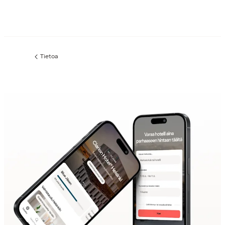
Tietoa
Edellinen
sivu: