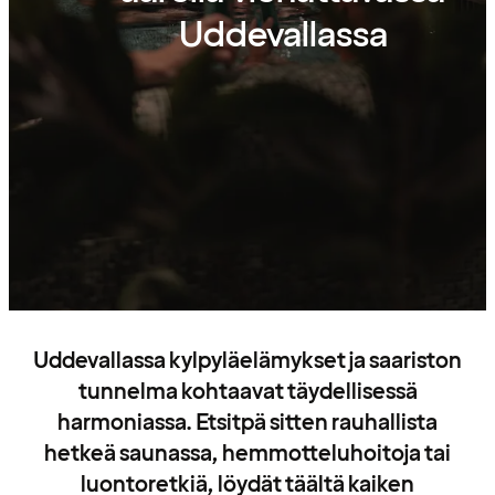
Uddevallassa
Uddevallassa kylpyläelämykset ja saariston
tunnelma kohtaavat täydellisessä
harmoniassa. Etsitpä sitten rauhallista
hetkeä saunassa, hemmotteluhoitoja tai
luontoretkiä, löydät täältä kaiken