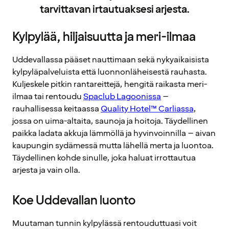
tarvittavan irtautuaksesi arjesta.
Kylpylää, hiljaisuutta ja meri-ilmaa
Uddevallassa pääset nauttimaan sekä nykyaikaisista
kylpyläpalveluista että luonnonläheisestä rauhasta.
Kuljeskele pitkin rantareittejä, hengitä raikasta meri-
ilmaa tai rentoudu
Spaclub Lagoonissa
–
rauhallisessa keitaassa
Quality Hotel™ Carliassa
,
jossa on uima-altaita, saunoja ja hoitoja. Täydellinen
paikka ladata akkuja lämmöllä ja hyvinvoinnilla – aivan
kaupungin sydämessä mutta lähellä merta ja luontoa.
Täydellinen kohde sinulle, joka haluat irrottautua
arjesta ja vain olla.
Koe Uddevallan luonto
Muutaman tunnin kylpylässä rentouduttuasi voit