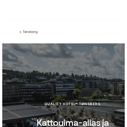
Tønsberg
Edellinen
sivu:
QUALITY HOTEL™ TØNSBERG
Kattouima-allas ja