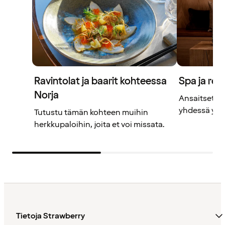
Ravintolat ja baarit kohteessa
Spa ja rel
Norja
Ansaitset ta
yhdessä yst
Tutustu tämän kohteen muihin
herkkupaloihin, joita et voi missata.
Tietoja Strawberry