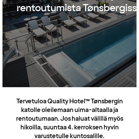
rentoutumista Tønsbergiss
Tervetuloa Quality Hotel™ Tønsbergin
katolle oleilemaan uima-altaalla ja
rentoutumaan. Jos haluat välillä myös
hikoilla, suuntaa 4. kerroksen hyvin
varustetulle kuntosalille.