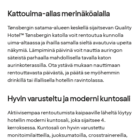
Kattouima-allas merinäköalalla
Tønsbergin satama-alueen keskellä sijaitsevan Quality
Hotel™ Tønsbergin katolla voit rentoutua kunnolla
uima-altaassa ja ihailla samalla sieltä avautuvia upeita
näkymiä. Lämpiminä päivinä voit nauttia auringon
säteistä parhaalla mahdollisella tavalla katon
aurinkoterassilla. Ota ystävä mukaan nauttimaan
rentouttavasta päivästä, ja päätä se myöhemmin
drinkillä tai illallisella hotellin ravintolassa.
Hyvin varusteltu ja moderni kuntosali
Aktiivisempaa rentoutumista kaipaaville läheltä löytyy
hotellin moderni kuntosali, joka sijaitsee 4.
kerroksessa. Kuntosali on hyvin varustettu
monitoimilaitteilla, juoksumatoilla, crosstrainereilla,